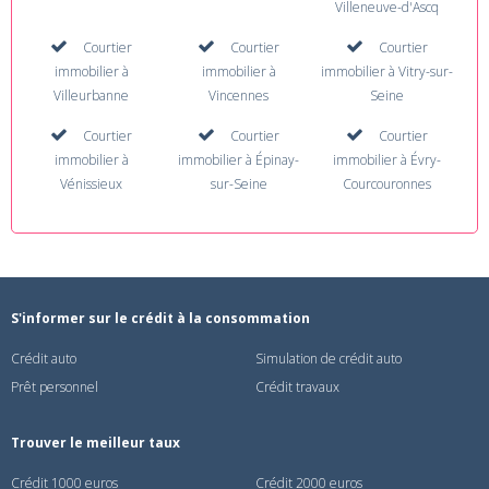
Villeneuve-d'Ascq
Courtier
Courtier
Courtier
immobilier à
immobilier à
immobilier à Vitry-sur-
Villeurbanne
Vincennes
Seine
Courtier
Courtier
Courtier
immobilier à
immobilier à Épinay-
immobilier à Évry-
Vénissieux
sur-Seine
Courcouronnes
S'informer sur le crédit à la consommation
Crédit auto
Simulation de crédit auto
Prêt personnel
Crédit travaux
Trouver le meilleur taux
Crédit 1000 euros
Crédit 2000 euros