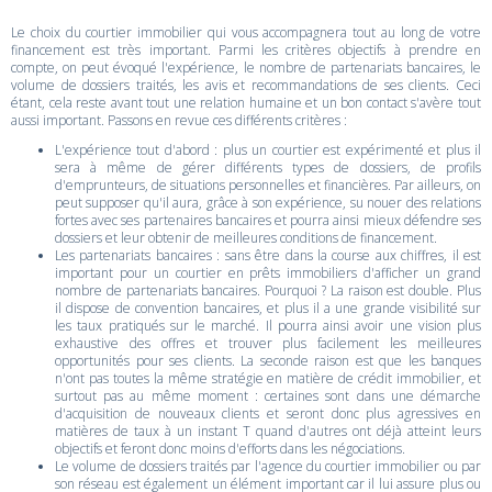
Le choix du courtier immobilier qui vous accompagnera tout au long de votre
financement est très important. Parmi les critères objectifs à prendre en
compte, on peut évoqué l'expérience, le nombre de partenariats bancaires, le
volume de dossiers traités, les avis et recommandations de ses clients. Ceci
étant, cela reste avant tout une relation humaine et un bon contact s'avère tout
aussi important. Passons en revue ces différents critères :
L'expérience tout d'abord : plus un courtier est expérimenté et plus il
sera à même de gérer différents types de dossiers, de profils
d'emprunteurs, de situations personnelles et financières. Par ailleurs, on
peut supposer qu'il aura, grâce à son expérience, su nouer des relations
fortes avec ses partenaires bancaires et pourra ainsi mieux défendre ses
dossiers et leur obtenir de meilleures conditions de financement.
Les partenariats bancaires : sans être dans la course aux chiffres, il est
important pour un courtier en prêts immobiliers d'afficher un grand
nombre de partenariats bancaires. Pourquoi ? La raison est double. Plus
il dispose de convention bancaires, et plus il a une grande visibilité sur
les taux pratiqués sur le marché. Il pourra ainsi avoir une vision plus
exhaustive des offres et trouver plus facilement les meilleures
opportunités pour ses clients. La seconde raison est que les banques
n'ont pas toutes la même stratégie en matière de crédit immobilier, et
surtout pas au même moment : certaines sont dans une démarche
d'acquisition de nouveaux clients et seront donc plus agressives en
matières de taux à un instant T quand d'autres ont déjà atteint leurs
objectifs et feront donc moins d'efforts dans les négociations.
Le volume de dossiers traités par l'agence du courtier immobilier ou par
son réseau est également un élément important car il lui assure plus ou