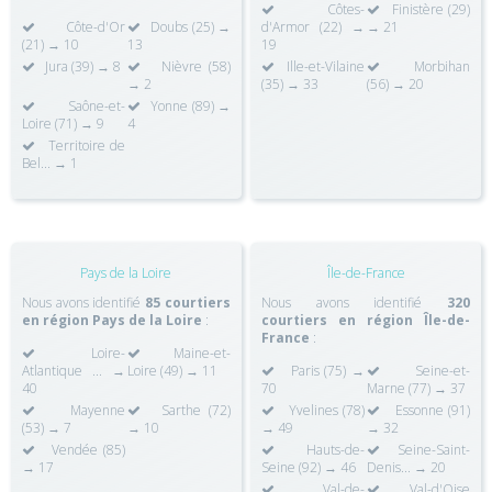
Côtes-
Finistère (29)
Côte-d'Or
Doubs (25) →
d'Armor (22) →
→ 21
(21) → 10
13
19
Jura (39) → 8
Nièvre (58)
Ille-et-Vilaine
Morbihan
→ 2
(35) → 33
(56) → 20
Saône-et-
Yonne (89) →
Loire (71) → 9
4
Territoire de
Bel... → 1
Pays de la Loire
Île-de-France
Nous avons identifié
85 courtiers
Nous avons identifié
320
en région Pays de la Loire
:
courtiers en région Île-de-
France
:
Loire-
Maine-et-
Atlantique ... →
Loire (49) → 11
Paris (75) →
Seine-et-
40
70
Marne (77) → 37
Mayenne
Sarthe (72)
Yvelines (78)
Essonne (91)
(53) → 7
→ 10
→ 49
→ 32
Vendée (85)
Hauts-de-
Seine-Saint-
→ 17
Seine (92) → 46
Denis... → 20
Val-de-
Val-d'Oise