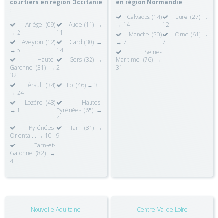
courtiers en région Occitanie
en région Normandie
:
:
Calvados (14)
Eure (27) →
Ariège (09)
Aude (11) →
→ 14
12
→ 2
11
Manche (50)
Orne (61) →
Aveyron (12)
Gard (30) →
→ 7
7
→ 5
14
Seine-
Haute-
Gers (32) →
Maritime (76) →
Garonne (31) →
2
31
32
Hérault (34)
Lot (46) → 3
→ 24
Lozère (48)
Hautes-
→ 1
Pyrénées (65) →
4
Pyrénées-
Tarn (81) →
Oriental... → 10
9
Tarn-et-
Garonne (82) →
4
Nouvelle-Aquitaine
Centre-Val de Loire