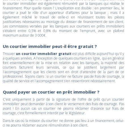
le courtier immobilier est également rémunéré par la banques qui réalise le
financement. Pour quelle raison ? L'explication est double : en premier lieu, le
courtier a joué le rôle d'un apporteur d'affaires pour la banque ; mais il a
également mâché le travail de celle-ci en réunissant toutes les pièces
justificatives nécessaires au montage du dossier de financement de son client.
Les commissions versées par les banques aux courtiers en prêts immobiliers
s'étalent entre 0,5% et 0,8% du montant de l'emprunt, avec un plafond
maximum autour de 3 000€.
Un courtier immobilier peut-il être gratuit ?
Trouver
un courtier immobilier gratuit
est plus difficile aujourd'hui qu'il y
a quelques années. A l'exception de quelques courtiers en ligne, qui en général
font essentiellement de la mise en relation avec les banques, la majorité des
courtiers facturent leurs services, ce qui se justifient largement par
l'accompagnement que les clients sont en droit d'attendre de la part de ce
professionnel. Soyons clairs : si un courtier ne facture pas de frais de courtage, la
qualité de service et l'accompagnement s'en ressentiront nécessairement.
Quand payer un courtier en prêt immobilier ?
C'est uniquement à partir de la signature de l'offre de prêt qu'un courtier
immobilier peut demander à son client le versement des frais de courtage. Pas
avant ! En aucun cas un courtier ne pourra réclamer d'avance sur frais de
courtage, c'est formellement interdit par le législateur.
Dans le cas où la mission du courtier ne donne pas lieu à un financement, celui-
ci ne pourra réclamer aucune rémunération à son client.