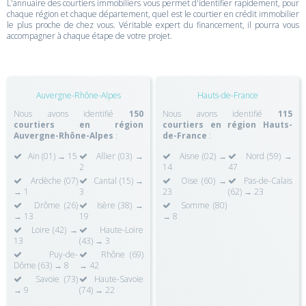
L'annuaire des courtiers immobiliers vous permet d'identifier rapidement, pour
chaque région et chaque département, quel est le courtier en crédit immobilier
le plus proche de chez vous. Véritable expert du financement, il pourra vous
accompagner à chaque étape de votre projet.
Auvergne-Rhône-Alpes
Hauts-de-France
Nous avons identifié
150
Nous avons identifié
115
courtiers en région
courtiers en région Hauts-
Auvergne-Rhône-Alpes
:
de-France
:
Ain (01) → 15
Allier (03) →
Aisne (02) →
Nord (59) →
2
14
47
Ardèche (07)
Cantal (15) →
Oise (60) →
Pas-de-Calais
→ 1
3
23
(62) → 23
Drôme (26)
Isère (38) →
Somme (80)
→ 13
19
→ 8
Loire (42) →
Haute-Loire
13
(43) → 3
Puy-de-
Rhône (69)
Dôme (63) → 8
→ 42
Savoie (73)
Haute-Savoie
→ 9
(74) → 22