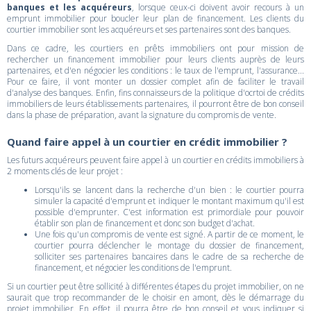
banques et les acquéreurs
, lorsque ceux-ci doivent avoir recours à un
emprunt immobilier pour boucler leur plan de financement. Les clients du
courtier immobilier sont les acquéreurs et ses partenaires sont des banques.
Dans ce cadre, les courtiers en prêts immobiliers ont pour mission de
rechercher un financement immobilier pour leurs clients auprès de leurs
partenaires, et d'en négocier les conditions : le taux de l'emprunt, l'assurance...
Pour ce faire, il vont monter un dossier complet afin de faciliter le travail
d'analyse des banques. Enfin, fins connaisseurs de la politique d'ocrtoi de crédits
immobiliers de leurs établissements partenaires, il pourront être de bon conseil
dans la phase de préparation, avant la signature du compromis de vente.
Quand faire appel à un courtier en crédit immobilier ?
Les futurs acquéreurs peuvent faire appel à un courtier en crédits immobiliers à
2 moments clés de leur projet :
Lorsqu'ils se lancent dans la recherche d'un bien : le courtier pourra
simuler la capacité d'emprunt et indiquer le montant maximum qu'il est
possible d'emprunter. C'est information est primordiale pour pouvoir
établir son plan de financement et donc son budget d'achat.
Une fois qu'un compromis de vente est signé. A partir de ce moment, le
courtier pourra déclencher le montage du dossier de financement,
solliciter ses partenaires bancaires dans le cadre de sa recherche de
financement, et négocier les conditions de l'emprunt.
Si un courtier peut être sollicité à différentes étapes du projet immobilier, on ne
saurait que trop recommander de le choisir en amont, dès le démarrage du
projet immobilier. En effet, il pourra être de bon conseil et vous indiquer si