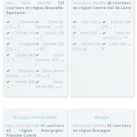
Nous avons identifié
137
Nous avons identifié
46 courtiers
courtiers en région Nouvelle-
en région Centre-Val de Loire
Aquitaine
:
:
Charente
Charente-
Cher (18) →
Eure-et-Loir
(16) → 4
Maritime... → 15
6
(28) → 7
Corrèze (19)
Creuse (23)
Indre (36) →
Indre-et-
→ 2
→ 1
3
Loire (37) → 14
Dordogne
Gironde (33)
Loir-et-Cher
Loiret (45) →
(24) → 7
→ 45
(41) → 8
8
Landes (40)
Lot-et-
→ 15
Garonne (47) →
9
Pyrénées-
Deux-Sèvres
Atlantiq... → 17
(79) → 6
Vienne (86)
Haute-
→ 7
Vienne (87) → 9
Bourgogne-Franche-Comté
Bretagne
Nous avons identifié
47 courtiers
Nous avons identifié
93 courtiers
en région Bourgogne-
en région Bretagne
:
Franche-Comté
: