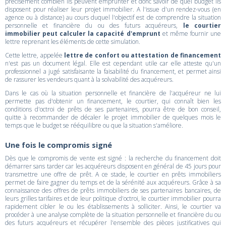
précisément combien ils peuvent emprunter et donc savoir de quel budget ils
disposent pour réaliser leur projet immobilier. A l'issue d'un rendez-vous (en
agence ou à distance) au cours duquel l'objectif est de comprendre la situation
personnelle et financière du ou des futurs acquéreurs,
le courtier
immobilier peut calculer la capacité d'emprunt
et même fournir une
lettre reprenant les éléments de cette simulation.
Cette lettre, appelée
lettre de confort ou attestation de financement
n'est pas un document légal. Elle est cependant utile car elle atteste qu'un
professionnel a jugé satisfaisante la faisabilité du financement, et permet ainsi
de rassurer les vendeurs quant à la solvabilité des acquéreurs.
Dans le cas où la situation personnelle et financière de l'acquéreur ne lui
permette pas d'obtenir un financement, le courtier, qui connaît bien les
conditions d'octroi de prêts de ses partenaires, pourra être de bon conseil,
quitte à recommander de décaler le projet immobilier de quelques mois le
temps que le budget se rééquilibre ou que la situation s'améliore.
Une fois le compromis signé
Dès que le compromis de vente est signé : la recherche du financement doit
démarrer sans tarder car les acquéreurs disposent en général de 45 jours pour
transmettre une offre de prêt. A ce stade, le courtier en prêts immobiliers
permet de faire gagner du temps et de la sérénité aux acquéreurs. Grâce à sa
connaissance des offres de prêts immobiliers de ses partenaires bancaires, de
leurs grilles tarifaires et de leur politique d'octroi, le courtier immobilier pourra
rapidement cibler le ou les établissements à solliciter. Ainsi, le courtier va
procéder à une analyse complète de la situation personnelle et financière du ou
des futurs acquéreurs et récupérer l'ensemble des pièces justificatives qui