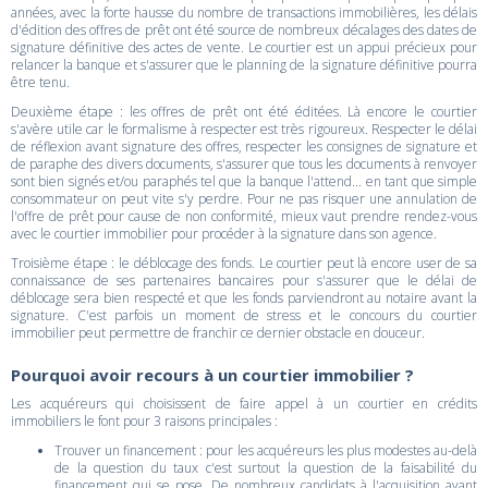
années, avec la forte hausse du nombre de transactions immobilières, les délais
d'édition des offres de prêt ont été source de nombreux décalages des dates de
signature définitive des actes de vente. Le courtier est un appui précieux pour
relancer la banque et s'assurer que le planning de la signature définitive pourra
être tenu.
Deuxième étape : les offres de prêt ont été éditées. Là encore le courtier
s'avère utile car le formalisme à respecter est très rigoureux. Respecter le délai
de réflexion avant signature des offres, respecter les consignes de signature et
de paraphe des divers documents, s'assurer que tous les documents à renvoyer
sont bien signés et/ou paraphés tel que la banque l'attend... en tant que simple
consommateur on peut vite s'y perdre. Pour ne pas risquer une annulation de
l'offre de prêt pour cause de non conformité, mieux vaut prendre rendez-vous
avec le courtier immobilier pour procéder à la signature dans son agence.
Troisième étape : le déblocage des fonds. Le courtier peut là encore user de sa
connaissance de ses partenaires bancaires pour s'assurer que le délai de
déblocage sera bien respecté et que les fonds parviendront au notaire avant la
signature. C'est parfois un moment de stress et le concours du courtier
immobilier peut permettre de franchir ce dernier obstacle en douceur.
Pourquoi avoir recours à un courtier immobilier ?
Les acquéreurs qui choisissent de faire appel à un courtier en crédits
immobiliers le font pour 3 raisons principales :
Trouver un financement : pour les acquéreurs les plus modestes au-delà
de la question du taux c'est surtout la question de la faisabilité du
financement qui se pose. De nombreux candidats à l'acquisition ayant