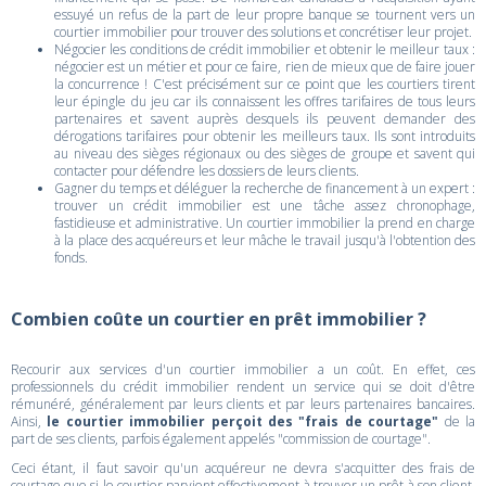
essuyé un refus de la part de leur propre banque se tournent vers un
courtier immobilier pour trouver des solutions et concrétiser leur projet.
Négocier les conditions de crédit immobilier et obtenir le meilleur taux :
négocier est un métier et pour ce faire, rien de mieux que de faire jouer
la concurrence ! C'est précisément sur ce point que les courtiers tirent
leur épingle du jeu car ils connaissent les offres tarifaires de tous leurs
partenaires et savent auprès desquels ils peuvent demander des
dérogations tarifaires pour obtenir les meilleurs taux. Ils sont introduits
au niveau des sièges régionaux ou des sièges de groupe et savent qui
contacter pour défendre les dossiers de leurs clients.
Gagner du temps et déléguer la recherche de financement à un expert :
trouver un crédit immobilier est une tâche assez chronophage,
fastidieuse et administrative. Un courtier immobilier la prend en charge
à la place des acquéreurs et leur mâche le travail jusqu'à l'obtention des
fonds.
Combien coûte un courtier en prêt immobilier ?
Recourir aux services d'un courtier immobilier a un coût. En effet, ces
professionnels du crédit immobilier rendent un service qui se doit d'être
rémunéré, généralement par leurs clients et par leurs partenaires bancaires.
Ainsi,
le courtier immobilier perçoit des "frais de courtage"
de la
part de ses clients, parfois également appelés "commission de courtage".
Ceci étant, il faut savoir qu'un acquéreur ne devra s'acquitter des frais de
courtage que si le courtier parvient effectivement à trouver un prêt à son client.