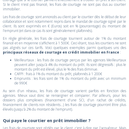
Si le client n'est pas financé, les frais de courtage ne sont pas dus au courtier
immobilier.
Les frais de courtage sont annoncés au client par le courtier dès le début de leur
collaboration et sont notamment repris dans le mandat de courtage signé par le
client. Ils sont exprimés en € (Euros) soit en % (pourcentage) du montant de
l'emprunt (et dans ce cas ils sont généralement plafonnés).
En règle générale, les frais de courtage tournent autour de 1% du montant
financé et en moyenne s'affichent à 1 500€. Ceci étant, tous les courtiers ne sont
pas alignés sur ces tarifs. Voici quelques exemples parmi quelques uns des
principaux réseaux de courtage en crédit immobilier en France
:
Meilleurtaux : les frais de courtage perçus par les agences Meilleurtaux
peuvent aller jusqu'à 4% du montant du prêt. Ils sont dégressifs : plus le
montant du prêt est élevé, plus le % des frais diminue.
CAFPI : frais à 1% du montant du prêt, plafonnés à 1 200€
Empruntis : les frais sont de 1% du montant du prêt avec un minimum
de 990€
Au sein d'un réseau, les frais de courtage varient parfois en fonction des
agences. Mieux vaut donc se renseigner et comparer. Par ailleurs, pour les
dossiers plus complexes (financement d'une SCI, d'un rachat de crédits,
financement de clients non résidents...) les frais de courtage pourront être plus
élevés (jusqu'à 2% du montant de l'emprunt).
Qui paye le courtier en prêt immobilier ?
Les frais de courtage sont réglés par le client, c'est à dire par l'acquéreur. Mais