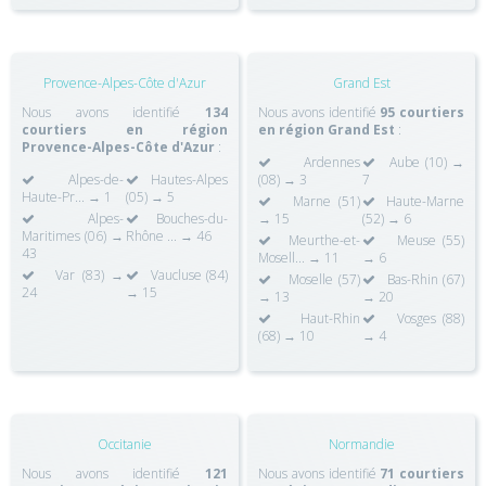
Provence-Alpes-Côte d'Azur
Grand Est
Nous avons identifié
134
Nous avons identifié
95 courtiers
courtiers en région
en région Grand Est
:
Provence-Alpes-Côte d'Azur
:
Ardennes
Aube (10) →
Alpes-de-
Hautes-Alpes
(08) → 3
7
Haute-Pr... → 1
(05) → 5
Marne (51)
Haute-Marne
Alpes-
Bouches-du-
→ 15
(52) → 6
Maritimes (06) →
Rhône ... → 46
Meurthe-et-
Meuse (55)
43
Mosell... → 11
→ 6
Var (83) →
Vaucluse (84)
Moselle (57)
Bas-Rhin (67)
24
→ 15
→ 13
→ 20
Haut-Rhin
Vosges (88)
(68) → 10
→ 4
Occitanie
Normandie
Nous avons identifié
121
Nous avons identifié
71 courtiers