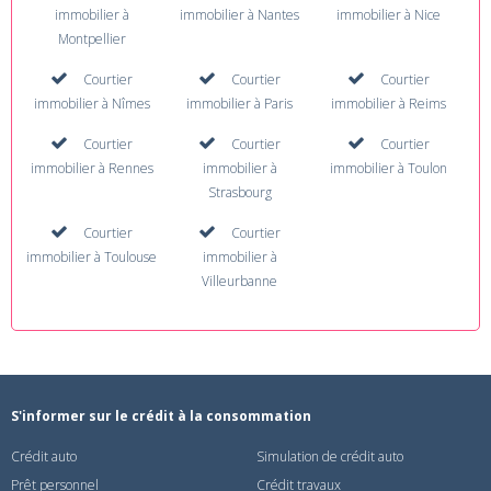
immobilier à
immobilier à Nantes
immobilier à Nice
Montpellier
Courtier
Courtier
Courtier
immobilier à Nîmes
immobilier à Paris
immobilier à Reims
Courtier
Courtier
Courtier
immobilier à Rennes
immobilier à
immobilier à Toulon
Strasbourg
Courtier
Courtier
immobilier à Toulouse
immobilier à
Villeurbanne
S'informer sur le crédit à la consommation
Crédit auto
Simulation de crédit auto
Prêt personnel
Crédit travaux