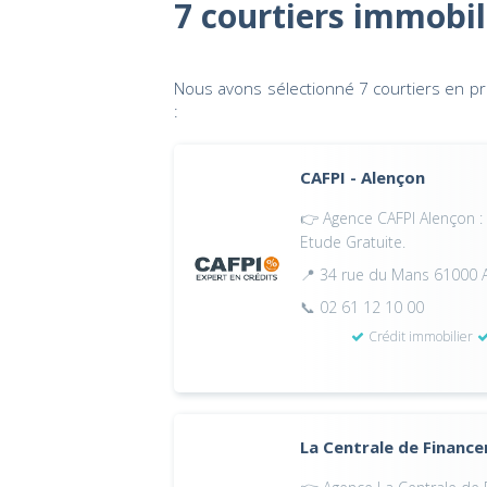
7 courtiers immobil
Nous avons sélectionné 7 courtiers en prê
:
CAFPI - Alençon
👉 Agence CAFPI Alençon : 
Etude Gratuite.
📍 34 rue du Mans 61000 
📞 02 61 12 10 00
Crédit immobilier
La Centrale de Financ