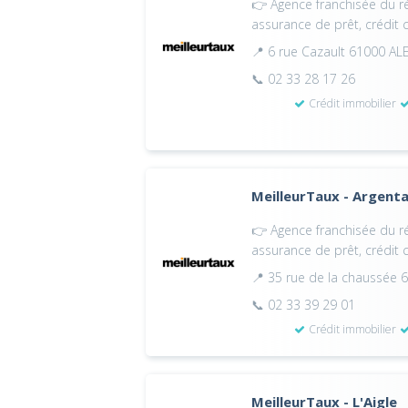
👉 Agence franchisée du ré
assurance de prêt, crédit
📍 6 rue Cazault 61000 A
📞 02 33 28 17 26
Crédit immobilier
MeilleurTaux - Argent
👉 Agence franchisée du ré
assurance de prêt, crédit
📍 35 rue de la chaussée
📞 02 33 39 29 01
Crédit immobilier
MeilleurTaux - L'Aigle