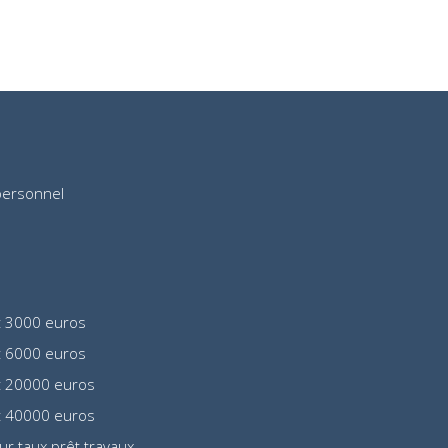
personnel
t 3000 euros
t 6000 euros
t 20000 euros
t 40000 euros
eur taux prêt travaux