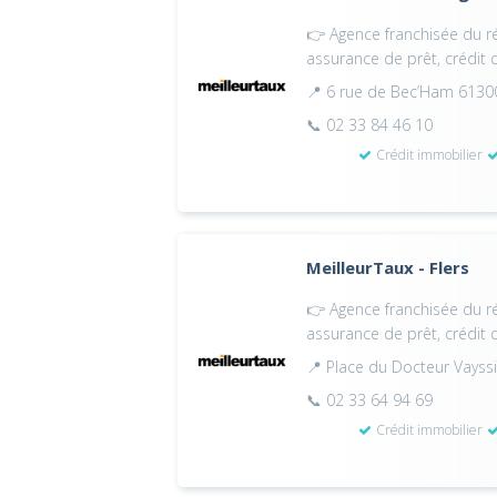
👉 Agence franchisée du ré
assurance de prêt, crédit
📍 6 rue de Bec’Ham 61300
📞 02 33 84 46 10
Crédit immobilier
MeilleurTaux - Flers
👉 Agence franchisée du ré
assurance de prêt, crédit
📍 Place du Docteur Vayss
📞 02 33 64 94 69
Crédit immobilier