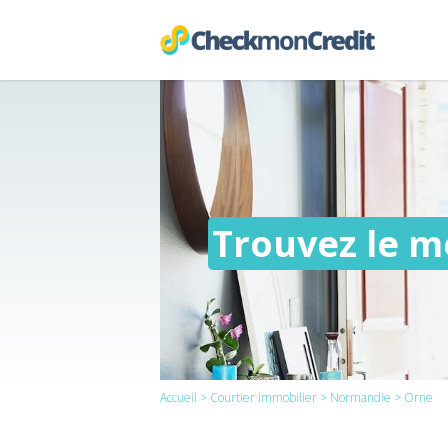
Trouvez le me
Accueil
>
Courtier immobilier
>
Normandie
> Orne