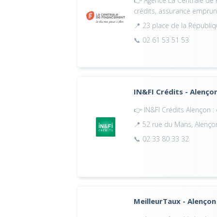
👉 Agence La Centrale de 
crédits, assurance emprun
📍 23 place de la Républi
📞 02 61 53 51 53
IN&FI Crédits - Alenço
👉 IN&FI Crédits Alençon : 
📍 52 rue du Mans, Alenç
📞 02 33 80 33 32
MeilleurTaux - Alençon