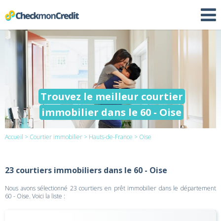
Trouvez le meilleur courtier
immobilier dans le 60 - Oise
Accueil
>
Courtier immobilier
>
Hauts-de-France
> Oise
23 courtiers immobiliers dans le 60 - Oise
Nous avons sélectionné 23 courtiers en prêt immobilier dans le département
60 - Oise. Voici la liste :