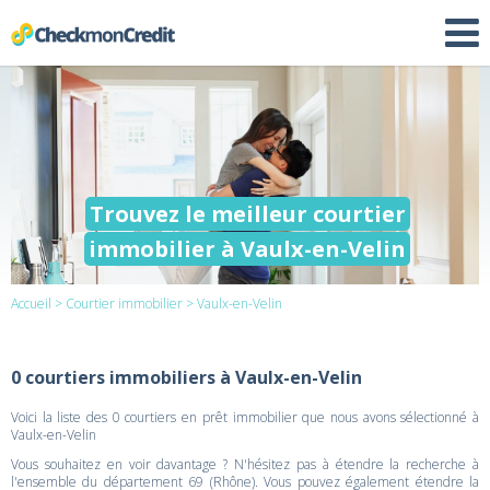
Trouvez le meilleur courtier
immobilier à Vaulx-en-Velin
Accueil
>
Courtier immobilier
> Vaulx-en-Velin
0 courtiers immobiliers à Vaulx-en-Velin
Voici la liste des 0 courtiers en prêt immobilier que nous avons sélectionné à
Vaulx-en-Velin
Vous souhaitez en voir davantage ? N'hésitez pas à étendre la recherche à
l'ensemble du département 69 (Rhône). Vous pouvez également étendre la