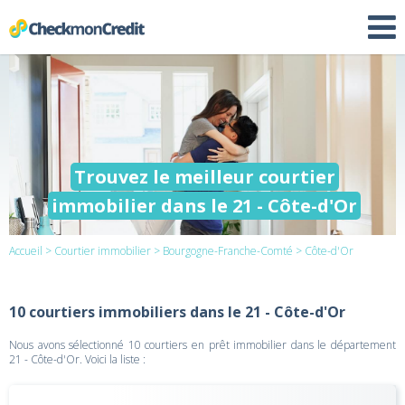
Trouvez le meilleur courtier
immobilier dans le 21 - Côte-d'Or
Accueil
>
Courtier immobilier
>
Bourgogne-Franche-Comté
> Côte-d'Or
10 courtiers immobiliers dans le 21 - Côte-d'Or
Nous avons sélectionné 10 courtiers en prêt immobilier dans le département
21 - Côte-d'Or. Voici la liste :