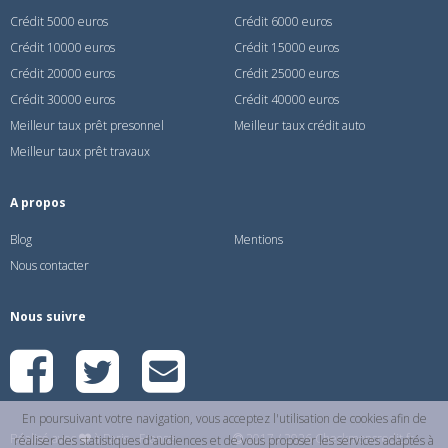
Crédit 5000 euros
Crédit 6000 euros
Crédit 10000 euros
Crédit 15000 euros
Crédit 20000 euros
Crédit 25000 euros
Crédit 30000 euros
Crédit 40000 euros
Meilleur taux prêt presonnel
Meilleur taux crédit auto
Meilleur taux prêt travaux
A propos
Blog
Mentions
Nous contacter
Nous suivre
En poursuivant votre navigation, vous acceptez l'utilisation de cookies afin de
Réalisé avec
à Paris - France
2017 / 2026 Checkmoncredit.fr
réaliser des statistiques d'audiences et de vous proposer les services adaptés à