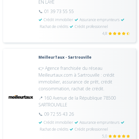
EN LAYE
📞 01 39 73 55 55
Crédit immobilier
Assurance emprunteurs
Rachat de crédits
Crédit professionnel
4,8
MeilleurTaux - Sartrouville
👉 Agence franchisée du réseau
Meilleurtaux.com à Sartrouville : crédit
immobilier, assurance de prêt, crédit
consommation, rachat de crédit.
📍 160 Avenue de la République 78500
SARTROUVILLE
📞 09 72 55 43 26
Crédit immobilier
Assurance emprunteurs
Rachat de crédits
Crédit professionnel
5,0