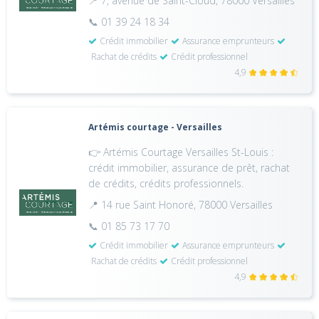
📍 7, avenue de Saint-Cloud, 78000 Versailles
📞 01 39 24 18 34
Crédit immobilier
Assurance emprunteurs
Rachat de crédits
Crédit professionnel
4,9
Artémis courtage - Versailles
👉 Artémis Courtage Versailles St-Louis :
crédit immobilier, assurance de prêt, rachat
de crédits, crédits professionnels.
📍 14 rue Saint Honoré, 78000 Versailles
📞 01 85 73 17 70
Crédit immobilier
Assurance emprunteurs
Rachat de crédits
Crédit professionnel
4,9