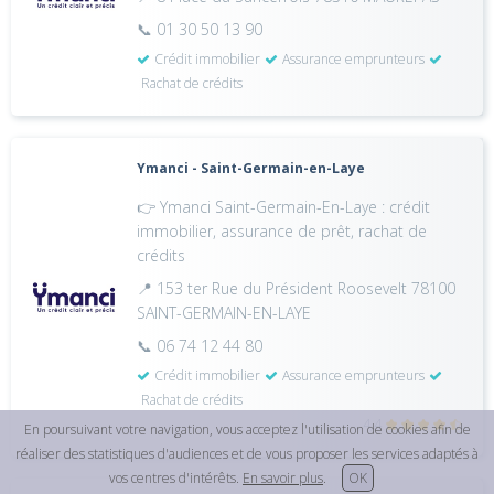
📞 01 30 50 13 90
Crédit immobilier
Assurance emprunteurs
Rachat de crédits
Ymanci - Saint-Germain-en-Laye
👉 Ymanci Saint-Germain-En-Laye : crédit
immobilier, assurance de prêt, rachat de
crédits
📍 153 ter Rue du Président Roosevelt 78100
SAINT-GERMAIN-EN-LAYE
📞 06 74 12 44 80
Crédit immobilier
Assurance emprunteurs
Rachat de crédits
4,4
En poursuivant votre navigation, vous acceptez l'utilisation de cookies afin de
réaliser des statistiques d'audiences et de vous proposer les services adaptés à
vos centres d'intérêts.
En savoir plus
.
OK