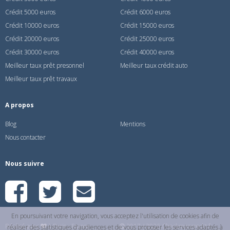
Crédit 5000 euros
Crédit 6000 euros
Crédit 10000 euros
Crédit 15000 euros
Crédit 20000 euros
Crédit 25000 euros
Crédit 30000 euros
Crédit 40000 euros
Meilleur taux prêt presonnel
Meilleur taux crédit auto
Meilleur taux prêt travaux
A propos
Blog
Mentions
Nous contacter
Nous suivre
En poursuivant votre navigation, vous acceptez l'utilisation de cookies afin de
Réalisé avec
à Paris - France
2017 / 2026 Checkmoncredit.fr
réaliser des statistiques d'audiences et de vous proposer les services adaptés à