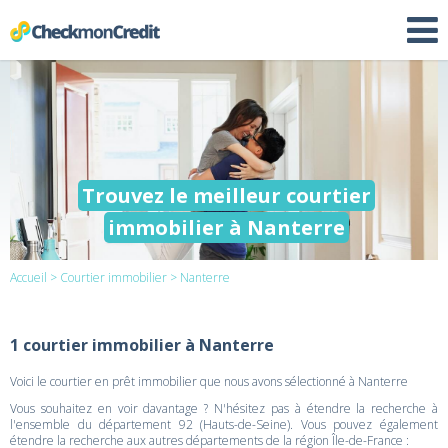
Trouvez le meilleur courtier
immobilier à Nanterre
Accueil
>
Courtier immobilier
> Nanterre
1 courtier immobilier à Nanterre
Voici le courtier en prêt immobilier que nous avons sélectionné à Nanterre
Vous souhaitez en voir davantage ? N'hésitez pas à étendre la recherche à
l'ensemble du département 92 (Hauts-de-Seine). Vous pouvez également
étendre la recherche aux autres départements de la région Île-de-France :