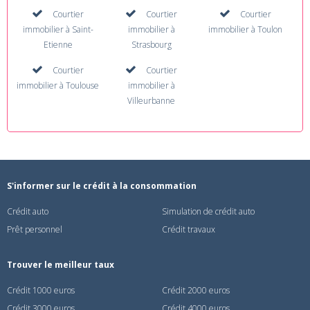
Courtier
Courtier
Courtier
immobilier à Saint-
immobilier à
immobilier à Toulon
Etienne
Strasbourg
Courtier
Courtier
immobilier à Toulouse
immobilier à
Villeurbanne
S'informer sur le crédit à la consommation
Crédit auto
Simulation de crédit auto
Prêt personnel
Crédit travaux
Trouver le meilleur taux
Crédit 1000 euros
Crédit 2000 euros
Crédit 3000 euros
Crédit 4000 euros