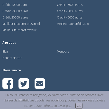
Crédit 10000 euros
Crédit 15000 euros
Crédit 20000 euros
Crédit 25000 euros
Crédit 30000 euros
Crédit 40000 euros
Meilleur taux prêt presonnel
Meilleur taux crédit auto
Meilleur taux prêt travaux
A propos
Blog
Mentions
Nous contacter
Nous suivre
En poursuivant votre navigation, vous acceptez l'utilisation de cookies afin de
Réalisé avec
à Paris - France
2017 / 2026 Checkmoncredit.fr
réaliser des statistiques d'audiences et de vous proposer les services adaptés à
vos centres d'intérêts.
En savoir plus
.
OK