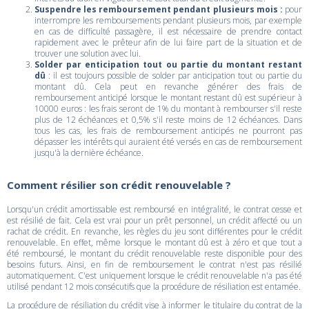
Suspendre les remboursement pendant plusieurs mois :
pour
interrompre les remboursements pendant plusieurs mois, par exemple
en cas de difficulté passagère, il est nécessaire de prendre contact
rapidement avec le prêteur afin de lui faire part de la situation et de
trouver une solution avec lui.
Solder par enticipation tout ou partie du montant restant
dû
: il est toujours possible de solder par anticipation tout ou partie du
montant dû. Cela peut en revanche générer des frais de
remboursement anticipé lorsque le montant restant dû est supérieur à
10000 euros : les frais seront de 1% du montant à rembourser s'il reste
plus de 12 échéances et 0,5% s'il reste moins de 12 échéances. Dans
tous les cas, les frais de remboursement anticipés ne pourront pas
dépasser les intérêts qui auraient été versés en cas de remboursement
jusqu'à la dernière échéance.
Comment résilier son crédit renouvelable ?
Lorsqu'un crédit amortissable est remboursé en intégralité, le contrat cesse et
est résilié de fait. Cela est vrai pour un prêt personnel, un crédit affecté ou un
rachat de crédit. En revanche, les règles du jeu sont différentes pour le crédit
renouvelable. En effet, même lorsque le montant dû est à zéro et que tout a
été remboursé, le montant du crédit renouvelable reste disponible pour des
besoins futurs. Ainsi, en fin de remboursement le contrat n'est pas résilié
automatiquement. C'est uniquement lorsque le crédit renouvelable n'a pas été
utilisé pendant 12 mois consécutifs que la procédure de résiliation est entamée.
La procédure de résiliation du crédit vise à informer le titulaire du contrat de la