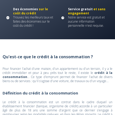
Des économies
sur le
Service gratuit
et sans
coût du crédit
engagement
Trouvez les meilleurs taux et
Notre service est gratuit et
faites des économies sur le
aucune information
coût du crédit !
personnelle n'est requise.
Qu'est-ce que le crédit à la consommation ?
Pour financer l'achat d'une maison, d'un appartement ou d'un terrain, il y a le
crédit immobilier et pour à peu près tout le reste, il existe le
crédit à la
consommation
... Ce type d'emprunt permet de financer l'achat de divers
biens ou de services : qu'il s'agisse d'une voiture, de travaux ou d'un voyage...
Définition du crédit à la consommation
Le crédit à la consommation est un contrat dans le cadre duquel un
établissement financier (banque, organisme de crédit) accorde à un particulier
âgé de plus de 18 ans une somme d'argent que ce dernier s'engage à
rembourser selon les modalités prévues, et dans les délais impartis. Le crédit à