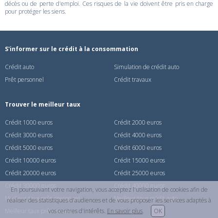
décès ou de perte d'emploi. Ces risques de la vie doivent être pris en charge
pour protéger les siens.
S'informer sur le crédit à la consommation
Crédit auto
Simulation de crédit auto
Prêt personnel
Crédit travaux
Trouver le meilleur taux
Crédit 1000 euros
Crédit 2000 euros
Crédit 3000 euros
Crédit 4000 euros
Crédit 5000 euros
Crédit 6000 euros
Crédit 10000 euros
Crédit 15000 euros
Crédit 20000 euros
Crédit 25000 euros
Crédit 30000 euros
Crédit 40000 euros
En poursuivant votre navigation, vous acceptez l'utilisation de cookies afin de
Meilleur taux prêt presonnel
Meilleur taux crédit auto
réaliser des statistiques d'audiences et de vous proposer les services adaptés à
Meilleur taux prêt travaux
vos centres d'intérêts.
En savoir plus
.
OK