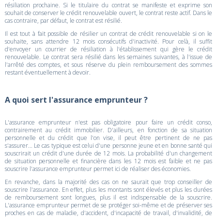
résiliation prochaine. Si le titulaire du contrat se manifeste et exprime son
souhait de conserver le crédit renouvelable ouvert, le contrat reste actif. Dans le
cas contraire, par défaut, le contrat est résilié.
Il est tout à fait possible de résilier un contrat de crédit renouvelable si on le
souhaite, sans attendre 12 mois consécutifs d'inactivité. Pour celà, il suffit
d'envoyer un courrier de résiliation à l'établissement qui gère le crédit
renouvelable. Le contrat sera résilié dans les semaines suivantes, à l'issue de
l'arrêté des comptes, et sous réserve du plein remboursement des sommes
restant éventuellement à devoir.
A quoi sert l'assurance emprunteur ?
L'assurance emprunteur n'est pas obligatoire pour faire un crédit conso,
contrairement au crédit immobilier. D'ailleurs, en fonction de sa situation
personnelle et du crédit que l'on vise, il peut être pertinent de ne pas
s'assurer... Le cas typique est celui d'une personne jeune et en bonne santé qui
souscrirait un crédit d'une durée de 12 mois. La probabilité d'un changement
de situation personnelle et financière dans les 12 mois est faible et ne pas
souscrire l'assurance emprunteur permet ici de réaliser des économies.
En revanche, dans la majorité des cas on ne saurait que trop conseiller de
souscrire l'assurance. En effet, plus les montants sont élevés et plus les durées
de remboursement sont longues, plus il est indispensable de la souscrire.
L'assurance emprunteur permet de se protéger soi-même et de préserver ses
proches en cas de maladie, d'accident, d'incapacité de travail, d'invalidité, de