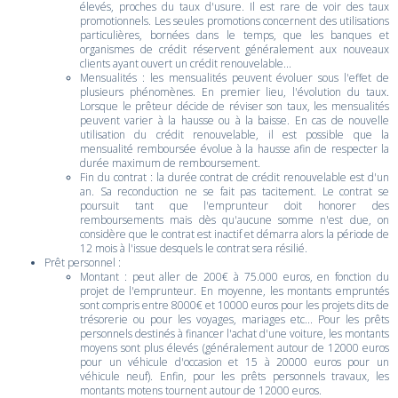
élevés, proches du taux d'usure. Il est rare de voir des taux
promotionnels. Les seules promotions concernent des utilisations
particulières, bornées dans le temps, que les banques et
organismes de crédit réservent généralement aux nouveaux
clients ayant ouvert un crédit renouvelable...
Mensualités : les mensualités peuvent évoluer sous l'effet de
plusieurs phénomènes. En premier lieu, l'évolution du taux.
Lorsque le prêteur décide de réviser son taux, les mensualités
peuvent varier à la hausse ou à la baisse. En cas de nouvelle
utilisation du crédit renouvelable, il est possible que la
mensualité remboursée évolue à la hausse afin de respecter la
durée maximum de remboursement.
Fin du contrat : la durée contrat de crédit renouvelable est d'un
an. Sa reconduction ne se fait pas tacitement. Le contrat se
poursuit tant que l'emprunteur doit honorer des
remboursements mais dès qu'aucune somme n'est due, on
considère que le contrat est inactif et démarra alors la période de
12 mois à l'issue desquels le contrat sera résilié.
Prêt personnel :
Montant : peut aller de 200€ à 75.000 euros, en fonction du
projet de l'emprunteur. En moyenne, les montants empruntés
sont compris entre 8000€ et 10000 euros pour les projets dits de
trésorerie ou pour les voyages, mariages etc... Pour les prêts
personnels destinés à financer l'achat d'une voiture, les montants
moyens sont plus élevés (généralement autour de 12000 euros
pour un véhicule d'occasion et 15 à 20000 euros pour un
véhicule neuf). Enfin, pour les prêts personnels travaux, les
montants motens tournent autour de 12000 euros.