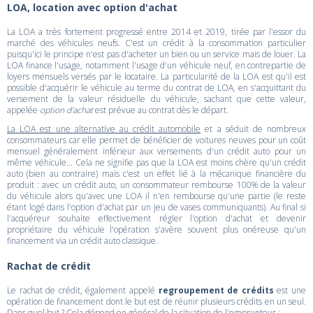
LOA, location avec option d'achat
La LOA a très fortement progressé entre 2014 et 2019, tirée par l'essor du
marché des véhicules neufs. C'est un crédit à la consommation particulier
puisqu'ici le principe n'est pas d'acheter un bien ou un service mais de louer. La
LOA finance l'usage, notamment l'usage d'un véhicule neuf, en contrepartie de
loyers mensuels versés par le locataire. La particularité de la LOA est qu'il est
possible d'acquérir le véhicule au terme du contrat de LOA, en s'acquittant du
versement de la valeur résiduelle du véhicule, sachant que cette valeur,
appelée
option d'achat
est prévue au contrat dès le départ.
La LOA est une alternative au crédit automobile
et a séduit de nombreux
consommateurs car elle permet de bénéficier de voitures neuves pour un coût
mensuel généralement inférieur aux versements d'un crédit auto pour un
même véhicule... Cela ne signifie pas que la LOA est moins chère qu'un crédit
auto (bien au contraire) mais c'est un effet lié à la mécanique financière du
produit : avec un crédit auto, un consommateur rembourse 100% de la valeur
du véhicule alors qu'avec une LOA il n'en rembourse qu'une partie (le reste
étant logé dans l'option d'achat par un jeu de vases communiquants). Au final si
l'acquéreur souhaite effectivement régler l'option d'achat et devenir
propriétaire du véhicule l'opération s'avère souvent plus onéreuse qu'un
financement via un crédit auto classique.
Rachat de crédit
Le rachat de crédit, également appelé
regroupement de crédits
est une
opération de financement dont le but est de réunir plusieurs crédits en un seul.
Dans quel but ? Cela dépend en général de la situation de l'emprunteur :