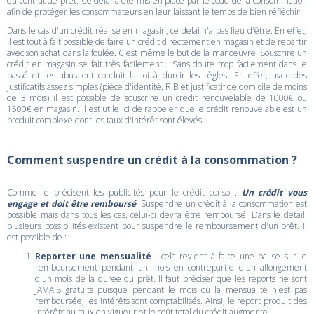
du contrat de prêt. Ce délai a été mis en place par le code de la consommation
afin de protéger les consommateurs en leur laissant le temps de bien réfléchir.
Dans le cas d'un crédit réalisé en magasin, ce délai n'a pas lieu d'être. En effet,
il est tout à fait possible de faire un crédit directement en magasin et de repartir
avec son achat dans la foulée. C'est même le but de la manoeuvre. Souscrire un
crédit en magasin se fait très facilement... Sans doute trop facilement dans le
passé et les abus ont conduit la loi à durcir les règles. En effet, avec des
justificatifs assez simples (pièce d'identité, RIB et justificatif de domicile de moins
de 3 mois) il est possible de souscrire un crédit renouvelable de 1000€ ou
1500€ en magasin. Il est utile ici de rappeler que le crédit renouvelable est un
produit complexe dont les taux d'intérêt sont élevés.
Comment suspendre un crédit à la consommation ?
Comme le précisent les publicités pour le crédit conso :
Un crédit vous
engage et doit être remboursé
. Suspendre un crédit à la consommation est
possible mais dans tous les cas, celui-ci devra être remboursé. Dans le détail,
plusieurs possibilités existent pour suspendre le remboursement d'un prêt. Il
est possible de :
Reporter une mensualité
: cela revient à faire une pause sur le
remboursement pendant un mois en contrepartie d'un allongement
d'un mois de la durée du prêt. Il faut préciser que les reports ne sont
JAMAIS gratuits puisque pendant le mois où la mensualité n'est pas
remboursée, les intérêts sont comptabilisés. Ainsi, le report produit des
intérêts au taux en vigueur et le coût total du crédit augmente.