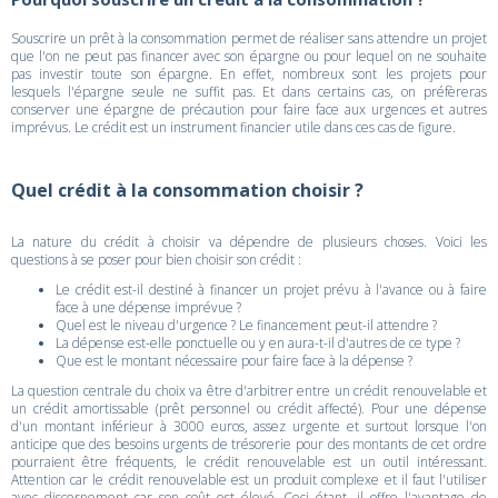
Souscrire un prêt à la consommation permet de réaliser sans attendre un projet
que l'on ne peut pas financer avec son épargne ou pour lequel on ne souhaite
pas investir toute son épargne. En effet, nombreux sont les projets pour
lesquels l'épargne seule ne suffit pas. Et dans certains cas, on préfèreras
conserver une épargne de précaution pour faire face aux urgences et autres
imprévus. Le crédit est un instrument financier utile dans ces cas de figure.
Quel crédit à la consommation choisir ?
La nature du crédit à choisir va dépendre de plusieurs choses. Voici les
questions à se poser pour bien choisir son crédit :
Le crédit est-il destiné à financer un projet prévu à l'avance ou à faire
face à une dépense imprévue ?
Quel est le niveau d'urgence ? Le financement peut-il attendre ?
La dépense est-elle ponctuelle ou y en aura-t-il d'autres de ce type ?
Que est le montant nécessaire pour faire face à la dépense ?
La question centrale du choix va être d'arbitrer entre un crédit renouvelable et
un crédit amortissable (prêt personnel ou crédit affecté). Pour une dépense
d'un montant inférieur à 3000 euros, assez urgente et surtout lorsque l'on
anticipe que des besoins urgents de trésorerie pour des montants de cet ordre
pourraient être fréquents, le crédit renouvelable est un outil intéressant.
Attention car le crédit renouvelable est un produit complexe et il faut l'utiliser
avec discernement car son coût est élevé. Ceci étant, il offre l'avantage de