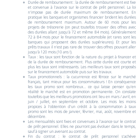
Durée de remboursement : la durée de remboursement est fixe
et convenue à l'avance sur le contrat de prêt personnel. La loi
n'impose pas de durée maximum de remboursement. En
pratique les banques et organismes financier brident les durées
de remboursement maximum. Autour de 60 mois pour les
projets de trésorerie (on peut toutefois trouver des offres avec
des durées allant jusqu'à 72 et même 84 mois). Généralement
72 à 84 mois pour le financement automobile (et rares sont les
banques qui proposent des durées supérieures). Et pour les
prêts travaux il n'est pas rare de trouver des offres pouvant aller
jusqu'à 120 mois (10 ans !).
Taux : les taux sont fonction de la nature du projet à financer et
de la durée de remboursement. Plus cette durée est courte et
plus les taux sont intéressants. Les meilleurs taux sont proposés
sur le financement automobile puis sur les travaux.
Taux promotionnels : la cucurrence est féroce sur le marché
français, tant mieux pour les consommateurs ! En conséquence
les taux promo sont nombreux... ce qui laisse penser qu'en
réalité le marché est en promotion permanente. On constate
toutefois que les meilleurs promotions ont lieu en mars / avril, en
juin / juillet, en septembre et octobre. Les mois les moins
propices à l'obtention d'un crédit à la consommation à taux
promo sont les mois de janvier, février, mai, août, novembre et
décembre.
Les mensualités sont fixes et convenues à l'avance sur le contrat
de prêt personnel. Elles ne pourront pas évoluer dans le temps,
sauf à signer un avenant au contrat.
Fin du contrat : le contrat de prêt personnel s'achève