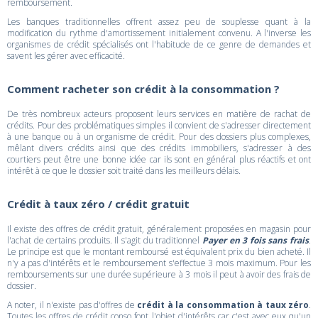
remboursement.
Les banques traditionnelles offrent assez peu de souplesse quant à la
modification du rythme d'amortissement initialement convenu. A l'inverse les
organismes de crédit spécialisés ont l'habitude de ce genre de demandes et
savent les gérer avec efficacité.
Comment racheter son crédit à la consommation ?
De très nombreux acteurs proposent leurs services en matière de rachat de
crédits. Pour des problématiques simples il convient de s'adresser directement
à une banque ou à un organisme de crédit. Pour des dossiers plus complexes,
mêlant divers crédits ainsi que des crédits immobiliers, s'adresser à des
courtiers peut être une bonne idée car ils sont en général plus réactifs et ont
intérêt à ce que le dossier soit traité dans les meilleurs délais.
Crédit à taux zéro / crédit gratuit
Il existe des offres de crédit gratuit, généralement proposées en magasin pour
l'achat de certains produits. Il s'agit du traditionnel
Payer en 3 fois sans frais
.
Le principe est que le montant remboursé est équivalent prix du bien acheté. Il
n'y a pas d'intérêts et le remboursement s'effectue 3 mois maximum. Pour les
remboursements sur une durée supérieure à 3 mois il peut à avoir des frais de
dossier.
A noter, il n'existe pas d'offres de
crédit à la consommation à taux zéro
.
Toutes les offres de crédit conso font l'objet d'intérêts car c'est avec eux qu'un