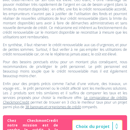
pouvoir mobiliser très rapidement de l'argent en cas de besoin urgent (dans la
limite du montant disponible) : en effet, une fois le crédit renouvelable accordé,
les emprunteurs n'auront pas à justifier de l'utilisation des fonds et pourront
réaliser de nouvelles utilisations de leur crédit renouvelable (dans la limite du
montant disponible) sans avoir à faire de démarches administratives et sans
nouvelle demande de crédit. Ce mécanisme est inhérent au fonctionnement du
crédit renouvelable car le montant disponible se reconstitue à mesure que les
utilisations sont remboursées.
En synthèse, il faut réserver le crédit renouvelable aux cas d'urgences, et pour
de petites sommes. Surtout, il faut veiller à ne pas empiler les utilisations de
crédit renouvelable car, on ne le répèteras jamais assez, le coût est élevé.
Pour des besoins ponctuels et/ou pour un montant plus conséquent, nous
recommandons de privilégier le prêt personnel. Le prêt personnel est
beaucoup moins souple que le crédit renouvelable mais il est également
beaucoup moins cher.
Enfin pour des projets précis comme l'achat d'une voiture, des travaux, un
voyage etc... le prêt personnel ou le crédit affecté sont les meilleures solutions.
Les 2 produits sont très similaires et il suffira de comparer les taux et les
services proposés pour choisir la meilleure offre.
Le comparateur de crédits
CheckmonCredit
permet de trouver en 3 clics le meilleur taux pour un projet
parmi plus de
38 banques et organismes de crédit
comparés.
Chez CheckmonCredit
notre mission est de
rendre le crédit à la