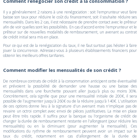
Comment renégocier son crédit à la consommation ?
Il y a généralement 2 raisons à une renégociation : soit l'emprunteur veut faire
baisse son taux pour réduire le coût du financement, soit il souhaite réduire ses
mensualités. Dans les 2 cas, il est nécessaire de prendre contact avec le prêteur
afin de voir quelles sont les possibilités. En cas d'accord entre l'emprunteur et le
prêteur sur de nouvelles modalités de remboursement, un avenant au contrat
de crédit initial sera mis en place.
Pour ce qui est de la renégociation du taux, il ne faut surtout pas hésiter à faire
jouer la concurrence. Adressez-vous à plusieurs établissements financiers pour
obtenir les meilleurs offres tarifiares.
Comment modifier les mensualités de son crédit ?
De nombreux contrats de crédit à la consommation anticipent cette éventualité
et prévoient la possibilité de demander une hausse ou une baisse des
mensualités dans une fourchette pouvant aller jsuqu'à plus ou moins 30%.
Concrètement, cela signifie que pour une mensualité initiale de 200€, il sera
possible de l'augmenter jusqu'à 260€ ou de la réduire jusqu'à 140€. L'utilisation
de ces options donne lieu à la signature d'un avenant mais n'implique pas de
revaire un octroi complet avec envoi de pièces justificatives. La mise en place
peut être très rapide. Il suffira pour la banque ou l'organisme de crédit de
changer la durée de remboursement restante en l'allongeant (pour réduire les
mensualités) ou en la diminuant (pour augmenter la mensualité). Ces
modifications du rythme de remboursement peuvent avoir un impact sur le
taux du crédit, notamment en cas d'allongement de la durée de