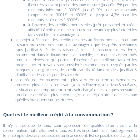
il est très souvent proche des taux d'usure (jusqu'à 15% pour les
montants inférieurs à 3000€, jusqu'à 9% pour les montants
compris entre 3001€ et 6000€, et jusqu'à 4,3% pour les
montants supérieurs à 6000€).
à l'inverse, les crédits amortissables (prêt personnel et crédit
affecté) bénéficient d'une concurrence beaucoup plus forte et les
taux sont bien plus avantageux.
le projet à financer : les crédits destinés au financement auto ou aux
travaux proposent des taux plus avantageux que les prêts personnels
sans jsutificatifs. Plusieurs raisons à cela : la concurrence est forte,
notamment dans le financement automobile, les montants empruntés
sont plus élevés ce qui permet d'accéder à de meilleurs taux et les
projets auto et travaux sont considérés comme moins risqués par les
banques et organismes de crédit car ils réclament des justificatifs
d'utilisation des fonds pour les accorder.
la durée de remboursement : plus la durée de remboursement est
courte et plus les taux sont avantageux. A l'inverse, à horizon 5 ou 6 ans,
la situation de l'emprunteur peut avoir changé et les banques constatent
un risque de défaut plus important, qu'elles répercuteur dans les taux
qu'elles pratiquent sur ces durées.
Quel est le meilleur crédit à la consommation ?
Il n'y a pas que le taux pour apprécier les qualités d'un crédit à la
consommation. Naturellement le taux est très important mais il faut également
tenir compte des services associés au financmeent. Est-ce possible de changer la