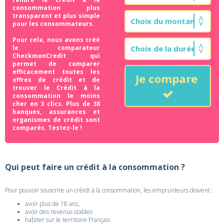
consommation plus
transparent et plus simple
pour les consommateurs.
Pour cela, nous avons créé
le comparateur
CheckmonCredit qui
permet de comparer
efficacement toutes les
Je compare
offres de crédit et de
trouver le Crédit à la
consommation le moins
cher en 3 clics. Plus de 38
banques, assurances et
organismes de crédit sont
comparés. Testez-le !
Qui peut faire un crédit à la consommation ?
Pour pouvoir souscrire un créidt à la consommation, les emprunteurs doivent :
avoir plus de 18 ans,
avoir des revenus stables
habiter sur le territoire Français