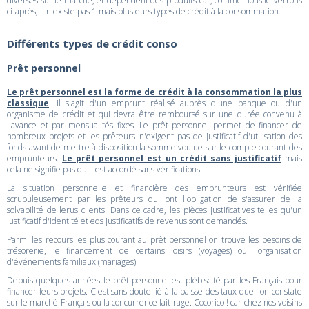
diverses sur le marché, et dépendent des produits car, comme nous le verrons
ci-après, il n'existe pas 1 mais plusieurs types de crédit à la consommation.
Différents types de crédit conso
Prêt personnel
Le prêt personnel est la forme de crédit à la consommation la plus
classique
. Il s'agit d'un emprunt réalisé auprès d'une banque ou d'un
organisme de crédit et qui devra être remboursé sur une durée convenu à
l'avance et par mensualités fixes. Le prêt personnel permet de financer de
nombreux projets et les prêteurs n'exigent pas de justificatif d'utilisation des
fonds avant de mettre à disposition la somme voulue sur le compte courant des
emprunteurs.
Le prêt personnel est un crédit sans justificatif
mais
cela ne signifie pas qu'il est accordé sans vérifications.
La situation personnelle et financière des emprunteurs est vérifiée
scrupuleusement par les prêteurs qui ont l'obligation de s'assurer de la
solvabilité de lerus clients. Dans ce cadre, les pièces justificatives telles qu'un
justificatif d'identité et eds justificatifs de revenus sont demandés.
Parmi les recours les plus courant au prêt personnel on trouve les besoins de
trésorerie, le financement de certains loisirs (voyages) ou l'organisation
d'événements familiaux (mariages).
Depuis quelques années le prêt personnel est plébiscité par les Français pour
financer leurs projets. C'est sans doute lié à la baisse des taux que l'on constate
sur le marché Français où la concurrence fait rage. Cocorico ! car chez nos voisins