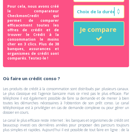
Pour cela, nous avons créé
le comparateur
CheckmonCredit qui
permet de comparer
efficacement toutes les
Je compare
offres de crédit et de
trouver le Crédit à la
consommation le moins
cher en 3 clics. Plus de 38
banques, assurances et
organismes de crédit sont
comparés. Testez-le !
Où faire un crédit conso ?
Les produits de crédit à la consommation sont distribués par plusieurs canaux.
Le plus classique est l'agence bancaire mais ce n'est pas le plus efficace. Par
téléphone il est également possible de faire sa demande et de mener à bien
toutes les démarches nécessaires à l'obtention de son prêt conso. Le canal
téléphonique est à privilégier en cas de demande complexe ou pour gérer un
dossier en cours.
Le canal le plus efficace reste internet : les banques et organismes de crédit ont
beaucoup investi ces dernières années pour proposer des parcours toujours
plus simples et rapides. Aujourd'hui il est possible de tout faire en ligne : de la