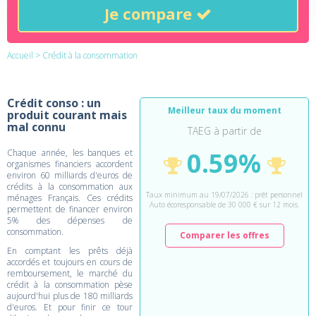
Je compare
Accueil
> Crédit à la consommation
Crédit conso : un
Meilleur taux du moment
produit courant mais
mal connu
TAEG à partir de
0.59%
Chaque année, les banques et
organismes financiers accordent
environ 60 milliards d'euros de
crédits à la consommation aux
Taux minimum au 19/07/2026 : prêt personnel
ménages Français. Ces crédits
Auto écoresponsable de 30 000 € sur 12 mois.
permettent de financer environ
5% des dépenses de
consommation.
Comparer les offres
En comptant les prêts déjà
accordés et toujours en cours de
remboursement, le marché du
crédit à la consommation pèse
aujourd'hui plus de 180 milliards
d'euros. Et pour finir ce tour