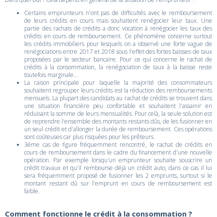
Certains emprunteurs n'ont pas de difficultés avec le remboursement
de leurs crédits en cours mais souhaitent renégocier leur taux. Une
partie des rachats de crédits a donc vocation à renégocier les taux des
crédits en cours de remboursement. Ce phénomène concerne surtout
les crédits immobiliers pour lesquels on a observé une forte vague de
renégociations entre 2017 et 2018 sous l'effet des fortes baisses de taux
proposées par le secteur bancaire. Pour ce qui concerne le rachat de
crédits à la consommation, la renégociation de taux à la baisse reste
toutefois marginale...
La raison principale pour laquelle la majorité des consommateurs
souhaitent regrouper leurs crédits est la réduction des remboursements
mensuels. La plupart des candidats au rachat de crédits se trouvent dans
une situation financière peu confortable et souhaitent l'assainir en
réduisant la somme de leurs mensualités. Pour celà, la seule solution est
de reprendre l'ensemble des montants restants dûs, de les fusionner en
un seul crédit et d'allonger la durée de remboursement. Ces opérations
sont coûteuses car plus risquées pour les prêteurs.
3ème cas de figure fréquemment rencontré, le rachat de crédits en
cours de remboursement dans le cadre du financement d'une nouvelle
opération. Par exemple lorsqu'un emprunteur souhaite souscrire un
crédit travaux et qu'il rembourse déjà un crédit auto, dans ce cas il lui
sera fréquemment proposé de fusionner les 2 emprunts, surtout si le
montant restant dû sur l'emprunt en cours de remboursement est
faible.
Comment fonctionne le crédit à la consommation ?