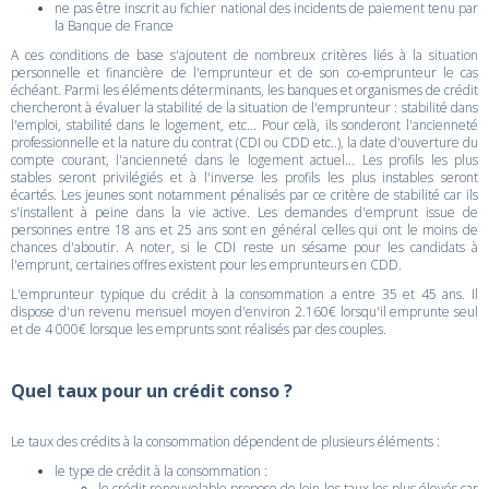
ne pas être inscrit au fichier national des incidents de paiement tenu par
la Banque de France
A ces conditions de base s'ajoutent de nombreux critères liés à la situation
personnelle et financière de l'emprunteur et de son co-emprunteur le cas
échéant. Parmi les éléments déterminants, les banques et organismes de crédit
chercheront à évaluer la stabilité de la situation de l'emprunteur : stabilité dans
l'emploi, stabilité dans le logement, etc... Pour celà, ils sonderont l'ancienneté
professionnelle et la nature du contrat (CDI ou CDD etc..), la date d'ouverture du
compte courant, l'ancienneté dans le logement actuel... Les profils les plus
stables seront privilégiés et à l'inverse les profils les plus instables seront
écartés. Les jeunes sont notamment pénalisés par ce critère de stabilité car ils
s'installent à peine dans la vie active. Les demandes d'emprunt issue de
personnes entre 18 ans et 25 ans sont en général celles qui ont le moins de
chances d'aboutir. A noter, si le CDI reste un sésame pour les candidats à
l'emprunt, certaines offres existent pour les emprunteurs en CDD.
L'emprunteur typique du crédit à la consommation a entre 35 et 45 ans. Il
dispose d'un revenu mensuel moyen d'environ 2.160€ lorsqu'il emprunte seul
et de 4 000€ lorsque les emprunts sont réalisés par des couples.
Quel taux pour un crédit conso ?
Le taux des crédits à la consommation dépendent de plusieurs éléments :
le type de crédit à la consommation :
le crédit renouvelable propose de loin les taux les plus élevés car