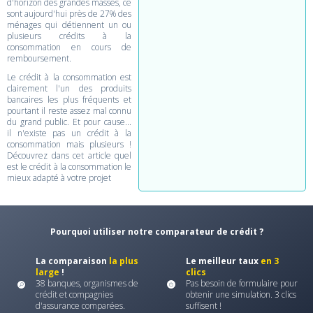
d'horizon des grandes masses, ce
sont aujourd'hui près de 27% des
ménages qui détiennent un ou
plusieurs crédits à la
consommation en cours de
remboursement.
Le crédit à la consommation est
clairement l'un des produits
bancaires les plus fréquents et
pourtant il reste assez mal connu
du grand public. Et pour cause...
il n'existe pas un crédit à la
consommation mais plusieurs !
Découvrez dans cet article quel
est le crédit à la consommation le
mieux adapté à votre projet
Pourquoi utiliser notre comparateur de crédit ?
La comparaison
la plus
Le meilleur taux
en 3
large
!
clics
38 banques, organismes de
Pas besoin de formulaire pour
crédit et compagnies
obtenir une simulation. 3 clics
d'assurance comparées.
suffisent !