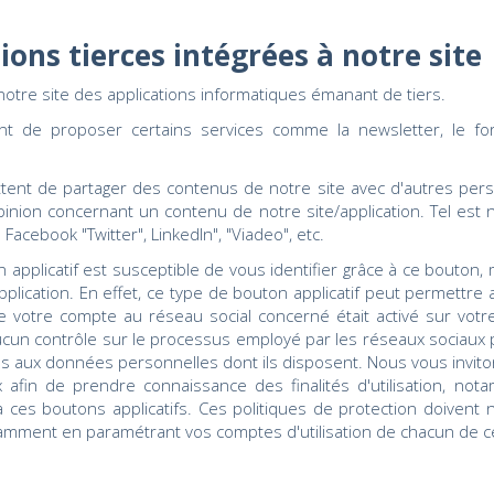
ations tierces intégrées à notre site
otre site des applications informatiques émanant de tiers.
nt de proposer certains services comme la newsletter, le fo
ttent de partager des contenus de notre site avec d'autres per
inion concernant un contenu de notre site/application. Tel est
Facebook "Twitter", LinkedIn", "Viadeo", etc.
n applicatif est susceptible de vous identifier grâce à ce bouton,
application. En effet, ce type de bouton applicatif peut permettre
que votre compte au réseau social concerné était activé sur votr
ucun contrôle sur le processus employé par les réseaux sociaux p
ées aux données personnelles dont ils disposent. Nous vous inviton
 afin de prendre connaissance des finalités d'utilisation, nota
ce à ces boutons applicatifs. Ces politiques de protection doive
tamment en paramétrant vos comptes d'utilisation de chacun de c