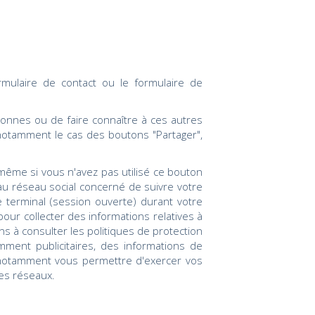
rmulaire de contact ou le formulaire de
sonnes ou de faire connaître à ces autres
 notamment le cas des boutons "Partager",
 même si vous n'avez pas utilisé ce bouton
 au réseau social concerné de suivre votre
e terminal (session ouverte) durant votre
our collecter des informations relatives à
s à consulter les politiques de protection
mment publicitaires, des informations de
nt notamment vous permettre d'exercer vos
es réseaux.