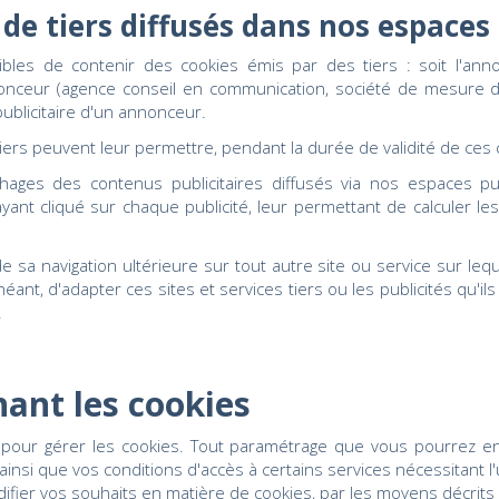
s de tiers diffusés dans nos espaces
ibles de contenir des cookies émis par des tiers : soit l'annon
nonceur (agence conseil en communication, société de mesure d'a
publicitaire d'un annonceur.
iers peuvent leur permettre, pendant la durée de validité de ces 
ages des contenus publicitaires diffusés via nos espaces publici
 ayant cliqué sur chaque publicité, leur permettant de calculer l
de sa navigation ultérieure sur tout autre site ou service sur l
ant, d'adapter ces sites et services tiers ou les publicités qu'ils 
.
nant les cookies
es pour gérer les cookies. Tout paramétrage que vous pourrez e
 ainsi que vos conditions d'accès à certains services nécessitant l'
ifier vos souhaits en matière de cookies, par les moyens décrits