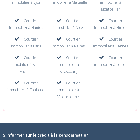
immobilier à Lyon
immobilier à Marseille
immobilier à
Montpellier
Courtier
Courtier
Courtier
immobilier à Nantes
immobilier à Nice
immobilier à Nîmes
Courtier
Courtier
Courtier
immobilier à Paris
immobilier à Reims
immobilier à Rennes
Courtier
Courtier
Courtier
immobilier à Saint-
immobilier à
immobilier à Toulon
Etienne
Strasbourg
Courtier
Courtier
immobilier à Toulouse
immobilier à
Villeurbanne
S'informer sur le crédit à la consommation