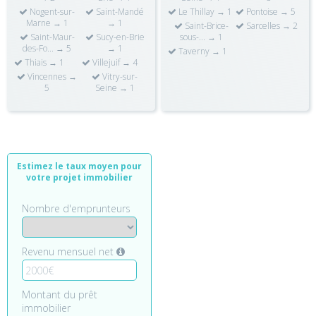
Nogent-sur-
Saint-Mandé
Le Thillay → 1
Pontoise → 5
Marne → 1
→ 1
Saint-Brice-
Sarcelles → 2
Saint-Maur-
Sucy-en-Brie
sous-... → 1
des-Fo... → 5
→ 1
Taverny → 1
Thiais → 1
Villejuif → 4
Vincennes →
Vitry-sur-
5
Seine → 1
Estimez le taux moyen pour
votre projet immobilier
Nombre d'emprunteurs
Revenu mensuel net
Montant du prêt
immobilier