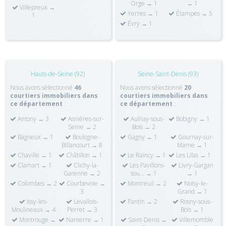
Orge → 1
→ 1
Villepreux →
Yerres → 1
Étampes → 5
1
Évry → 1
Hauts-de-Seine (92)
Seine-Saint-Denis (93)
Nous avons sélectionné
46
Nous avons sélectionné
20
courtiers immobiliers dans
courtiers immobiliers dans
ce département
:
ce département
:
Antony → 3
Asnières-sur-
Aulnay-sous-
Bobigny → 1
Seine → 2
Bois → 2
Bagneux → 1
Boulogne-
Gagny → 1
Gournay-sur-
Billancourt → 8
Marne → 1
Chaville → 1
Châtillon → 1
Le Raincy → 1
Les Lilas → 1
Clamart → 1
Clichy-la-
Les Pavillons-
Livry-Gargan
Garenne → 2
sou... → 1
→ 1
Colombes → 2
Courbevoie →
Montreuil → 2
Noisy-le-
3
Grand → 1
Issy-les-
Levallois-
Pantin → 2
Rosny-sous-
Moulineaux → 4
Perret → 3
Bois → 1
Montrouge →
Nanterre → 1
Saint-Denis →
Villemomble