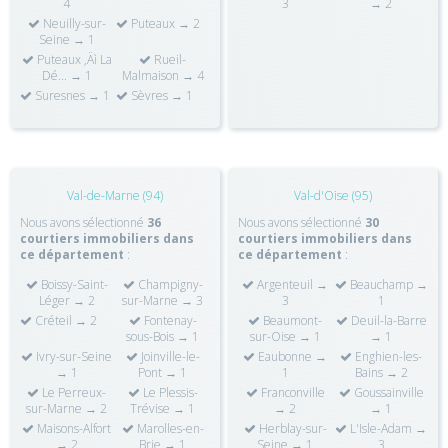
4
3
→ 2
Neuilly-sur-
Puteaux → 2
Seine → 1
Puteaux ‚Äì La
Rueil-
Dé... → 1
Malmaison → 4
Suresnes → 1
Sèvres → 1
Val-de-Marne (94)
Val-d'Oise (95)
Nous avons sélectionné
36
Nous avons sélectionné
30
courtiers immobiliers dans
courtiers immobiliers dans
ce département
:
ce département
:
Boissy-Saint-
Champigny-
Argenteuil →
Beauchamp →
Léger → 2
sur-Marne → 3
3
1
Créteil → 2
Fontenay-
Beaumont-
Deuil-la-Barre
sous-Bois → 1
sur-Oise → 1
→ 1
Ivry-sur-Seine
Joinville-le-
Eaubonne →
Enghien-les-
→ 1
Pont → 1
1
Bains → 2
Le Perreux-
Le Plessis-
Franconville
Goussainville
sur-Marne → 2
Trévise → 1
→ 2
→ 1
Maisons-Alfort
Marolles-en-
Herblay-sur-
L'Isle-Adam →
→ 2
Brie → 1
Seine → 1
3