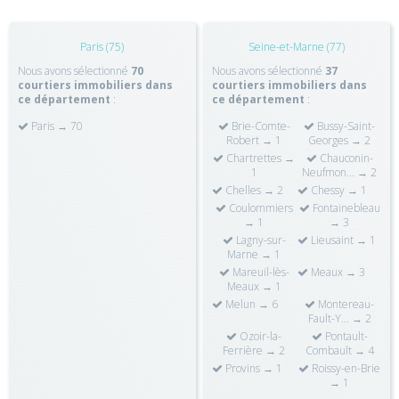
Paris (75)
Seine-et-Marne (77)
Nous avons sélectionné
70
Nous avons sélectionné
37
courtiers immobiliers dans
courtiers immobiliers dans
ce département
:
ce département
:
Paris → 70
Brie-Comte-
Bussy-Saint-
Robert → 1
Georges → 2
Chartrettes →
Chauconin-
1
Neufmon... → 2
Chelles → 2
Chessy → 1
Coulommiers
Fontainebleau
→ 1
→ 3
Lagny-sur-
Lieusaint → 1
Marne → 1
Mareuil-lès-
Meaux → 3
Meaux → 1
Melun → 6
Montereau-
Fault-Y... → 2
Ozoir-la-
Pontault-
Ferrière → 2
Combault → 4
Provins → 1
Roissy-en-Brie
→ 1