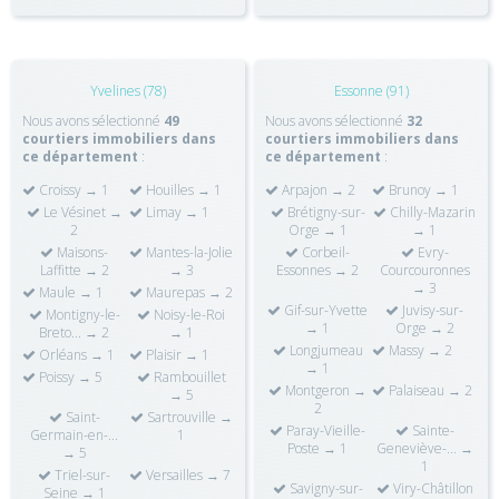
Yvelines (78)
Essonne (91)
Nous avons sélectionné
49
Nous avons sélectionné
32
courtiers immobiliers dans
courtiers immobiliers dans
ce département
:
ce département
:
Croissy → 1
Houilles → 1
Arpajon → 2
Brunoy → 1
Le Vésinet →
Limay → 1
Brétigny-sur-
Chilly-Mazarin
2
Orge → 1
→ 1
Maisons-
Mantes-la-Jolie
Corbeil-
Evry-
Laffitte → 2
→ 3
Essonnes → 2
Courcouronnes
→ 3
Maule → 1
Maurepas → 2
Gif-sur-Yvette
Juvisy-sur-
Montigny-le-
Noisy-le-Roi
→ 1
Orge → 2
Breto... → 2
→ 1
Longjumeau
Massy → 2
Orléans → 1
Plaisir → 1
→ 1
Poissy → 5
Rambouillet
Montgeron →
Palaiseau → 2
→ 5
2
Saint-
Sartrouville →
Paray-Vieille-
Sainte-
Germain-en-...
1
Poste → 1
Geneviève-... →
→ 5
1
Triel-sur-
Versailles → 7
Savigny-sur-
Viry-Châtillon
Seine → 1