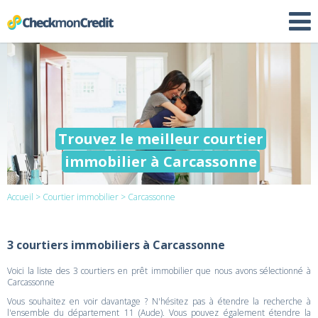
Trouvez le meilleur courtier
immobilier à Carcassonne
Accueil
>
Courtier immobilier
> Carcassonne
3 courtiers immobiliers à Carcassonne
Voici la liste des 3 courtiers en prêt immobilier que nous avons sélectionné à
Carcassonne
Vous souhaitez en voir davantage ? N'hésitez pas à étendre la recherche à
l'ensemble du département 11 (Aude). Vous pouvez également étendre la