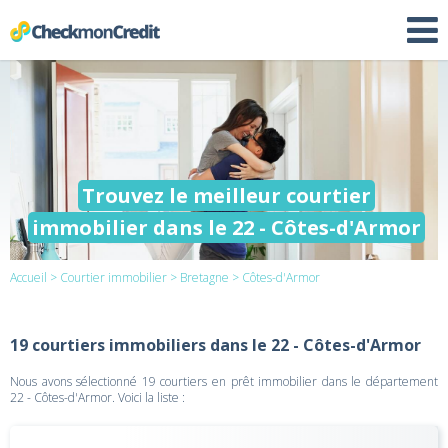
Trouvez le meilleur courtier
immobilier dans le 22 - Côtes-d'Armor
Accueil
>
Courtier immobilier
>
Bretagne
> Côtes-d'Armor
19 courtiers immobiliers dans le 22 - Côtes-d'Armor
Nous avons sélectionné 19 courtiers en prêt immobilier dans le département
22 - Côtes-d'Armor. Voici la liste :