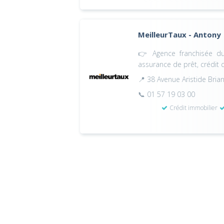
MeilleurTaux - Antony
👉 Agence franchisée du 
assurance de prêt, crédit
📍 38 Avenue Aristide Br
📞 01 57 19 03 00
Crédit immobilier