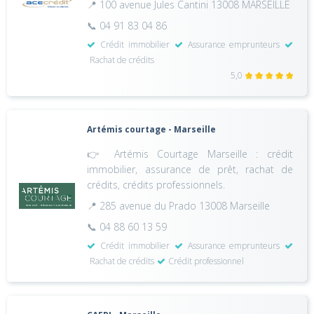
📍 100 avenue Jules Cantini 13008 MARSEILLE
📞 04 91 83 04 86
Crédit immobilier
Assurance emprunteurs
Rachat de crédits
5,0
Artémis courtage - Marseille
👉 Artémis Courtage Marseille : crédit
immobilier, assurance de prêt, rachat de
crédits, crédits professionnels.
📍 285 avenue du Prado 13008 Marseille
📞 04 88 60 13 59
Crédit immobilier
Assurance emprunteurs
Rachat de crédits
Crédit professionnel