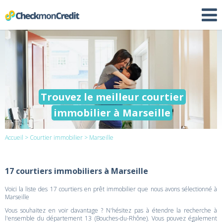
Trouvez le meilleur courtier
immobilier à Marseille
Accueil
>
Courtier immobilier
> Marseille
17 courtiers immobiliers à Marseille
Voici la liste des 17 courtiers en prêt immobilier que nous avons sélectionné à
Marseille
Vous souhaitez en voir davantage ? N'hésitez pas à étendre la recherche à
l'ensemble du département 13 (Bouches-du-Rhône). Vous pouvez également