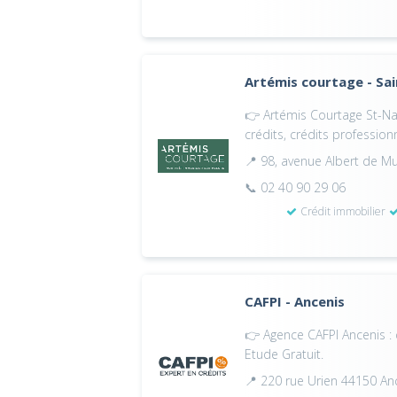
Artémis courtage - Sa
👉 Artémis Courtage St-Naz
crédits, crédits profession
📍 98, avenue Albert de M
📞 02 40 90 29 06
Crédit immobilier
CAFPI - Ancenis
👉 Agence CAFPI Ancenis : 
Etude Gratuit.
📍 220 rue Urien 44150 An