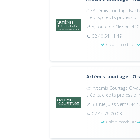
👉 Artémis Courtage Nantes
crédits, crédits profession
📍 5, route de Clisson, 44
📞 02 40 54 11 49
Crédit immobilier
Artémis courtage - Or
👉 Artémis Courtage Orvaul
crédits, crédits profession
📍 38, rue Jules Verne, 447
📞 02 44 76 20 03
Crédit immobilier