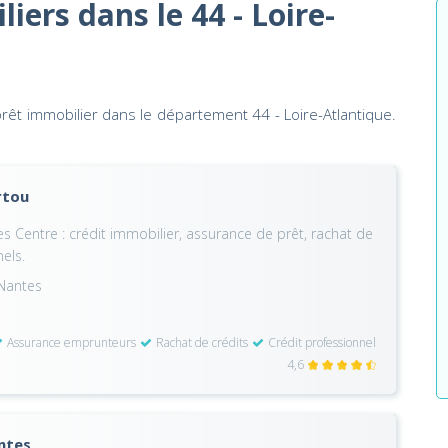
iers dans le 44 - Loire-
rêt immobilier dans le département 44 - Loire-Atlantique.
rtou
 Centre : crédit immobilier, assurance de prêt, rachat de
nels.
 Nantes
Assurance emprunteurs
Rachat de crédits
Crédit professionnel
4,6
ntes