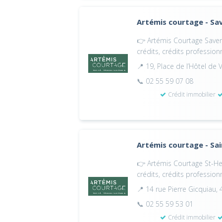
Artémis courtage - Sa
👉 Artémis Courtage Savena
crédits, crédits profession
📍 19, Place de l’Hôtel de 
📞 02 55 59 07 08
Crédit immobilier
Artémis courtage - Sai
👉 Artémis Courtage St-Her
crédits, crédits profession
📍 14 rue Pierre Gicquiau,
📞 02 55 59 53 01
Crédit immobilier