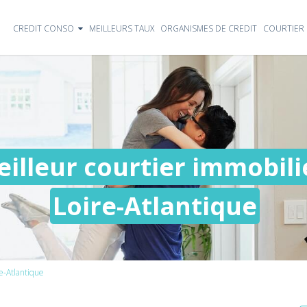
CREDIT CONSO
MEILLEURS TAUX
ORGANISMES DE CREDIT
COURTIER 
illeur courtier immobilie
Loire-Atlantique
e-Atlantique