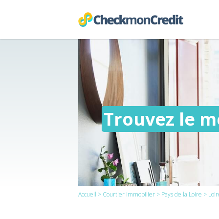
Trouvez le me
Accueil
>
Courtier immobilier
>
Pays de la Loire
> Loir