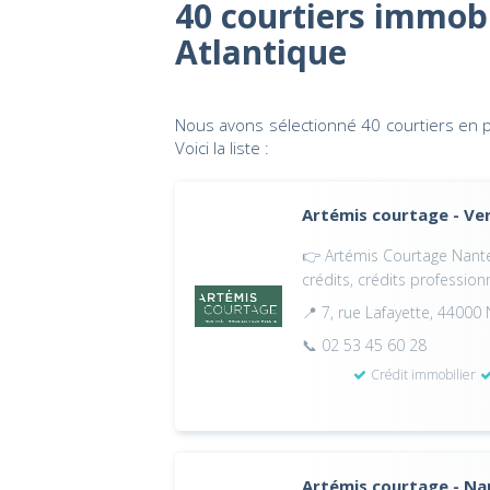
40 courtiers immobil
Atlantique
Nous avons sélectionné 40 courtiers en p
Voici la liste :
Artémis courtage - Ve
👉 Artémis Courtage Nantes
crédits, crédits profession
📍 7, rue Lafayette, 44000
📞 02 53 45 60 28
Crédit immobilier
Artémis courtage - Na