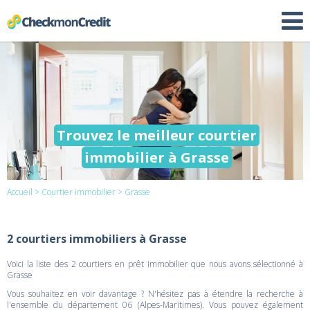
Trouvez le meilleur courtier
immobilier à Grasse
Accueil
>
Courtier immobilier
> Grasse
2 courtiers immobiliers à Grasse
Voici la liste des 2 courtiers en prêt immobilier que nous avons sélectionné à
Grasse
Vous souhaitez en voir davantage ? N'hésitez pas à étendre la recherche à
l'ensemble du département 06 (Alpes-Maritimes). Vous pouvez également