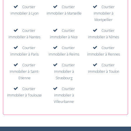
Courtier
Courtier
Courtier
immobilier à Lyon
immobilier à Marseille
immobilier à
Montpellier
Courtier
Courtier
Courtier
immobilier à Nantes
immobilier à Nice
immobilier à Nîmes
Courtier
Courtier
Courtier
immobilier à Paris
immobilier à Reims
immobilier à Rennes
Courtier
Courtier
Courtier
immobilier à Saint-
immobilier à
immobilier à Toulon
Etienne
Strasbourg
Courtier
Courtier
immobilier à Toulouse
immobilier à
Villeurbanne