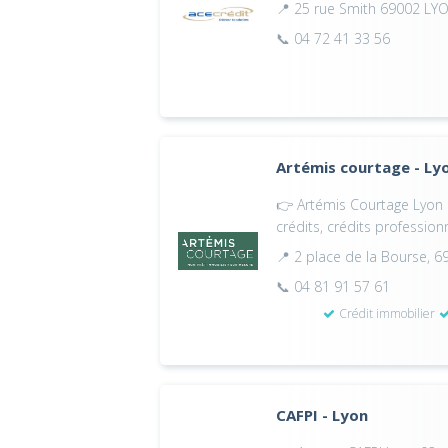
📍 25 rue Smith 69002 LY
📞 04 72 41 33 56
Artémis courtage - Ly
👉 Artémis Courtage Lyon P
crédits, crédits profession
📍 2 place de la Bourse, 
📞 04 81 91 57 61
Crédit immobilier
CAFPI - Lyon