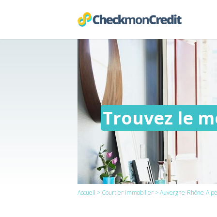
Trouvez le me
Accueil
>
Courtier immobilier
>
Auvergne-Rhône-Alpe