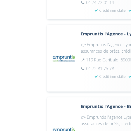
📞 04 74 72 01 14
Crédit immobilier
Empruntis l'Agence - L
👉 Empruntis l'agence Lyon 
assurances de prêts, crédi
📍 119 Rue Garibaldi 6900
📞 04 72 81 75 78
Crédit immobilier
Empruntis l'Agence - B
👉 Empruntis l'agence Lyon 
assurances de prêts, crédi