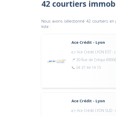
42 courtiers immobi
Nous avons sélectionné 42 courtiers en p
liste :
Ace Crédit - Lyon
👉 Ace Crédit LYON EST : c
📍 30 Rue de Créqui 6900
📞 04 37 44 14 15
Ace Crédit - Lyon
👉 Ace Crédit LYON SUD : c