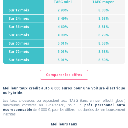
TAEG mini
TAEG moyen
Sur 12 mois
2.90%
8.33%
Sur 24 mois
3.49%
8.68%
Sur 36 mois
4.60%
8.81%
Sur 48 mois
4.90%
8.79%
Sur 60 mois
5.01%
8.53%
Sur 72 mois
5.01%
8.58%
Sur 84 mois
5.01%
8.50%
Comparer les offres
Meilleur taux crédit auto 6 000 euros pour une voiture électrique
ou hybride.
Les taux ci-dessous correspondent aux TAEG (taux annuel effectif global)
minimums constatés au 19/07/2026, pour un
prêt personnel auto
écoresponsable
de 6 000 €, pour les différentes durées de remboursement
inscrites.
Meilleurs taux