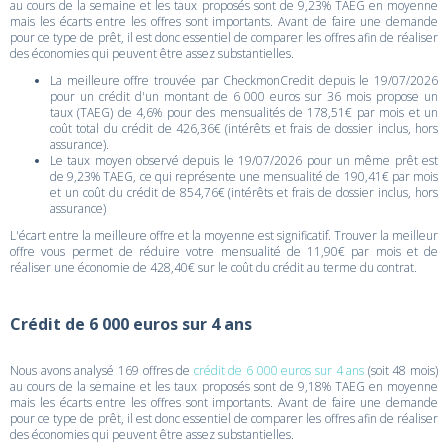
au cours de la semaine et les taux proposés sont de 9,23% TAEG en moyenne
mais les écarts entre les offres sont importants. Avant de faire une demande
pour ce type de prêt, il est donc essentiel de comparer les offres afin de réaliser
des économies qui peuvent être assez substantielles.
La meilleure offre trouvée par CheckmonCredit depuis le 19/07/2026
pour un crédit d'un montant de 6 000 euros sur 36 mois propose un
taux (TAEG) de 4,6% pour des mensualités de 178,51€ par mois et un
coût total du crédit de 426,36€ (intérêts et frais de dossier inclus, hors
assurance).
Le taux moyen observé depuis le 19/07/2026 pour un même prêt est
de 9,23% TAEG, ce qui représente une mensualité de 190,41€ par mois
et un coût du crédit de 854,76€ (intérêts et frais de dossier inclus, hors
assurance)
L'écart entre la meilleure offre et la moyenne est significatif. Trouver la meilleur
offre vous permet de réduire votre mensualité de 11,90€ par mois et de
réaliser une économie de 428,40€ sur le coût du crédit au terme du contrat.
Crédit de 6 000 euros sur 4 ans
Nous avons analysé 169 offres de
crédit de 6 000 euros sur 4 ans
(soit 48 mois)
au cours de la semaine et les taux proposés sont de 9,18% TAEG en moyenne
mais les écarts entre les offres sont importants. Avant de faire une demande
pour ce type de prêt, il est donc essentiel de comparer les offres afin de réaliser
des économies qui peuvent être assez substantielles.