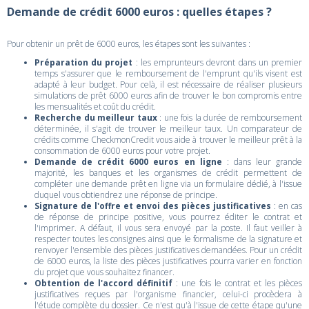
Demande de crédit 6000 euros : quelles étapes ?
Pour obtenir un prêt de 6000 euros, les étapes sont les suivantes :
Préparation du projet
: les emprunteurs devront dans un premier
temps s'assurer que le remboursement de l'emprunt qu'ils visent est
adapté à leur budget. Pour celà, il est nécessaire de réaliser plusieurs
simulations de prêt 6000 euros afin de trouver le bon compromis entre
les mensualités et coût du crédit.
Recherche du meilleur taux
: une fois la durée de remboursement
déterminée, il s'agit de trouver le meilleur taux. Un comparateur de
crédits comme CheckmonCredit vous aide à trouver le meilleur prêt à la
consommation de 6000 euros pour votre projet.
Demande de crédit 6000 euros en ligne
: dans leur grande
majorité, les banques et les organismes de crédit permettent de
compléter une demande prêt en ligne via un formulaire dédié, à l'issue
duquel vous obtiendrez une réponse de principe.
Signature de l'offre et envoi des pièces justificatives
: en cas
de réponse de principe positive, vous pourrez éditer le contrat et
l'imprimer. A défaut, il vous sera envoyé par la poste. Il faut veiller à
respecter toutes les consignes ainsi que le formalisme de la signature et
renvoyer l'ensemble des pièces justificatives demandées. Pour un crédit
de 6000 euros, la liste des pièces justificatives pourra varier en fonction
du projet que vous souhaitez financer.
Obtention de l'accord définitif
: une fois le contrat et les pièces
justificatives reçues par l'organisme financier, celui-ci procèdera à
l'étude complète du dossier. Ce n'est qu'à l'issue de cette étape qu'une