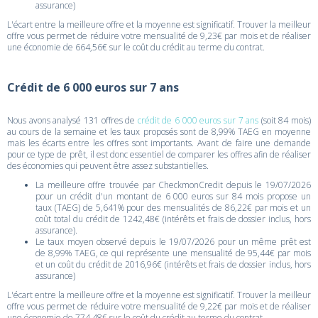
assurance)
L'écart entre la meilleure offre et la moyenne est significatif. Trouver la meilleur
offre vous permet de réduire votre mensualité de 9,23€ par mois et de réaliser
une économie de 664,56€ sur le coût du crédit au terme du contrat.
Crédit de 6 000 euros sur 7 ans
Nous avons analysé 131 offres de
crédit de 6 000 euros sur 7 ans
(soit 84 mois)
au cours de la semaine et les taux proposés sont de 8,99% TAEG en moyenne
mais les écarts entre les offres sont importants. Avant de faire une demande
pour ce type de prêt, il est donc essentiel de comparer les offres afin de réaliser
des économies qui peuvent être assez substantielles.
La meilleure offre trouvée par CheckmonCredit depuis le 19/07/2026
pour un crédit d'un montant de 6 000 euros sur 84 mois propose un
taux (TAEG) de 5,641% pour des mensualités de 86,22€ par mois et un
coût total du crédit de 1242,48€ (intérêts et frais de dossier inclus, hors
assurance).
Le taux moyen observé depuis le 19/07/2026 pour un même prêt est
de 8,99% TAEG, ce qui représente une mensualité de 95,44€ par mois
et un coût du crédit de 2016,96€ (intérêts et frais de dossier inclus, hors
assurance)
L'écart entre la meilleure offre et la moyenne est significatif. Trouver la meilleur
offre vous permet de réduire votre mensualité de 9,22€ par mois et de réaliser
une économie de 774,48€ sur le coût du crédit au terme du contrat.