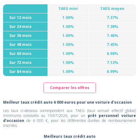
TAEG mini
TAEG moyen
Sur 12 mois
1.00%
7.37%
Sur 24 mois
1.00%
7.38%
Sur 36 mois
1.00%
7.46%
Sur 48 mois
1.00%
7.45%
Sur 60 mois
1.00%
6.98%
Sur 72 mois
1.00%
7.12%
Sur 84 mois
1.00%
6.99%
Comparer les offres
Meilleur taux crédit auto 6 000 euros pour une voiture d'occasion
Les taux ci-dessous correspondent aux TAEG (taux annuel effectif global)
minimums constatés au 19/07/2026, pour un
prêt personnel voiture
d'occasion
de 6 000 €, pour les différentes durées de remboursement
inscrites.
Meilleurs taux crédit auto