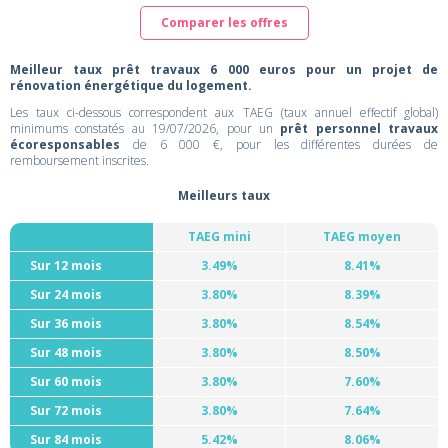
Comparer les offres
Meilleur taux prêt travaux 6 000 euros pour un projet de
rénovation énergétique du logement.
Les taux ci-dessous correspondent aux TAEG (taux annuel effectif global)
minimums constatés au 19/07/2026, pour un
prêt personnel travaux
écoresponsables
de 6 000 €, pour les différentes durées de
remboursement inscrites.
Meilleurs taux
TAEG mini
TAEG moyen
Sur 12 mois
3.49%
8.41%
Sur 24 mois
3.80%
8.39%
Sur 36 mois
3.80%
8.54%
Sur 48 mois
3.80%
8.50%
Sur 60 mois
3.80%
7.60%
Sur 72 mois
3.80%
7.64%
Sur 84 mois
5.42%
8.06%