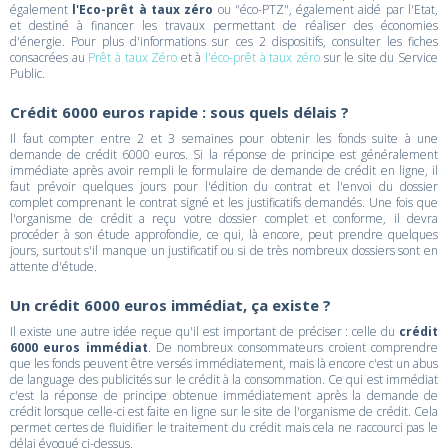
également
l'Eco-prêt à taux zéro
ou "éco-PTZ", également aidé par l'Etat,
et destiné à financer les travaux permettant de réaliser des économies
d'énergie. Pour plus d'informations sur ces 2 dispositifs, consulter les fiches
consacrées au
Prêt à taux Zéro
et à
l'éco-prêt à taux zéro
sur le site du Service
Public.
Crédit 6000 euros rapide : sous quels délais ?
Il faut compter entre 2 et 3 semaines pour obtenir les fonds suite à une
demande de crédit 6000 euros. Si la réponse de principe est généralement
immédiate après avoir rempli le formulaire de demande de crédit en ligne, il
faut prévoir quelques jours pour l'édition du contrat et l'envoi du dossier
complet comprenant le contrat signé et les justificatifs demandés. Une fois que
l'organisme de crédit a reçu votre dossier complet et conforme, il devra
procéder à son étude approfondie, ce qui, là encore, peut prendre quelques
jours, surtout s'il manque un justificatif ou si de très nombreux dossiers sont en
attente d'étude.
Un crédit 6000 euros immédiat, ça existe ?
Il existe une autre idée reçue qu'il est important de préciser : celle du
crédit
6000 euros immédiat
. De nombreux consommateurs croient comprendre
que les fonds peuvent être versés immédiatement, mais là encore c'est un abus
de language des publicités sur le crédit à la consommation. Ce qui est immédiat
c'est la réponse de principe obtenue immédiatement après la demande de
crédit lorsque celle-ci est faite en ligne sur le site de l'organisme de crédit. Cela
permet certes de fluidifier le traitement du crédit mais cela ne raccourci pas le
délai évoqué ci-dessus.