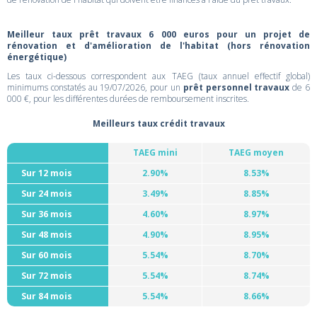
Meilleur taux prêt travaux 6 000 euros pour un projet de
rénovation et d'amélioration de l'habitat (hors rénovation
énergétique)
Les taux ci-dessous correspondent aux TAEG (taux annuel effectif global)
minimums constatés au 19/07/2026, pour un
prêt personnel travaux
de 6
000 €, pour les différentes durées de remboursement inscrites.
Meilleurs taux crédit travaux
TAEG mini
TAEG moyen
Sur 12 mois
2.90%
8.53%
Sur 24 mois
3.49%
8.85%
Sur 36 mois
4.60%
8.97%
Sur 48 mois
4.90%
8.95%
Sur 60 mois
5.54%
8.70%
Sur 72 mois
5.54%
8.74%
Sur 84 mois
5.54%
8.66%