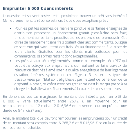
Emprunter 6 000 € sans intérêts
La question est souvent posée : est-il possible de trouver un prêt sans intérêts ?
Malheureusement, la réponse est non, à quelques exceptions près :
Pour les petites sommes, de manière ponctuelle certaines enseignes de
distribution proposent un financement gratuit (c'est-à-dire sans frais)
uniquement sur certains produits qu'elles ont envie de promouvoir. Ces
offres de financement sans frais coûtent cher aux commerçants, puisque
ce sont eux qui s'acquittent des frais liés au financement, à la place de
leurs clients. Gratuites pour les clients mais coûteuses pour les
commerçants, ces offres restent donc exceptionnelles.
Les prêts à taux zéro réglementés, comme par exemple l'éco-PTZ qui
peut être octroyé aux emprunteurs qui réalisent certains travaux de
rénovation destinés à améliorer la qualité énergétique de leur logement
(isolation, fenêtres, système de chauffage...). Seuls certains types de
travaux visés par l'Etat sont éligibles et permettent de bénéficier de ce
dispositif. A noter, ce crédit n'est pas gratuit car c'est l'Etat qui prend à sa
charge les frais liés à ces financements à la place des consommateurs.
En dehors de ces cas marginaux, le montant des intérêts pour un prêt de
6 000 € varie actuellement entre 268,2 € en moyenne pour un
remboursement sur 12 mois et 2 016,96 € en moyenne pour un prêt sur une
durée de 84 mois (7 ans).
Ainsi, le montant total que devront rembourser les emprunteurs pour un crédit
de ce montant sera compris entre 6 268,2 € et 8 016,96 € selon la durée de
remboursement choisie.