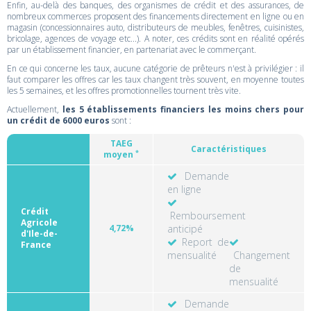
Enfin, au-delà des banques, des organismes de crédit et des assurances, de
nombreux commerces proposent des financements directement en ligne ou en
magasin (concessionnaires auto, distributeurs de meubles, fenêtres, cuisinistes,
bricolage, agences de voyage etc...). A noter, ces crédits sont en réalité opérés
par un établissement financier, en partenariat avec le commerçant.
En ce qui concerne les taux, aucune catégorie de prêteurs n'est à privilégier : il
faut comparer les offres car les taux changent très souvent, en moyenne toutes
les 5 semaines, et les offres promotionnelles tournent très vite.
Actuellement,
les 5 établissements financiers les moins chers pour
un crédit de 6000 euros
sont :
TAEG
Caractéristiques
*
moyen
Demande
en ligne
Crédit
Remboursement
Agricole
4,72%
anticipé
d'Ile-de-
Report de
France
mensualité
Changement
de
mensualité
Demande