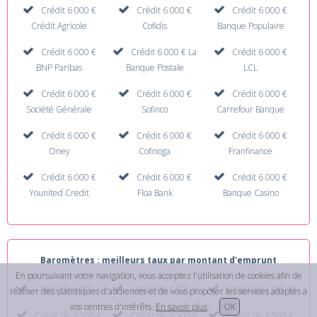
Crédit 6 000 €
Crédit 6 000 €
Crédit 6 000 €
Crédit Agricole
Cofidis
Banque Populaire
Crédit 6 000 €
Crédit 6 000 € La
Crédit 6 000 €
BNP Paribas
Banque Postale
LCL
Crédit 6 000 €
Crédit 6 000 €
Crédit 6 000 €
Société Générale
Sofinco
Carrefour Banque
Crédit 6 000 €
Crédit 6 000 €
Crédit 6 000 €
Oney
Cofinoga
Franfinance
Crédit 6 000 €
Crédit 6 000 €
Crédit 6 000 €
Younited Credit
Floa Bank
Banque Casino
Baromètres : meilleurs taux par montant d'emprunt
En poursuivant votre navigation, vous acceptez l'utilisation de cookies afin de
Crédit de 1 000 €
Crédit de 1 500 €
Crédit de 2 000 €
réaliser des statistiques d'audiences et de vous proposer les services adaptés à
vos centres d'intérêts.
En savoir plus
.
OK
Crédit de 2 500 €
Crédit de 3 000 €
Crédit de 3 500 €