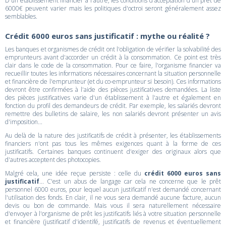
D'un établissement financier à l'autre, les conditions d'acceptation d'un prêt de
6000€ peuvent varier mais les politiques d'octroi seront généralement assez
semblables.
Crédit 6000 euros sans justificatif : mythe ou réalité ?
Les banques et organismes de crédit ont l'obligation de vérifier la solvabilité des
emprunteurs avant d'accorder un crédit à la consommation. Ce point est très
clair dans le code de la consommation. Pour ce faire, l'organisme financier va
recueillir toutes les informations nécessaires concernant la situation personnelle
et financière de l'emprunteur (et du co-emprunteur si besoin). Ces informations
devront être confirmées à l'aide des pièces justificatives demandées. La liste
des pièces justificatives varie d'un établissement à l'autre et également en
fonction du profil des demandeurs de crédit. Par exemple, les salariés devront
remettre des bulletins de salaire, les non salariés devront présenter un avis
d'imposition...
Au delà de la nature des justificatifs de crédit à présenter, les établissements
financiers n'ont pas tous les mêmes exigences quant à la forme de ces
justificatifs. Certaines banques continuent d'exiger des originaux alors que
d'autres acceptent des photocopies.
Malgré cela, une idée reçue persiste : celle du
crédit 6000 euros sans
justificatif
... C'est un abus de langage car cela ne concerne que le prêt
personnel 6000 euros, pour lequel aucun justificatif n'est demandé concernant
l'utilisation des fonds. En clair, il ne vous sera demandé aucune facture, aucun
devis ou bon de commande. Mais vous il sera naturellement nécessaire
d'envoyer à l'organisme de prêt les justificatifs liés à votre situation personnelle
et financière (justificatif d'identifé, justificatifs de revenus et éventuellement