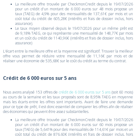
La meilleure offre trouvée par CheckmonCredit depuis le 19/07/2026
pour un crédit d'un montant de 6 000 euros sur 48 mois propose un
taux (TAEG) de 4,9% pour des mensualités de 137,61€ par mois et un
coût total du crédit de 605,28€ (intérêts et frais de dossier inclus, hors
assurance).
Le taux moyen observé depuis le 19/07/2026 pour un même prêt est
de 9,18% TAEG, ce qui représente une mensualité de 148,77€ par mois
et un coût du crédit de 1140,96€ (intérêts et frais de dossier inclus, hors
assurance)
L'écart entre la meilleure offre et la moyenne est significatif. Trouver la meilleur
offre vous permet de réduire votre mensualité de 11,16€ par mois et de
réaliser une économie de 535,68€ sur le coût du crédit au terme du contrat.
Crédit de 6 000 euros sur 5 ans
Nous avons analysé 153 offres de
crédit de 6 000 euros sur 5 ans
(soit 60 mois)
au cours de la semaine et les taux proposés sont de 8,95% TAEG en moyenne
mais les écarts entre les offres sont importants. Avant de faire une demande
pour ce type de prêt, il est donc essentiel de comparer les offres afin de réaliser
des économies qui peuvent être assez substantielles.
La meilleure offre trouvée par CheckmonCredit depuis le 19/07/2026
pour un crédit d'un montant de 6 000 euros sur 60 mois propose un
taux (TAEG) de 5,641% pour des mensualités de 114,61€ par mois et un
coût total du crédit de 876,60€ (intérêts et frais de dossier inclus, hors