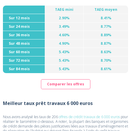
TAEG mini
TAEG moyen
Sur 12 mois
2.90%
8.41%
Sur 24 mois
3.49%
8.77%
Sur 36 mois
4.60%
8.89%
Sur 48 mois
4.90%
8.87%
Sur 60 mois
5.43%
8.63%
Sur 72 mois
5.43%
8.70%
Sur 84 mois
5.43%
8.61%
Comparer les offres
Meilleur taux prêt travaux 6 000 euros
Nous avons analysé les taux de 206
offres de crédit travaux de 6 000 euros
pour
réaliser le baromètre ci-dessous. A noter, la plupart des banques et organismes
de crédit demande des pièces justificatives liées aux travaux d'aménagement et
de rénovation de l'habitat qui doivent être financés à l'aide du prêt travaux.