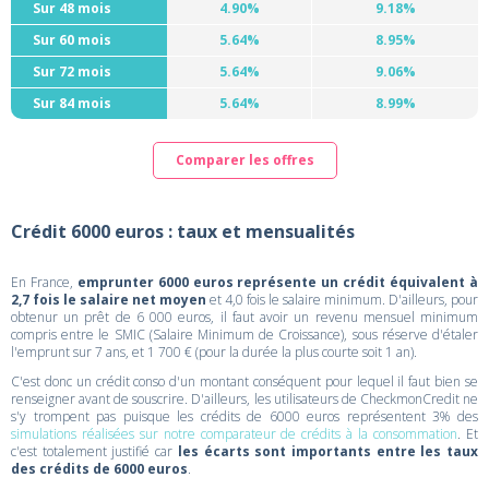
Sur 48 mois
4.90%
9.18%
Sur 60 mois
5.64%
8.95%
Sur 72 mois
5.64%
9.06%
Sur 84 mois
5.64%
8.99%
Comparer les offres
Crédit 6000 euros : taux et mensualités
En France,
emprunter 6000 euros représente un crédit équivalent à
2,7 fois le salaire net moyen
et 4,0 fois le salaire minimum. D'ailleurs, pour
obtenur un prêt de 6 000 euros, il faut avoir un revenu mensuel minimum
compris entre le SMIC (Salaire Minimum de Croissance), sous réserve d'étaler
l'emprunt sur 7 ans, et 1 700 € (pour la durée la plus courte soit 1 an).
C'est donc un crédit conso d'un montant conséquent pour lequel il faut bien se
renseigner avant de souscrire. D'ailleurs, les utilisateurs de CheckmonCredit ne
s'y trompent pas puisque les crédits de 6000 euros représentent 3% des
simulations réalisées sur notre comparateur de crédits à la consommation
. Et
c'est totalement justifié car
les écarts sont importants entre les taux
des crédits de 6000 euros
.