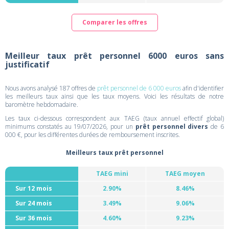
Comparer les offres
Meilleur taux prêt personnel 6000 euros sans
justificatif
Nous avons analysé 187 offres de
prêt personnel de 6 000 euros
afin d'identifier
les meilleurs taux ainsi que les taux moyens. Voici les résultats de notre
baromètre hebdomadaire.
Les taux ci-dessous correspondent aux TAEG (taux annuel effectif global)
minimums constatés au 19/07/2026, pour un
prêt personnel divers
de 6
000 €, pour les différentes durées de remboursement inscrites.
Meilleurs taux prêt personnel
TAEG mini
TAEG moyen
Sur 12 mois
2.90%
8.46%
Sur 24 mois
3.49%
9.06%
Sur 36 mois
4.60%
9.23%