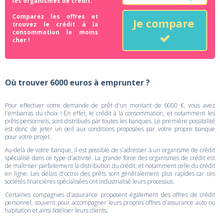
les organismes de crédit.
Comparez les offres et
Je compare
trouvez le crédit à la
consommation le moins
cher !
Où trouver 6000 euros à emprunter ?
Pour effectuer votre demande de prêt d'un montant de 6000 €, vous avez
l'embarras du choix ! En effet, le crédit à la consommation, et notamment les
prêts personnels, sont distribués par toutes les banques. Le première possibilité
est donc de jeter un oeil aux conditions proposées par votre propre banque
pour votre projet.
Au-delà de votre banque, il est possible de s'adresser à un organisme de crédit
spécialisé dans ce type d'activité. La grande force des organismes de crédit est
de maîtriser parfaitement la distribution du crédit, et notamment celle du crédit
en ligne. Les délais d'octroi des prêts sont généralement plus rapides car ces
sociétés financières spécialisées ont industrialisé leurs processus.
Certaines compagnies d'assurance proposent également des offres de crédit
personnel, souvent pour accompagner leurs propres offres d'assurance auto ou
habitation et ainsi fidéliser leurs clients.