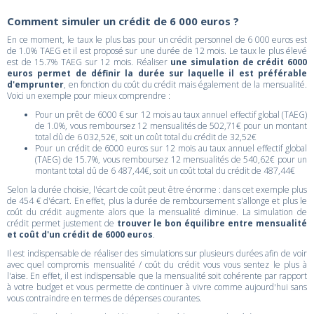
Comment simuler un crédit de 6 000 euros ?
En ce moment, le taux le plus bas pour un crédit personnel de 6 000 euros est
de 1.0% TAEG et il est proposé sur une durée de 12 mois. Le taux le plus élevé
est de 15.7% TAEG sur 12 mois. Réaliser
une simulation de crédit 6000
euros permet de définir la durée sur laquelle il est préférable
d'emprunter
, en fonction du coût du crédit mais également de la mensualité.
Voici un exemple pour mieux comprendre :
Pour un prêt de 6000 € sur 12 mois au taux annuel effectif global (TAEG)
de 1.0%, vous remboursez 12 mensualités de 502,71€ pour un montant
total dû de 6 032,52€, soit un coût total du crédit de 32,52€
Pour un crédit de 6000 euros sur 12 mois au taux annuel effectif global
(TAEG) de 15.7%, vous remboursez 12 mensualités de 540,62€ pour un
montant total dû de 6 487,44€, soit un coût total du crédit de 487,44€
Selon la durée choisie, l'écart de coût peut être énorme : dans cet exemple plus
de 454 € d'écart. En effet, plus la durée de remboursement s'allonge et plus le
coût du crédit augmente alors que la mensualité diminue. La simulation de
crédit permet justement de
trouver le bon équilibre entre mensualité
et coût d'un crédit de 6000 euros
.
Il est indispensable de réaliser des simulations sur plusieurs durées afin de voir
avec quel compromis mensualité / coût du crédit vous vous sentez le plus à
l'aise. En effet, il est indispensable que la mensualité soit cohérente par rapport
à votre budget et vous permette de continuer à vivre comme aujourd'hui sans
vous contraindre en termes de dépenses courantes.