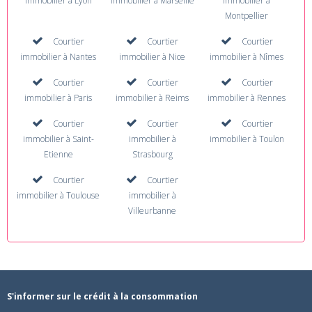
immobilier à Lyon
immobilier à Marseille
immobilier à
Montpellier
Courtier
Courtier
Courtier
immobilier à Nantes
immobilier à Nice
immobilier à Nîmes
Courtier
Courtier
Courtier
immobilier à Paris
immobilier à Reims
immobilier à Rennes
Courtier
Courtier
Courtier
immobilier à Saint-
immobilier à
immobilier à Toulon
Etienne
Strasbourg
Courtier
Courtier
immobilier à Toulouse
immobilier à
Villeurbanne
S'informer sur le crédit à la consommation