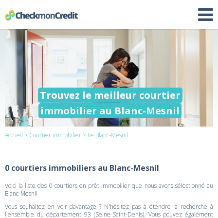
Trouvez le meilleur courtier
immobilier au Blanc-Mesnil
Accueil
>
Courtier immobilier
> Le Blanc-Mesnil
0 courtiers immobiliers au Blanc-Mesnil
Voici la liste des 0 courtiers en prêt immobilier que nous avons sélectionné au
Blanc-Mesnil
Vous souhaitez en voir davantage ? N'hésitez pas à étendre la recherche à
l'ensemble du département 93 (Seine-Saint-Denis). Vous pouvez également