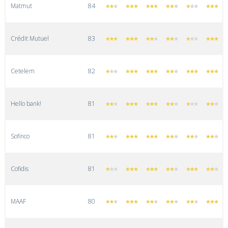
Matmut
84
Crédit Mutuel
83
Cetelem
82
Hello bank!
81
Sofinco
81
Cofidis
81
MAAF
80