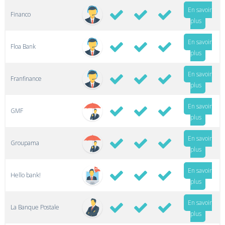
En savoir
Financo
plus
En savoir
Floa Bank
plus
En savoir
Franfinance
plus
En savoir
GMF
plus
En savoir
Groupama
plus
En savoir
Hello bank!
plus
En savoir
La Banque Postale
plus