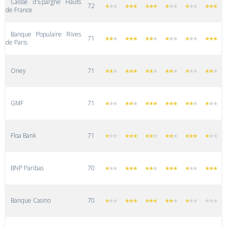
Caisse d'Epargne Hauts
72
de France
Banque Populaire Rives
71
de Paris
Oney
71
GMF
71
Floa Bank
71
BNP Paribas
70
Banque Casino
70