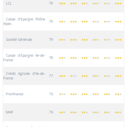
LCL
79
Caisse d'Epargne Rhône
79
Alpes
Société Générale
79
Caisse d'Epargne Ile-de-
78
France
Crédit Agricole d'Ile-de-
77
France
Franfinance
76
MAIF
76