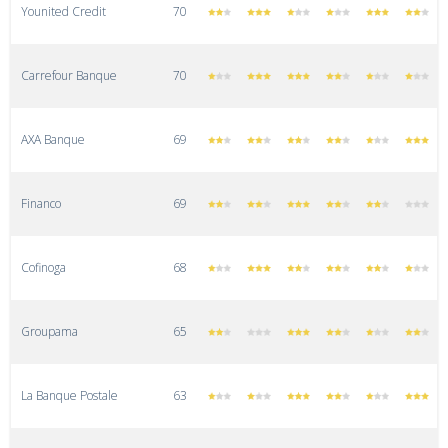
Younited Credit
70
Carrefour Banque
70
AXA Banque
69
Financo
69
Cofinoga
68
Groupama
65
La Banque Postale
63