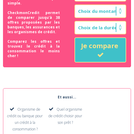
simple.
CheckmonCredit permet
de comparer jusqu'à 38
offres proposées par les
banques, les assurances et
les organismes de crédit.
Comparez les offres et
Je compare
trouvez le crédit à la
consommation le moins
cher !
Et aussi...
Organisme de
Quel organisme
crédit ou banque pour
de crédit choisir pour
un crédit à la
son prêt ?
consommation ?