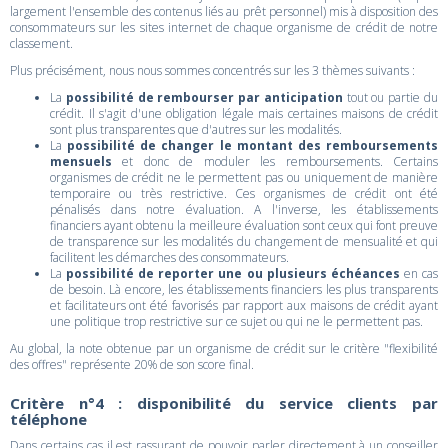
largement l'ensemble des contenus liés au prêt personnel) mis à disposition des
consommateurs sur les sites internet de chaque organisme de crédit de notre
classement.
Plus précisément, nous nous sommes concentrés sur les 3 thèmes suivants :
La
possibilité de rembourser par anticipation
tout ou partie du
crédit. Il s'agit d'une obligation légale mais certaines maisons de crédit
sont plus transparentes que d'autres sur les modalités.
La
possibilité de changer le montant des remboursements
mensuels
et donc de moduler les remboursements. Certains
organismes de crédit ne le permettent pas ou uniquement de manière
temporaire ou très restrictive. Ces organismes de crédit ont été
pénalisés dans notre évaluation. A l'inverse, les établissements
financiers ayant obtenu la meilleure évaluation sont ceux qui font preuve
de transparence sur les modalités du changement de mensualité et qui
facilitent les démarches des consommateurs.
La
possibilité de reporter une ou plusieurs échéances
en cas
de besoin. Là encore, les établissements financiers les plus transparents
et facilitateurs ont été favorisés par rapport aux maisons de crédit ayant
une politique trop restrictive sur ce sujet ou qui ne le permettent pas.
Au global, la note obtenue par un organisme de crédit sur le critère "flexibilité
des offres" représente 20% de son score final.
Critère n°4 : disponibilité du service clients par
téléphone
Dans certains cas il est rassurant de pouvoir parler directement à un conseiller