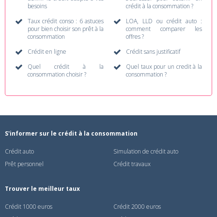
besoins
crédit à la consommation ?
Taux crédit conso : 6 astuces
LOA, LLD ou crédit auto :
pour bien choisir son prêt à la
comment comparer les
consommation
offres ?
Crédit en ligne
Crédit sans justificatif
Quel crédit à la
Quel taux pour un credit à la
consommation choisir ?
consommation ?
S'informer sur le crédit à la consommation
Crédit auto
Simulation de crédit auto
Prêt personnel
Crédit travaux
Trouver le meilleur taux
Crédit 1000 euros
Crédit 2000 euros