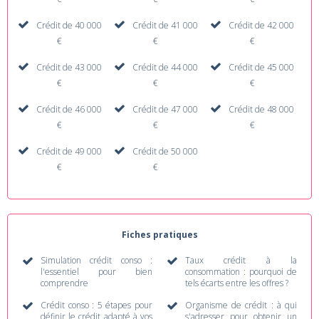
Crédit de 40 000
Crédit de 41 000
Crédit de 42 000
€
€
€
Crédit de 43 000
Crédit de 44 000
Crédit de 45 000
€
€
€
Crédit de 46 000
Crédit de 47 000
Crédit de 48 000
€
€
€
Crédit de 49 000
Crédit de 50 000
€
€
Fiches pratiques
Simulation crédit conso :
Taux crédit à la
l'essentiel pour bien
consommation : pourquoi de
comprendre
tels écarts entre les offres ?
Crédit conso : 5 étapes pour
Organisme de crédit : à qui
définir le crédit adapté à vos
s'adresser pour obtenir un