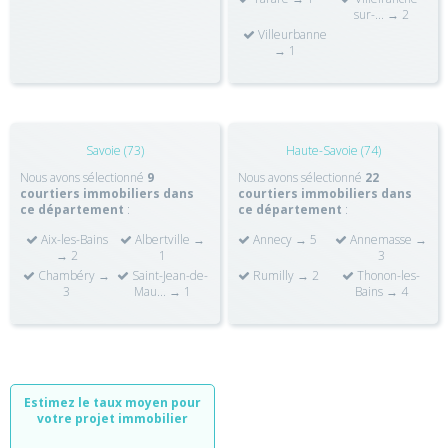
sur-... → 2
Villeurbanne
→ 1
Savoie (73)
Haute-Savoie (74)
Nous avons sélectionné
9
Nous avons sélectionné
22
courtiers immobiliers dans
courtiers immobiliers dans
ce département
:
ce département
:
Aix-les-Bains
Albertville →
Annecy → 5
Annemasse →
→ 2
1
3
Chambéry →
Saint-Jean-de-
Rumilly → 2
Thonon-les-
3
Mau... → 1
Bains → 4
Estimez le taux moyen pour
votre projet immobilier