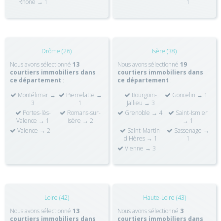
Rhône → 1
1
Drôme (26)
Isère (38)
Nous avons sélectionné
13
Nous avons sélectionné
19
courtiers immobiliers dans
courtiers immobiliers dans
ce département
:
ce département
:
Montélimar →
Pierrelatte →
Bourgoin-
Goncelin → 1
3
1
Jallieu → 3
Portes-lès-
Romans-sur-
Grenoble → 4
Saint-Ismier
Valence → 1
Isère → 2
→ 1
Valence → 2
Saint-Martin-
Sassenage →
d'Hères → 1
1
Vienne → 3
Loire (42)
Haute-Loire (43)
Nous avons sélectionné
13
Nous avons sélectionné
3
courtiers immobiliers dans
courtiers immobiliers dans