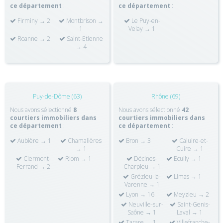
ce département
:
ce département
:
Firminy → 2
Montbrison →
Le Puy-en-
1
Velay → 1
Roanne → 2
Saint-Etienne
→ 4
Puy-de-Dôme (63)
Rhône (69)
Nous avons sélectionné
8
Nous avons sélectionné
42
courtiers immobiliers dans
courtiers immobiliers dans
ce département
:
ce département
:
Aubière → 1
Chamalières
Bron → 3
Caluire-et-
→ 1
Cuire → 1
Clermont-
Riom → 1
Décines-
Ecully → 1
Ferrand → 2
Charpieu → 1
Grézieu-la-
Limas → 1
Varenne → 1
Lyon → 16
Meyzieu → 2
Neuville-sur-
Saint-Genis-
Saône → 1
Laval → 1
Tarare → 1
Villefranche-