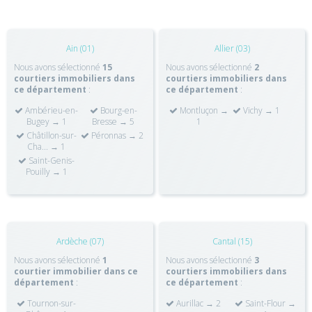
Ain (01)
Allier (03)
Nous avons sélectionné
15
Nous avons sélectionné
2
courtiers immobiliers dans
courtiers immobiliers dans
ce département
:
ce département
:
Ambérieu-en-
Bourg-en-
Montluçon →
Vichy → 1
Bugey → 1
Bresse → 5
1
Châtillon-sur-
Péronnas → 2
Cha... → 1
Saint-Genis-
Pouilly → 1
Ardèche (07)
Cantal (15)
Nous avons sélectionné
1
Nous avons sélectionné
3
courtier immobilier dans ce
courtiers immobiliers dans
département
:
ce département
:
Tournon-sur-
Aurillac → 2
Saint-Flour →