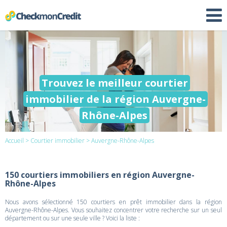
Trouvez le meilleur courtier
immobilier de la région Auvergne-
Rhône-Alpes
Accueil
>
Courtier immobilier
> Auvergne-Rhône-Alpes
150 courtiers immobiliers en région Auvergne-
Rhône-Alpes
Nous avons sélectionné 150 courtiers en prêt immobilier dans la région
Auvergne-Rhône-Alpes. Vous souhaitez concentrer votre recherche sur un seul
département ou sur une seule ville ? Voici la liste :