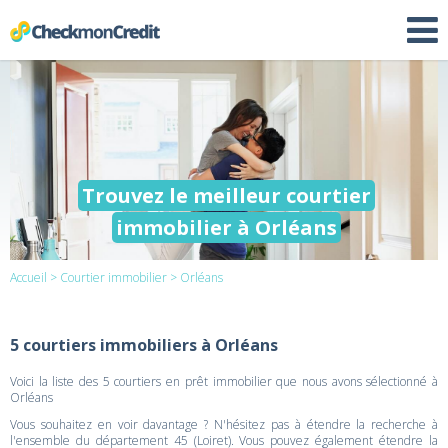
Trouvez le meilleur courtier
immobilier à Orléans
Accueil
>
Courtier immobilier
> Orléans
5 courtiers immobiliers à Orléans
Voici la liste des 5 courtiers en prêt immobilier que nous avons sélectionné à
Orléans
Vous souhaitez en voir davantage ? N'hésitez pas à étendre la recherche à
l'ensemble du département 45 (Loiret). Vous pouvez également étendre la