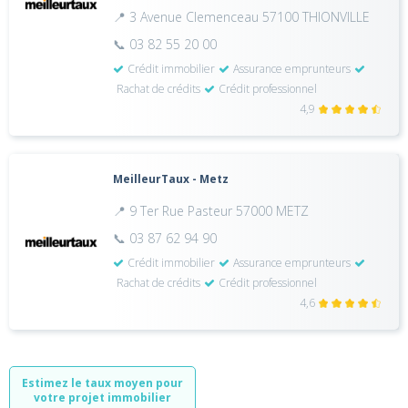
📍 3 Avenue Clemenceau 57100 THIONVILLE
📞 03 82 55 20 00
Crédit immobilier
Assurance emprunteurs
Rachat de crédits
Crédit professionnel
4,9
MeilleurTaux - Metz
📍 9 Ter Rue Pasteur 57000 METZ
📞 03 87 62 94 90
Crédit immobilier
Assurance emprunteurs
Rachat de crédits
Crédit professionnel
4,6
Estimez le taux moyen pour
votre projet immobilier