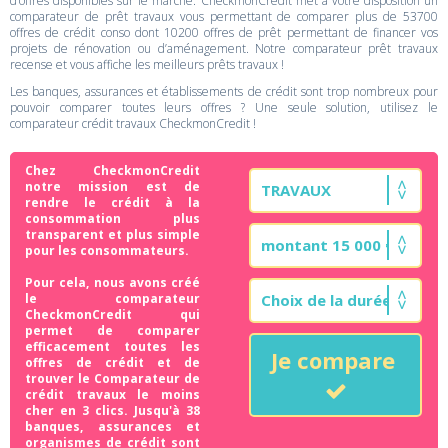
d’offres disponibles sur le marché. CheckmonCredit met à votre disposition un
comparateur de prêt travaux vous permettant de comparer plus de 53700
offres de crédit conso dont 10200 offres de prêt permettant de financer vos
projets de rénovation ou d’aménagement. Notre comparateur prêt travaux
recense et vous affiche les meilleurs prêts travaux !
Les banques, assurances et établissements de crédit sont trop nombreux pour
pouvoir comparer toutes leurs offres ? Une seule solution, utilisez le
comparateur crédit travaux CheckmonCredit !
Chez CheckmonCredit
notre mission est de
rendre le crédit à la
consommation plus
transparent et plus simple
pour les consommateurs.
Pour cela, nous avons créé
le comparateur
CheckmonCredit qui
permet de comparer
efficacement toutes les
Je compare
offres de crédit et de
trouver le Comparateur de
crédit travaux le moins
cher en 3 clics. Jusqu'à 38
banques, assurances et
organismes de crédit sont