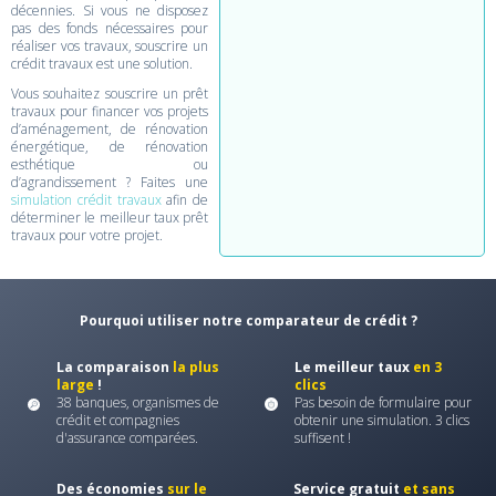
décennies. Si vous ne disposez
pas des fonds nécessaires pour
réaliser vos travaux, souscrire un
crédit travaux est une solution.
Vous souhaitez souscrire un prêt
travaux pour financer vos projets
d’aménagement, de rénovation
énergétique, de rénovation
esthétique ou
d’agrandissement ? Faites une
simulation crédit travaux
afin de
déterminer le meilleur taux prêt
travaux pour votre projet.
Pourquoi utiliser notre comparateur de crédit ?
La comparaison
la plus
Le meilleur taux
en 3
large
!
clics
38 banques, organismes de
Pas besoin de formulaire pour
crédit et compagnies
obtenir une simulation. 3 clics
d'assurance comparées.
suffisent !
Des économies
sur le
Service gratuit
et sans