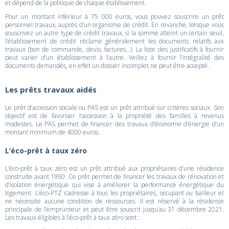
et dépend de la politique de chaque établissement.
Pour un montant inférieur à 75 000 euros, vous pouvez souscrire un prêt
personnel travaux, auprès d’un organisme de crédit. En revanche, lorsque vous
souscrivez un autre type de crédit travaux, si la somme atteint un certain seuil,
l’établissement de crédit réclame généralement les documents relatifs aux
travaux (bon de commande, devis, factures…). La liste des justificatifs à fournir
peut varier d’un établissement à l’autre. Veillez à fournir l’intégralité des
documents demandés, en effet un dossier incomplet ne peut être accepté.
Les prêts travaux aidés
Le prêt d’accession sociale ou PAS est un prêt attribué sur critères sociaux. Son
objectif est de favoriser l’accession à la propriété des familles à revenus
modestes. Le PAS permet de financer des travaux d’économie d’énergie d’un
montant minimum de 4000 euros.
L’éco-prêt à taux zéro
L’éco-prêt à taux zéro est un prêt attribué aux propriétaires d’une résidence
construite avant 1990. Ce prêt permet de financer les travaux de rénovation et
d’isolation énergétique qui vise à améliorer la performance énergétique du
logement. L’éco-PTZ s’adresse à tous les propriétaires, occupant ou bailleur et
ne nécessite aucune condition de ressources. Il est réservé à la résidence
principale de l’emprunteur et peut être souscrit jusqu’au 31 décembre 2021.
Les travaux éligibles à l’éco-prêt à taux zéro sont :