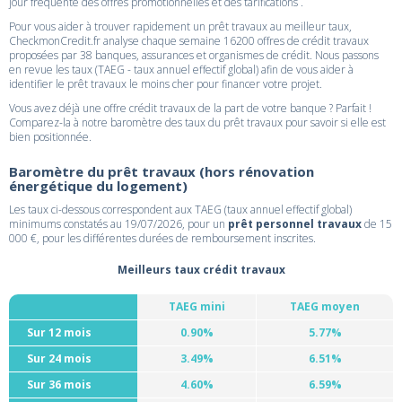
jour fréquente des offres promotionnelles et des tarifications .
Pour vous aider à trouver rapidement un prêt travaux au meilleur taux,
CheckmonCredit.fr analyse chaque semaine 16200 offres de crédit travaux
proposées par 38 banques, assurances et organismes de crédit. Nous passons
en revue les taux (TAEG - taux annuel effectif global) afin de vous aider à
identifier le prêt travaux le moins cher pour financer votre projet.
Vous avez déjà une offre crédit travaux de la part de votre banque ? Parfait !
Comparez-la à notre baromètre des taux du prêt travaux pour savoir si elle est
bien positionnée.
Baromètre du prêt travaux (hors rénovation
énergétique du logement)
Les taux ci-dessous correspondent aux TAEG (taux annuel effectif global)
minimums constatés au 19/07/2026, pour un
prêt personnel travaux
de 15
000 €, pour les différentes durées de remboursement inscrites.
Meilleurs taux crédit travaux
TAEG mini
TAEG moyen
Sur 12 mois
0.90%
5.77%
Sur 24 mois
3.49%
6.51%
Sur 36 mois
4.60%
6.59%