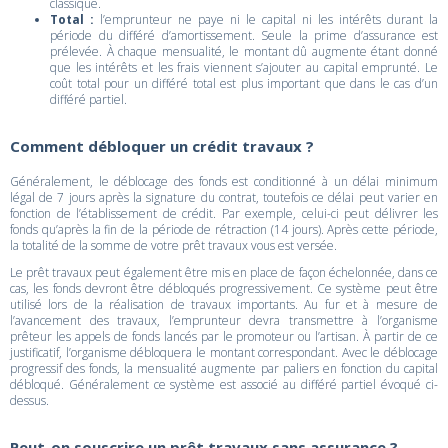
classique.
Total :
l’emprunteur ne paye ni le capital ni les intérêts durant la
période du différé d’amortissement. Seule la prime d’assurance est
prélevée. À chaque mensualité, le montant dû augmente étant donné
que les intérêts et les frais viennent s’ajouter au capital emprunté. Le
coût total pour un différé total est plus important que dans le cas d’un
différé partiel.
Comment débloquer un crédit travaux ?
Généralement, le déblocage des fonds est conditionné à un délai minimum
légal de 7 jours après la signature du contrat, toutefois ce délai peut varier en
fonction de l’établissement de crédit. Par exemple, celui-ci peut délivrer les
fonds qu’après la fin de la période de rétraction (14 jours). Après cette période,
la totalité de la somme de votre prêt travaux vous est versée.
Le prêt travaux peut également être mis en place de façon échelonnée, dans ce
cas, les fonds devront être débloqués progressivement. Ce système peut être
utilisé lors de la réalisation de travaux importants. Au fur et à mesure de
l’avancement des travaux, l’emprunteur devra transmettre à l’organisme
prêteur les appels de fonds lancés par le promoteur ou l’artisan. À partir de ce
justificatif, l’organisme débloquera le montant correspondant. Avec le déblocage
progressif des fonds, la mensualité augmente par paliers en fonction du capital
débloqué. Généralement ce système est associé au différé partiel évoqué ci-
dessus.
Peut-on souscrire un prêt travaux sans assurance ?