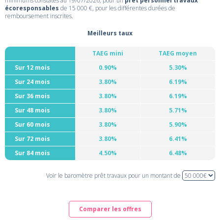
minimums constatés au 19/07/2026, pour un
prêt personnel travaux
écoresponsables
de 15 000 €, pour les différentes durées de
remboursement inscrites.
Meilleurs taux
TAEG mini
TAEG moyen
Sur 12 mois
0.90%
5.30%
Sur 24 mois
3.80%
6.19%
Sur 36 mois
3.80%
6.19%
Sur 48 mois
3.80%
5.71%
Sur 60 mois
3.80%
5.90%
Sur 72 mois
3.80%
6.41%
Sur 84 mois
4.50%
6.48%
Voir le baromètre prêt travaux pour un montant de
Comparer les offres