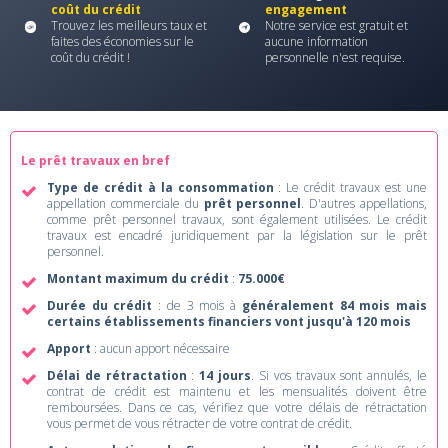
coût du crédit
engagement
Trouvez les meilleurs taux et
Notre service est gratuit et
faites des économies sur le
aucune information
coût du crédit !
personnelle n'est requise.
Le prêt travaux en bref
Type de crédit à la consommation
: Le crédit travaux est une
appellation commerciale du
prêt personnel
. D'autres appellations,
comme prêt personnel travaux, sont également utilisées. Le crédit
travaux est encadré juridiquement par la législation sur le prêt
personnel.
Montant maximum du crédit
:
75.000€
Durée du crédit
: de 3 mois à
généralement 84 mois mais
certains établissements financiers vont jusqu'à 120 mois
Apport
: aucun apport nécessaire
Délai de rétractation
:
14 jours
. Si vos travaux sont annulés, le
contrat de crédit est maintenu et les mensualités doivent être
remboursées. Dans ce cas, vérifiez que votre délais de rétractation
vous permet de vous rétracter de votre contrat de crédit.