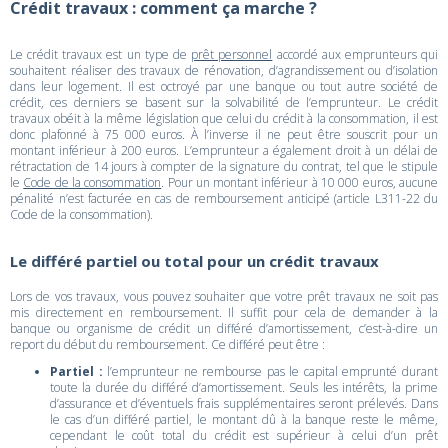
Crédit travaux : comment ça marche ?
Le crédit travaux est un type de
prêt personnel
accordé aux emprunteurs qui
souhaitent réaliser des travaux de rénovation, d’agrandissement ou d’isolation
dans leur logement. Il est octroyé par une banque ou tout autre société de
crédit, ces derniers se basent sur la solvabilité de l’emprunteur. Le crédit
travaux obéit à la même législation que celui du crédit à la consommation, il est
donc plafonné à 75 000 euros. À l’inverse il ne peut être souscrit pour un
montant inférieur à 200 euros. L’emprunteur a également droit à un délai de
rétractation de 14 jours à compter de la signature du contrat, tel que le stipule
le
Code de la consommation
. Pour un montant inférieur à 10 000 euros, aucune
pénalité n’est facturée en cas de remboursement anticipé (article L311-22 du
Code de la consommation).
Le différé partiel ou total pour un crédit travaux
Lors de vos travaux, vous pouvez souhaiter que votre prêt travaux ne soit pas
mis directement en remboursement. Il suffit pour cela de demander à la
banque ou organisme de crédit un différé d’amortissement, c’est-à-dire un
report du début du remboursement. Ce différé peut être :
Partiel :
l’emprunteur ne rembourse pas le capital emprunté durant
toute la durée du différé d’amortissement. Seuls les intérêts, la prime
d’assurance et d’éventuels frais supplémentaires seront prélevés. Dans
le cas d’un différé partiel, le montant dû à la banque reste le même,
cependant le coût total du crédit est supérieur à celui d’un prêt