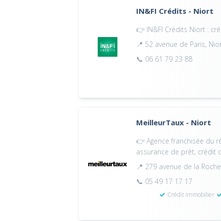
IN&FI Crédits - Niort
👉 IN&FI Crédits Niort : cr
📍 52 avenue de Paris, Nio
📞 06 61 79 23 88
MeilleurTaux - Niort
👉 Agence franchisée du ré
assurance de prêt, crédit
📍 279 avenue de la Roche
📞 05 49 17 17 17
Crédit immobilier