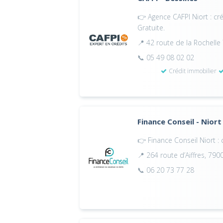
👉 Agence CAFPI Niort : cr
Gratuite.
📍 42 route de la Rochell
📞 05 49 08 02 02
Crédit immobilier
Finance Conseil - Niort
👉 Finance Conseil Niort : 
📍 264 route d’Aiffres, 790
📞 06 20 73 77 28