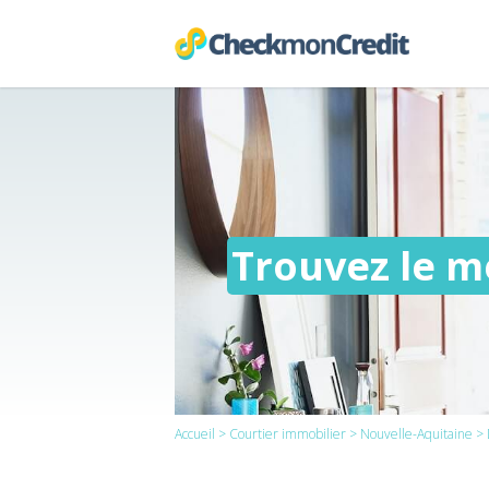
Trouvez le me
Accueil
>
Courtier immobilier
>
Nouvelle-Aquitaine
> 