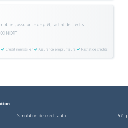
mmobilier, assurance de prêt, rachat de crédits
000 NIORT
Crédit immobilier
Assurance emprunteurs
Rachat de crédits
ation
Simulation de crédit auto
Prêt 