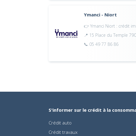
Ymanci - Niort
👉 Ymanci Niort : crédit i
📍 15 Place du Temple 79
📞 05 49 77 86 86
S'informer sur le crédit à la consomm
Crédit auto
Crédit travaux