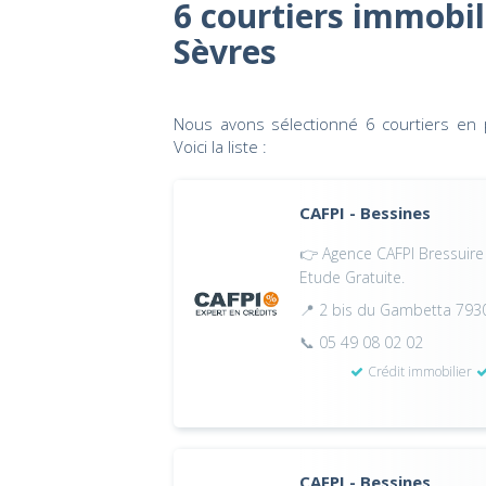
6 courtiers immobil
Sèvres
Nous avons sélectionné 6 courtiers en 
Voici la liste :
CAFPI - Bessines
👉 Agence CAFPI Bressuire 
Etude Gratuite.
📍 2 bis du Gambetta 793
📞 05 49 08 02 02
Crédit immobilier
CAFPI - Bessines