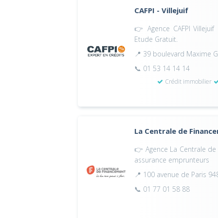
CAFPI - Villejuif
👉 Agence CAFPI Villejuif 
Etude Gratuit.
📍 39 boulevard Maxime Gor
📞 01 53 14 14 14
Crédit immobilier
La Centrale de Financem
👉 Agence La Centrale de F
assurance emprunteurs
📍 100 avenue de Paris 9480
📞 01 77 01 58 88