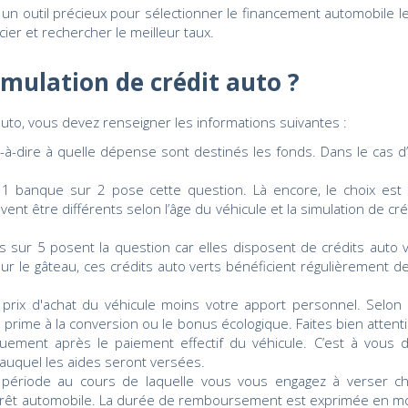
 un outil précieux pour sélectionner le financement automobile le
ier et rechercher le meilleur taux.
imulation de crédit auto ?
uto, vous devez renseigner les informations suivantes :
st-à-dire à quelle dépense sont destinés les fonds. Dans le cas d
 1 banque sur 2 pose cette question. Là encore, le choix est 
nt être différents selon l’âge du véhicule et la simulation de cré
s sur 5 posent la question car elles disposent de crédits auto
sur le gâteau, ces crédits auto verts bénéficient régulièrement d
du prix d'achat du véhicule moins votre apport personnel. Selo
a prime à la conversion ou le bonus écologique. Faites bien atten
ement après le paiement effectif du véhicule. C’est à vous 
uquel les aides seront versées.
 la période au cours de laquelle vous vous engagez à verser
rêt automobile. La durée de remboursement est exprimée en m