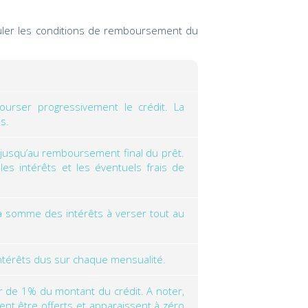
alculer les conditions de remboursement du
rser progressivement le crédit. La
s.
jusqu’au remboursement final du prêt.
s intérêts et les éventuels frais de
la somme des intérêts à verser tout au
 intérêts dus sur chaque mensualité.
r de 1% du montant du crédit. A noter,
ent être offerts et apparaissent à zéro