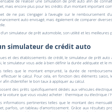
spensable de réaliser une simulation de prêt auto afin de connaî
jet, mais encore plus pour les crédits d’un montant important comm
et de ne pas s’engager à l’aveugle sur le remboursement d’un
financement auto envisagé, mais également de comparer diverses p
lle.
n simulateur de prêt automobile, son utilité et les meilleures 
n simulateur de crédit auto
ques et des établissements de crédit, le simulateur de prêt auto a
insi, le simulateur vous aide à bien définir la durée adéquate et
ées telles que le montant emprunté, la durée de remboursemen
 effectuer le calcul. Pour cela, en fonction des éléments saisis,
er afin d’identifier le bon taux à appliquer au calcul.
osent des prêts spécifiquement dédiés aux véhicules électrique
e la voiture que vous voulez acheter : thermique ou électrique / 
es informations pertinentes telles que le montant des mensualité
û et, parfois, un tableau d'amortissement. Grâce aux résultats pr