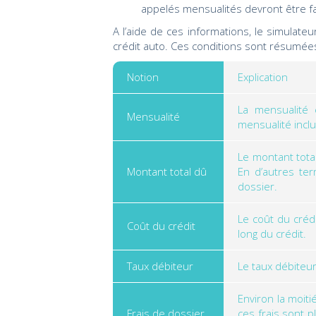
appelés mensualités devront être f
A l’aide de ces informations, le simulate
crédit auto. Ces conditions sont résumées d
Notion
Explication
La mensualité
Mensualité
mensualité inclu
Le montant tota
Montant total dû
En d’autres te
dossier.
Le coût du créd
Coût du crédit
long du crédit.
Taux débiteur
Le taux débiteur
Environ la moit
Frais de dossier
ces frais sont p