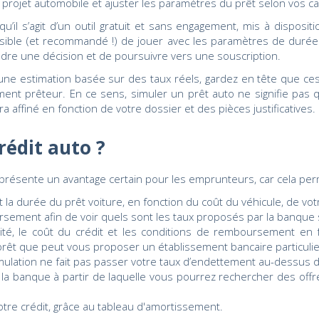
e projet automobile et ajuster les paramètres du prêt selon vos ca
qu’il s’agit d’un outil gratuit et sans engagement, mis à disposi
ossible (et recommandé !) de jouer avec les paramètres de durée
dre une décision et de poursuivre vers une souscription.
ne estimation basée sur des taux réels, gardez en tête que ces 
sement prêteur. En ce sens, simuler un prêt auto ne signifie pas
a affiné en fonction de votre dossier et des pièces justificatives.
rédit auto ?
eprésente un avantage certain pour les emprunteurs, car cela per
 la durée du prêt voiture, en fonction du coût du véhicule, de vo
sement afin de voir quels sont les taux proposés par la banque 
té, le coût du crédit et les conditions de remboursement en f
prêt que peut vous proposer un établissement bancaire particulie
imulation ne fait pas passer votre taux d’endettement au-dessus d
la banque à partir de laquelle vous pourrez rechercher des offre
otre crédit, grâce au tableau d'amortissement.