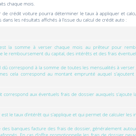
aits chaque mois.
ur de crédit voiture pourra déterminer le taux à appliquer et c
ans les résultats affichés à l’issue du calcul de crédit auto :
 est la somme à verser chaque mois au prêteur pour rembou
e le remboursement du capital, des intérêts et des frais éventuel
l dû correspond à la somme de toutes les mensualités à verser 
rmes cela correspond au montant emprunté auquel s’ajoutent le
it correspond aux éventuels frais de dossier auxquels s’ajoute 
 est le taux d’intérêt qui s’applique et qui permet de calculer les
ié des banques facture des frais de dossier, généralement autou
lafonnés. En cas d’offre promotionnelle les frais de dossier peuv