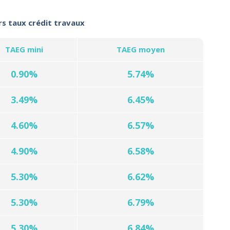
rs taux crédit travaux
TAEG mini
TAEG moyen
0.90%
5.74%
3.49%
6.45%
4.60%
6.57%
4.90%
6.58%
5.30%
6.62%
5.30%
6.79%
5.30%
6.84%