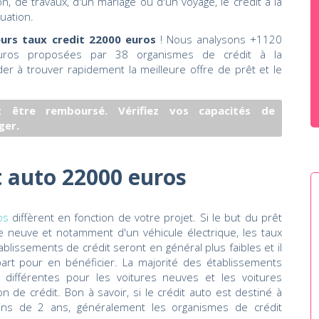
n, de travaux, d'un mariage ou d'un voyage, le crédit à la
uation.
urs taux credit 22000 euros
! Nous analysons +1120
uros proposées par 38 organismes de crédit à la
 à trouver rapidement la meilleure offre de prêt et le
 être remboursé. Vérifiez vos capacités de
ger.
t auto 22000 euros
ros
diffèrent en fonction de votre projet. Si le but du prêt
re neuve et notamment d'un véhicule électrique, les taux
blissements de crédit seront en général plus faibles et il
art pour en bénéficier. La majorité des établissements
 différentes pour les voitures neuves et les voitures
on de crédit. Bon à savoir, si le crédit auto est destiné à
oins de 2 ans, généralement les organismes de crédit