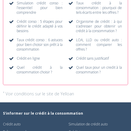
Simulation crédit conso :
Taux crédit à la
l'essentiel pour bien
consommation : pourquoi de
comprendre
tels écarts entre les offres ?
Crédit conso : 5 étapes pour
Organisme de crédit : à qui
définir le crédit adapté à vos
s'adresser pour obtenir un
besoins
crédit à la consommation ?
Taux crédit conso : 6 astuces
LOA, LLD ou crédit auto :
pour bien choisir son prêt à la
comment comparer les
consommation
offres ?
Crédit en ligne
Crédit sans justificatif
Quel crédit à la
Quel taux pour un credit à la
consommation choisir ?
consommation ?
*
Voir conditions sur
le site de Yelloan
S'informer sur le crédit à la consommation
Crédit auto
Simulation de crédit auto