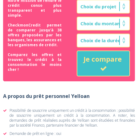
Notre mission de rendre le
crédit conso plus
transparent et plus
simple.
CheckmonCredit permet
de comparer jusqu'à 38
offres proposées par les
banques, les assurances et
les organismes de crédit.
Comparez les offres et
Je compare
trouvez le crédit à la
consommation le moins
cher !
A propos du prêt personnel Yelloan
Possibilité de souscrire uniquement un crédit à la consommation : possibilité
de souscrire uniquement un crédit à la consommation. A noter, les
demandes de prêt réalisées auprès de Yelloan sont étudiées et financées
par la société Financo, partenaire financier de Yelloan.
Demande de prêt en ligne : oui