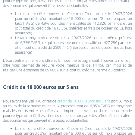
pour ce type de prêt, il est donc essentiel de comparer les offres afin de réaliser
des économies qui peuvent être assez substantielles.
La meilleure offre trouvée par CheckmonCredit depuis le 19/07/2026
pour un crédit d'un montant de 18 000 euros sur 48 mois propose un
taux (TAEG) de 4,9% pour des mensualités de 412,82€ par mois et un
coût total du crédit de 1815,36€ (intérêts et frais de dossier inclus, hors
assurance).
Le taux moyen observé depuis le 19/07/2026 pour un même prêt est
de 6,75% TAEG, ce qui représente une mensualité de 427,28€ par mois
et un coût du crédit de 2509,44€ (intérêts et frais de dossier inclus, hors
assurance)
L'écart entre la meilleure offre et la moyenne est significatif. Trouver la meilleur
offre vous permet de réduire votre mensualité de 14,46€ par mois et de
réaliser une économie de 694,08€ sur le coût du crédit au terme du contrat.
Crédit de 18 000 euros sur 5 ans
Nous avons analysé 170 offres de
crédit de 18 000 euros sur 5 ans
(soit 60 mois)
au cours de la semaine et les taux proposés sont de 6,85% TAEG en moyenne
mais les écarts entre les offres sont importants. Avant de faire une demande
pour ce type de prêt, il est donc essentiel de comparer les offres afin de réaliser
des économies qui peuvent être assez substantielles.
La meilleure offre trouvée par CheckmonCredit depuis le 19/07/2026
pour un crédit d'un montant de 18 000 euros sur 60 mois propose un