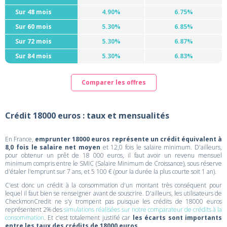
Sur 48 mois
4.90%
6.75%
Sur 60 mois
5.30%
6.85%
Sur 72 mois
5.30%
6.87%
Sur 84 mois
5.30%
6.83%
Comparer les offres
Crédit 18000 euros : taux et mensualités
En France,
emprunter 18000 euros représente un crédit équivalent à
8,0 fois le salaire net moyen
et 12,0 fois le salaire minimum. D'ailleurs,
pour obtenur un prêt de 18 000 euros, il faut avoir un revenu mensuel
minimum compris entre le SMIC (Salaire Minimum de Croissance), sous réserve
d'étaler l'emprunt sur 7 ans, et 5 100 € (pour la durée la plus courte soit 1 an).
C'est donc un crédit à la consommation d'un montant très conséquent pour
lequel il faut bien se renseigner avant de souscrire. D'ailleurs, les utilisateurs de
CheckmonCredit ne s'y trompent pas puisque les crédits de 18000 euros
représentent 2% des
simulations réalisées sur notre comparateur de crédits à la
consommation
. Et c'est totalement justifié car
les écarts sont importants
entre les taux des crédits de 18000 euros
.