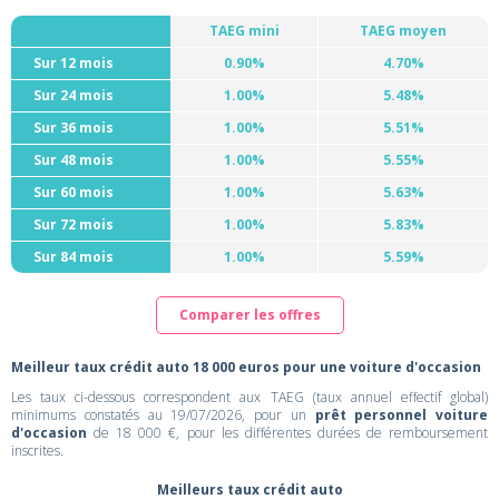
TAEG mini
TAEG moyen
Sur 12 mois
0.90%
4.70%
Sur 24 mois
1.00%
5.48%
Sur 36 mois
1.00%
5.51%
Sur 48 mois
1.00%
5.55%
Sur 60 mois
1.00%
5.63%
Sur 72 mois
1.00%
5.83%
Sur 84 mois
1.00%
5.59%
Comparer les offres
Meilleur taux crédit auto 18 000 euros pour une voiture d'occasion
Les taux ci-dessous correspondent aux TAEG (taux annuel effectif global)
minimums constatés au 19/07/2026, pour un
prêt personnel voiture
d'occasion
de 18 000 €, pour les différentes durées de remboursement
inscrites.
Meilleurs taux crédit auto