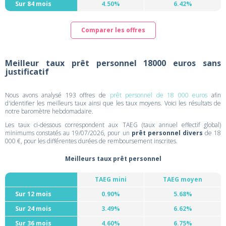
Sur 84 mois
4.50%
6.42%
Comparer les offres
Meilleur taux prêt personnel 18000 euros sans
justificatif
Nous avons analysé 193 offres de
prêt personnel de 18 000 euros
afin
d'identifier les meilleurs taux ainsi que les taux moyens. Voici les résultats de
notre baromètre hebdomadaire.
Les taux ci-dessous correspondent aux TAEG (taux annuel effectif global)
minimums constatés au 19/07/2026, pour un
prêt personnel divers
de 18
000 €, pour les différentes durées de remboursement inscrites.
Meilleurs taux prêt personnel
TAEG mini
TAEG moyen
Sur 12 mois
0.90%
5.68%
Sur 24 mois
3.49%
6.62%
Sur 36 mois
4.60%
6.75%