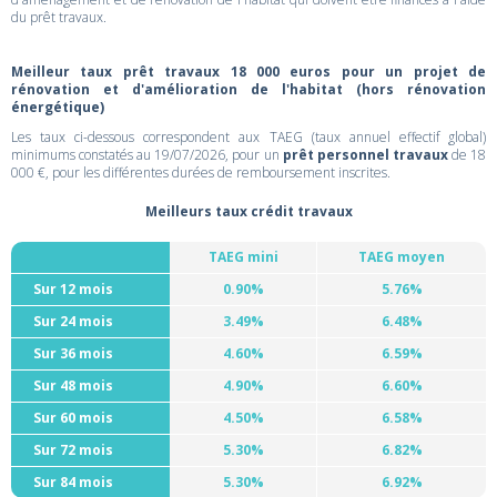
du prêt travaux.
Meilleur taux prêt travaux 18 000 euros pour un projet de
rénovation et d'amélioration de l'habitat (hors rénovation
énergétique)
Les taux ci-dessous correspondent aux TAEG (taux annuel effectif global)
minimums constatés au 19/07/2026, pour un
prêt personnel travaux
de 18
000 €, pour les différentes durées de remboursement inscrites.
Meilleurs taux crédit travaux
TAEG mini
TAEG moyen
Sur 12 mois
0.90%
5.76%
Sur 24 mois
3.49%
6.48%
Sur 36 mois
4.60%
6.59%
Sur 48 mois
4.90%
6.60%
Sur 60 mois
4.50%
6.58%
Sur 72 mois
5.30%
6.82%
Sur 84 mois
5.30%
6.92%