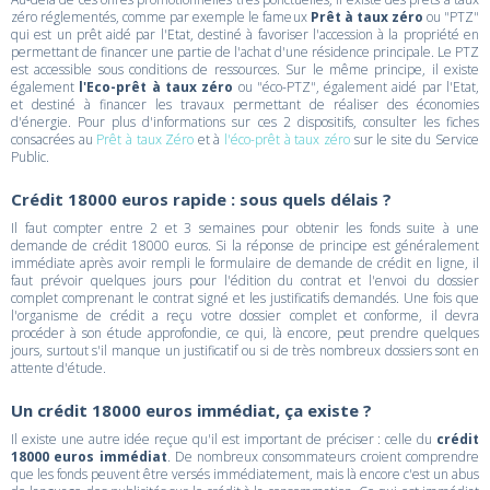
zéro réglementés, comme par exemple le fameux
Prêt à taux zéro
ou "PTZ"
qui est un prêt aidé par l'Etat, destiné à favoriser l'accession à la propriété en
permettant de financer une partie de l'achat d'une résidence principale. Le PTZ
est accessible sous conditions de ressources. Sur le même principe, il existe
également
l'Eco-prêt à taux zéro
ou "éco-PTZ", également aidé par l'Etat,
et destiné à financer les travaux permettant de réaliser des économies
d'énergie. Pour plus d'informations sur ces 2 dispositifs, consulter les fiches
consacrées au
Prêt à taux Zéro
et à
l'éco-prêt à taux zéro
sur le site du Service
Public.
Crédit 18000 euros rapide : sous quels délais ?
Il faut compter entre 2 et 3 semaines pour obtenir les fonds suite à une
demande de crédit 18000 euros. Si la réponse de principe est généralement
immédiate après avoir rempli le formulaire de demande de crédit en ligne, il
faut prévoir quelques jours pour l'édition du contrat et l'envoi du dossier
complet comprenant le contrat signé et les justificatifs demandés. Une fois que
l'organisme de crédit a reçu votre dossier complet et conforme, il devra
procéder à son étude approfondie, ce qui, là encore, peut prendre quelques
jours, surtout s'il manque un justificatif ou si de très nombreux dossiers sont en
attente d'étude.
Un crédit 18000 euros immédiat, ça existe ?
Il existe une autre idée reçue qu'il est important de préciser : celle du
crédit
18000 euros immédiat
. De nombreux consommateurs croient comprendre
que les fonds peuvent être versés immédiatement, mais là encore c'est un abus