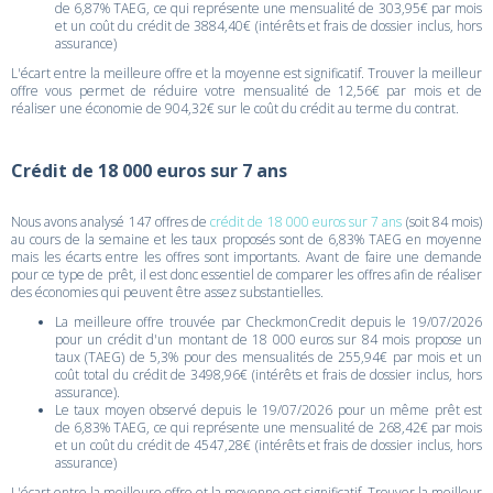
de 6,87% TAEG, ce qui représente une mensualité de 303,95€ par mois
et un coût du crédit de 3884,40€ (intérêts et frais de dossier inclus, hors
assurance)
L'écart entre la meilleure offre et la moyenne est significatif. Trouver la meilleur
offre vous permet de réduire votre mensualité de 12,56€ par mois et de
réaliser une économie de 904,32€ sur le coût du crédit au terme du contrat.
Crédit de 18 000 euros sur 7 ans
Nous avons analysé 147 offres de
crédit de 18 000 euros sur 7 ans
(soit 84 mois)
au cours de la semaine et les taux proposés sont de 6,83% TAEG en moyenne
mais les écarts entre les offres sont importants. Avant de faire une demande
pour ce type de prêt, il est donc essentiel de comparer les offres afin de réaliser
des économies qui peuvent être assez substantielles.
La meilleure offre trouvée par CheckmonCredit depuis le 19/07/2026
pour un crédit d'un montant de 18 000 euros sur 84 mois propose un
taux (TAEG) de 5,3% pour des mensualités de 255,94€ par mois et un
coût total du crédit de 3498,96€ (intérêts et frais de dossier inclus, hors
assurance).
Le taux moyen observé depuis le 19/07/2026 pour un même prêt est
de 6,83% TAEG, ce qui représente une mensualité de 268,42€ par mois
et un coût du crédit de 4547,28€ (intérêts et frais de dossier inclus, hors
assurance)
L'écart entre la meilleure offre et la moyenne est significatif. Trouver la meilleur