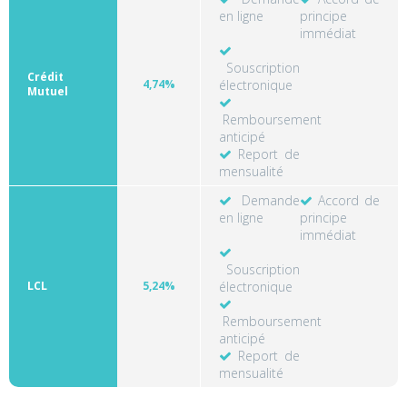
en ligne
principe
immédiat
Souscription
Crédit
4,74%
électronique
Mutuel
Remboursement
anticipé
Report de
mensualité
Demande
Accord de
en ligne
principe
immédiat
Souscription
LCL
5,24%
électronique
Remboursement
anticipé
Report de
mensualité