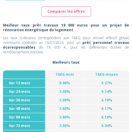
Comparer les offres
Meilleur taux prêt travaux 18 000 euros pour un projet de
rénovation énergétique du logement.
Les taux ci-dessous correspondent aux TAEG (taux annuel effectif global)
minimums constatés au 19/07/2026, pour un
prêt personnel travaux
écoresponsables
de 18 000 €, pour les différentes durées de
remboursement inscrites.
Meilleurs taux
TAEG mini
TAEG moyen
Sur 12 mois
0.90%
5.27%
Sur 24 mois
3.80%
6.14%
Sur 36 mois
3.80%
6.19%
Sur 48 mois
3.80%
6.17%
Sur 60 mois
3.80%
6.19%
Sur 72 mois
3.80%
6.34%