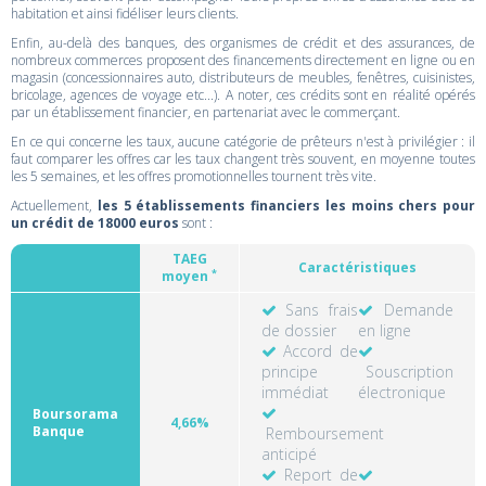
habitation et ainsi fidéliser leurs clients.
Enfin, au-delà des banques, des organismes de crédit et des assurances, de
nombreux commerces proposent des financements directement en ligne ou en
magasin (concessionnaires auto, distributeurs de meubles, fenêtres, cuisinistes,
bricolage, agences de voyage etc...). A noter, ces crédits sont en réalité opérés
par un établissement financier, en partenariat avec le commerçant.
En ce qui concerne les taux, aucune catégorie de prêteurs n'est à privilégier : il
faut comparer les offres car les taux changent très souvent, en moyenne toutes
les 5 semaines, et les offres promotionnelles tournent très vite.
Actuellement,
les 5 établissements financiers les moins chers pour
un crédit de 18000 euros
sont :
TAEG
Caractéristiques
*
moyen
Sans frais
Demande
de dossier
en ligne
Accord de
principe
Souscription
immédiat
électronique
Boursorama
4,66%
Banque
Remboursement
anticipé
Report de