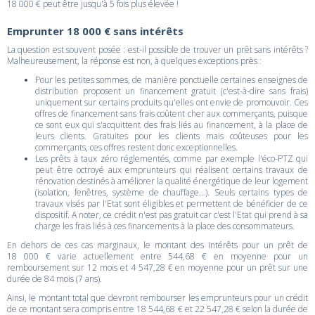
18 000 € peut être jusqu'à 5 fois plus élevée !
Emprunter 18 000 € sans intérêts
La question est souvent posée : est-il possible de trouver un prêt sans intérêts ?
Malheureusement, la réponse est non, à quelques exceptions près :
Pour les petites sommes, de manière ponctuelle certaines enseignes de
distribution proposent un financement gratuit (c'est-à-dire sans frais)
uniquement sur certains produits qu'elles ont envie de promouvoir. Ces
offres de financement sans frais coûtent cher aux commerçants, puisque
ce sont eux qui s'acquittent des frais liés au financement, à la place de
leurs clients. Gratuites pour les clients mais coûteuses pour les
commerçants, ces offres restent donc exceptionnelles.
Les prêts à taux zéro réglementés, comme par exemple l'éco-PTZ qui
peut être octroyé aux emprunteurs qui réalisent certains travaux de
rénovation destinés à améliorer la qualité énergétique de leur logement
(isolation, fenêtres, système de chauffage...). Seuls certains types de
travaux visés par l'Etat sont éligibles et permettent de bénéficier de ce
dispositif. A noter, ce crédit n'est pas gratuit car c'est l'Etat qui prend à sa
charge les frais liés à ces financements à la place des consommateurs.
En dehors de ces cas marginaux, le montant des intérêts pour un prêt de
18 000 € varie actuellement entre 544,68 € en moyenne pour un
remboursement sur 12 mois et 4 547,28 € en moyenne pour un prêt sur une
durée de 84 mois (7 ans).
Ainsi, le montant total que devront rembourser les emprunteurs pour un crédit
de ce montant sera compris entre 18 544,68 € et 22 547,28 € selon la durée de