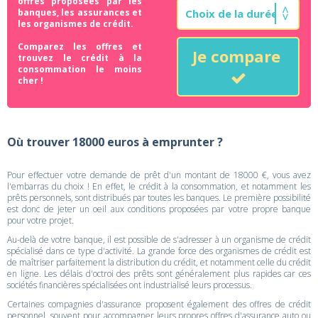
offres proposées par les
banques, les assurances et
les organismes de crédit.
Comparez les offres et
Je compare
trouvez le crédit à la
consommation le moins
cher !
Où trouver 18000 euros à emprunter ?
Pour effectuer votre demande de prêt d'un montant de 18000 €, vous avez
l'embarras du choix ! En effet, le crédit à la consommation, et notamment les
prêts personnels, sont distribués par toutes les banques. Le première possibilité
est donc de jeter un oeil aux conditions proposées par votre propre banque
pour votre projet.
Au-delà de votre banque, il est possible de s'adresser à un organisme de crédit
spécialisé dans ce type d'activité. La grande force des organismes de crédit est
de maîtriser parfaitement la distribution du crédit, et notamment celle du crédit
en ligne. Les délais d'octroi des prêts sont généralement plus rapides car ces
sociétés financières spécialisées ont industrialisé leurs processus.
Certaines compagnies d'assurance proposent également des offres de crédit
personnel, souvent pour accompagner leurs propres offres d'assurance auto ou