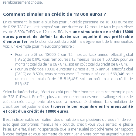
remboursement choisie.
Comment simuler un crédit de 18 000 euros ?
En ce moment, le taux le plus bas pour un crédit personnel de 18 000 euros est
de 0.9% TAEG et il est proposé sur une durée de 12 mois. Le taux le plus élevé
est de 8.59% TAEG sur 12 mois. Réaliser
une simulation de crédit 18000
euros permet de définir la durée sur laquelle il est préférable
d'emprunter
, en fonction du coût du crédit mais également de la mensualité.
Voici un exemple pour mieux comprendre :
Pour un prêt de 18000 € sur 12 mois au taux annuel effectif global
(TAEG) de 0.9%, vous remboursez 12 mensualités de 1 507,32€ pour un
montant total dû de 18 087,84€, soit un coût total du crédit de 87,84€
Pour un crédit de 18000 euros sur 12 mois au taux annuel effectif global
(TAEG) de 8.59%, vous remboursez 12 mensualités de 1 568,04€ pour
un montant total dû de 18 816,48€, soit un coût total du crédit de
816,48€
Selon la durée choisie, l'écart de coût peut être énorme : dans cet exemple plus
de 728 € d'écart. En effet, plus la durée de remboursement s'allonge et plus le
coût du crédit augmente alors que la mensualité diminue. La simulation de
crédit permet justement de
trouver le bon équilibre entre mensualité
et coût d'un crédit de 18000 euros
.
Il est indispensable de réaliser des simulations sur plusieurs durées afin de voir
avec quel compromis mensualité / coût du crédit vous vous sentez le plus à
l'aise. En effet, il est indispensable que la mensualité soit cohérente par rapport
à votre budget et vous permette de continuer à vivre comme aujourd'hui sans