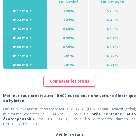
TAEG mini
TAEG moyen
Sur 12 mois
0.90%
5.69%
Sur 24 mois
3.49%
6.45%
Sur 36 mois
4.60%
6.56%
Sur 48 mois
4.90%
6.54%
Sur 60 mois
4.50%
6.54%
Sur 72 mois
5.01%
6.77%
Sur 84 mois
5.01%
6.71%
Comparer les offres
Meilleur taux crédit auto 18 000 euros pour une voiture électrique
ou hybride.
Les taux ci-dessous correspondent aux TAEG (taux annuel effectif global)
minimums constatés au 19/07/2026, pour un
prêt personnel auto
écoresponsable
de 18 000 €, pour les différentes durées de
remboursement inscrites.
Meilleurs taux