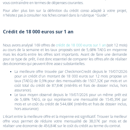
vous contraindre en termes de dépenses courantes.
Pour aller plus loin sur la définition du crédit conso adapté à votre projet,
n'hésitez pas à consulter nos fiches conseil dans la rubrique "Guide".
Crédit de 18 000 euros sur 1 an
Nous avons analysé 169 offres de
crédit de 18 000 euros sur 1 an
(soit 12 mois)
au cours de la semaine et les taux proposés sont de 5,68% TAEG en moyenne
mais les écarts entre les offres sont importants. Avant de faire une demande
pour ce type de prêt, il est donc essentiel de comparer les offres afin de réaliser
des économies qui peuvent être assez substantielles.
La meilleure offre trouvée par CheckmonCredit depuis le 19/07/2026
pour un crédit d'un montant de 18 000 euros sur 12 mois propose un
taux (TAEG) de 0,9% pour des mensualités de 1507,32€ par mois et un
coût total du crédit de 87,84€ (intérêts et frais de dossier inclus, hors
assurance).
Le taux moyen observé depuis le 19/07/2026 pour un même prêt est
de 5,68% TAEG, ce qui représente une mensualité de 1545,39€ par
mois et un coût du crédit de 544,68€ (intérêts et frais de dossier inclus,
hors assurance)
L'écart entre la meilleure offre et la moyenne est significatif. Trouver la meilleur
offre vous permet de réduire votre mensualité de 38,07€ par mois et de
réaliser une économie de 456,84€ sur le coût du crédit au terme du contrat.