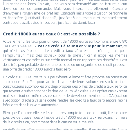
l'utilisation des fonds. En clair, il ne vous sera demandé aucune facture, aucun
devis ou bon de commande. Mais vous il sera naturellement nécessaire
d'envoyer à l'organisme de prêt les justificatifs liés à votre situation personnelle
et financière (justificatif d'identifé, justificatifs de revenus et éventuellement
contrat de travail, avis d'imposition, justificatif de domicile...).
Credit 18000 euros taux 0 : est-ce possible ?
Actuellement, les taux pour un crédit de 18000 euros sont compris entre 0.9%
TAEG et 8.59% TAEG.
Pas de crédit à taux 0 en vue pour le moment
, ce
qui n'est pas étonnant... Le crédit à taux zéro est un crédit gratuit pour
l'emprunteur mais très coûteux pour le prêteur car il exige les mêmes
vérifications et contrôles qu'un crédit normal et ne rapporte pas d'intérêts. Il est
donc très peu probable de voir une banque ou un organisme de crédit proposer
une offre de crédit 18000 euros à taux zéro.
Un crédit 18000 euros taux 0 peut éventuellement être proposé en concession
automobile. En effet, pour faciliter la vente de leurs voitures en stock, certains
constructeurs automobiles ont déjà proposé des offres de crédit à taux zéro, ce
qui revient à subventionner l'achat de leurs véhicules. Ces opérations existent
mais sont tout de même assez rares et le développement de la LOA (location
avec option d'achat) va sans doute rendre les crédits à taux zéro encore moins
fréquents dans l'univers automobile.
Bien que là encore elles se fassent rares compte tenu de leur coût, il est encore
possible de trouver des offres de crédit 18000 euros à taux zéro dans l'univers
de la distribution, notamment dans la cuisine ou le meuble.
Au-delà de ces offres promotionnelles très ponctuelles, il existe des prêts à taux