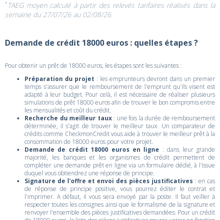
*
TAEG moyen calculé à partir des relevés tarifaires réalisés dans la
semaine du 27/07/26 au 02/08/26.
Demande de crédit 18000 euros : quelles étapes ?
Pour obtenir un prêt de 18000 euros, les étapes sont les suivantes :
Préparation du projet
: les emprunteurs devront dans un premier
temps s'assurer que le remboursement de l'emprunt qu'ils visent est
adapté à leur budget. Pour celà, il est nécessaire de réaliser plusieurs
simulations de prêt 18000 euros afin de trouver le bon compromis entre
les mensualités et coût du crédit.
Recherche du meilleur taux
: une fois la durée de remboursement
déterminée, il s'agit de trouver le meilleur taux. Un comparateur de
crédits comme CheckmonCredit vous aide à trouver le meilleur prêt à la
consommation de 18000 euros pour votre projet.
Demande de crédit 18000 euros en ligne
: dans leur grande
majorité, les banques et les organismes de crédit permettent de
compléter une demande prêt en ligne via un formulaire dédié, à l'issue
duquel vous obtiendrez une réponse de principe.
Signature de l'offre et envoi des pièces justificatives
: en cas
de réponse de principe positive, vous pourrez éditer le contrat et
l'imprimer. A défaut, il vous sera envoyé par la poste. Il faut veiller à
respecter toutes les consignes ainsi que le formalisme de la signature et
renvoyer l'ensemble des pièces justificatives demandées. Pour un crédit