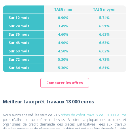
TAEG mini
TAEG moyen
Sur 12 mois
0.90%
5.74%
Sur 24 mois
3.49%
6.51%
Sur 36 mois
4.60%
6.62%
Sur 48 mois
4.90%
6.63%
Sur 60 mois
4.50%
6.62%
Sur 72 mois
5.30%
6.73%
Sur 84 mois
5.30%
6.81%
Comparer les offres
Meilleur taux prêt travaux 18 000 euros
Nous avons analysé les taux de 216
offres de crédit travaux de 18 000 euros
pour réaliser le baromètre ci-dessous. A noter, la plupart des banques et
organismes de crédit demande des pièces justificatives liées aux travaux
d'aménagement et de rénovation de l'habitat qui doivent être financés à l'aide