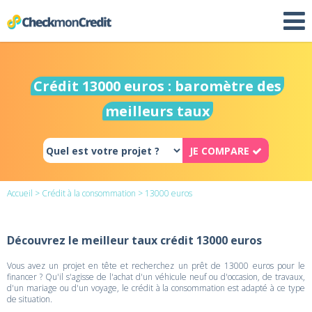
Crédit 13000 euros : baromètre des
meilleurs taux
JE COMPARE
Accueil
>
Crédit à la consommation
> 13000 euros
Découvrez le meilleur taux crédit 13000 euros
Vous avez un projet en tête et recherchez un prêt de 13000 euros pour le
financer ? Qu'il s'agisse de l'achat d'un véhicule neuf ou d'occasion, de travaux,
d'un mariage ou d'un voyage, le crédit à la consommation est adapté à ce type
de situation.