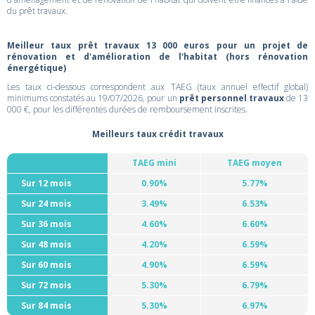
du prêt travaux.
Meilleur taux prêt travaux 13 000 euros pour un projet de
rénovation et d'amélioration de l'habitat (hors rénovation
énergétique)
Les taux ci-dessous correspondent aux TAEG (taux annuel effectif global)
minimums constatés au 19/07/2026, pour un
prêt personnel travaux
de 13
000 €, pour les différentes durées de remboursement inscrites.
Meilleurs taux crédit travaux
TAEG mini
TAEG moyen
Sur 12 mois
0.90%
5.77%
Sur 24 mois
3.49%
6.53%
Sur 36 mois
4.60%
6.60%
Sur 48 mois
4.20%
6.59%
Sur 60 mois
4.90%
6.59%
Sur 72 mois
5.30%
6.79%
Sur 84 mois
5.30%
6.97%