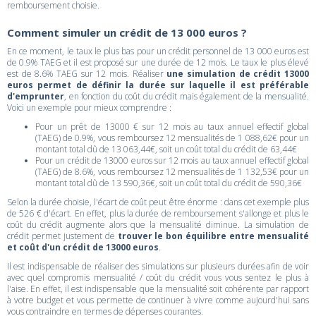
remboursement choisie.
Comment simuler un crédit de 13 000 euros ?
En ce moment, le taux le plus bas pour un crédit personnel de 13 000 euros est
de 0.9% TAEG et il est proposé sur une durée de 12 mois. Le taux le plus élevé
est de 8.6% TAEG sur 12 mois. Réaliser
une simulation de crédit 13000
euros permet de définir la durée sur laquelle il est préférable
d'emprunter
, en fonction du coût du crédit mais également de la mensualité.
Voici un exemple pour mieux comprendre :
Pour un prêt de 13000 € sur 12 mois au taux annuel effectif global
(TAEG) de 0.9%, vous remboursez 12 mensualités de 1 088,62€ pour un
montant total dû de 13 063,44€, soit un coût total du crédit de 63,44€
Pour un crédit de 13000 euros sur 12 mois au taux annuel effectif global
(TAEG) de 8.6%, vous remboursez 12 mensualités de 1 132,53€ pour un
montant total dû de 13 590,36€, soit un coût total du crédit de 590,36€
Selon la durée choisie, l'écart de coût peut être énorme : dans cet exemple plus
de 526 € d'écart. En effet, plus la durée de remboursement s'allonge et plus le
coût du crédit augmente alors que la mensualité diminue. La simulation de
crédit permet justement de
trouver le bon équilibre entre mensualité
et coût d'un crédit de 13000 euros
.
Il est indispensable de réaliser des simulations sur plusieurs durées afin de voir
avec quel compromis mensualité / coût du crédit vous vous sentez le plus à
l'aise. En effet, il est indispensable que la mensualité soit cohérente par rapport
à votre budget et vous permette de continuer à vivre comme aujourd'hui sans
vous contraindre en termes de dépenses courantes.