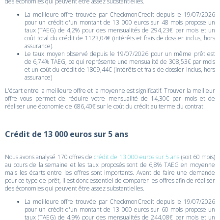
des économies qui peuvent être assez substantielles.
La meilleure offre trouvée par CheckmonCredit depuis le 19/07/2026
pour un crédit d'un montant de 13 000 euros sur 48 mois propose un
taux (TAEG) de 4,2% pour des mensualités de 294,23€ par mois et un
coût total du crédit de 1123,04€ (intérêts et frais de dossier inclus, hors
assurance).
Le taux moyen observé depuis le 19/07/2026 pour un même prêt est
de 6,74% TAEG, ce qui représente une mensualité de 308,53€ par mois
et un coût du crédit de 1809,44€ (intérêts et frais de dossier inclus, hors
assurance)
L'écart entre la meilleure offre et la moyenne est significatif. Trouver la meilleur
offre vous permet de réduire votre mensualité de 14,30€ par mois et de
réaliser une économie de 686,40€ sur le coût du crédit au terme du contrat.
Crédit de 13 000 euros sur 5 ans
Nous avons analysé 170 offres de
crédit de 13 000 euros sur 5 ans
(soit 60 mois)
au cours de la semaine et les taux proposés sont de 6,8% TAEG en moyenne
mais les écarts entre les offres sont importants. Avant de faire une demande
pour ce type de prêt, il est donc essentiel de comparer les offres afin de réaliser
des économies qui peuvent être assez substantielles.
La meilleure offre trouvée par CheckmonCredit depuis le 19/07/2026
pour un crédit d'un montant de 13 000 euros sur 60 mois propose un
taux (TAEG) de 4,9% pour des mensualités de 244,08€ par mois et un