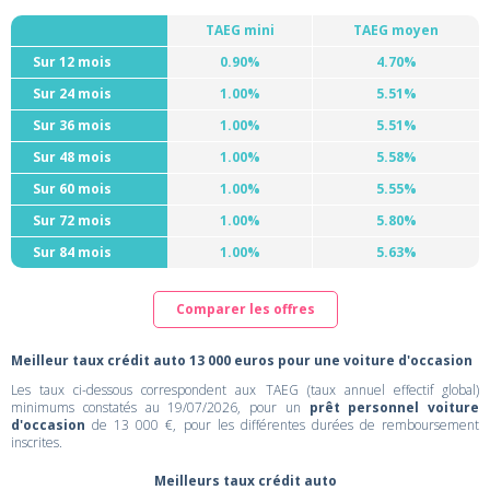
TAEG mini
TAEG moyen
Sur 12 mois
0.90%
4.70%
Sur 24 mois
1.00%
5.51%
Sur 36 mois
1.00%
5.51%
Sur 48 mois
1.00%
5.58%
Sur 60 mois
1.00%
5.55%
Sur 72 mois
1.00%
5.80%
Sur 84 mois
1.00%
5.63%
Comparer les offres
Meilleur taux crédit auto 13 000 euros pour une voiture d'occasion
Les taux ci-dessous correspondent aux TAEG (taux annuel effectif global)
minimums constatés au 19/07/2026, pour un
prêt personnel voiture
d'occasion
de 13 000 €, pour les différentes durées de remboursement
inscrites.
Meilleurs taux crédit auto