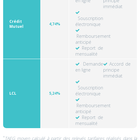
en ligne
principe
immédiat
Souscription
Crédit
4,74%
électronique
Mutuel
Remboursement
anticipé
Report de
mensualité
Demande
Accord de
en ligne
principe
immédiat
Souscription
LCL
5,24%
électronique
Remboursement
anticipé
Report de
mensualité
*
TAEG moyen calculé à partir des relevés tarifaires réalisés dans la