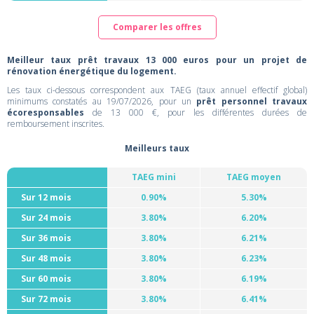
Comparer les offres
Meilleur taux prêt travaux 13 000 euros pour un projet de
rénovation énergétique du logement.
Les taux ci-dessous correspondent aux TAEG (taux annuel effectif global)
minimums constatés au 19/07/2026, pour un
prêt personnel travaux
écoresponsables
de 13 000 €, pour les différentes durées de
remboursement inscrites.
Meilleurs taux
TAEG mini
TAEG moyen
Sur 12 mois
0.90%
5.30%
Sur 24 mois
3.80%
6.20%
Sur 36 mois
3.80%
6.21%
Sur 48 mois
3.80%
6.23%
Sur 60 mois
3.80%
6.19%
Sur 72 mois
3.80%
6.41%