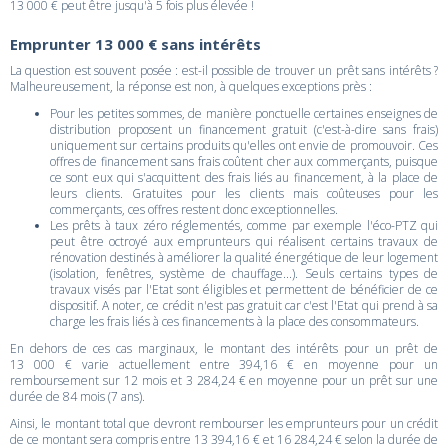
13 000 € peut être jusqu'à 5 fois plus élevée !
Emprunter 13 000 € sans intérêts
La question est souvent posée : est-il possible de trouver un prêt sans intérêts ?
Malheureusement, la réponse est non, à quelques exceptions près :
Pour les petites sommes, de manière ponctuelle certaines enseignes de
distribution proposent un financement gratuit (c'est-à-dire sans frais)
uniquement sur certains produits qu'elles ont envie de promouvoir. Ces
offres de financement sans frais coûtent cher aux commerçants, puisque
ce sont eux qui s'acquittent des frais liés au financement, à la place de
leurs clients. Gratuites pour les clients mais coûteuses pour les
commerçants, ces offres restent donc exceptionnelles.
Les prêts à taux zéro réglementés, comme par exemple l'éco-PTZ qui
peut être octroyé aux emprunteurs qui réalisent certains travaux de
rénovation destinés à améliorer la qualité énergétique de leur logement
(isolation, fenêtres, système de chauffage...). Seuls certains types de
travaux visés par l'Etat sont éligibles et permettent de bénéficier de ce
dispositif. A noter, ce crédit n'est pas gratuit car c'est l'Etat qui prend à sa
charge les frais liés à ces financements à la place des consommateurs.
En dehors de ces cas marginaux, le montant des intérêts pour un prêt de
13 000 € varie actuellement entre 394,16 € en moyenne pour un
remboursement sur 12 mois et 3 284,24 € en moyenne pour un prêt sur une
durée de 84 mois (7 ans).
Ainsi, le montant total que devront rembourser les emprunteurs pour un crédit
de ce montant sera compris entre 13 394,16 € et 16 284,24 € selon la durée de