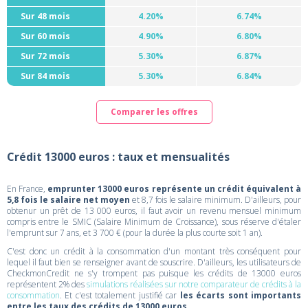
Sur 48 mois
4.20%
6.74%
Sur 60 mois
4.90%
6.80%
Sur 72 mois
5.30%
6.87%
Sur 84 mois
5.30%
6.84%
Comparer les offres
Crédit 13000 euros : taux et mensualités
En France,
emprunter 13000 euros représente un crédit équivalent à
5,8 fois le salaire net moyen
et 8,7 fois le salaire minimum. D'ailleurs, pour
obtenur un prêt de 13 000 euros, il faut avoir un revenu mensuel minimum
compris entre le SMIC (Salaire Minimum de Croissance), sous réserve d'étaler
l'emprunt sur 7 ans, et 3 700 € (pour la durée la plus courte soit 1 an).
C'est donc un crédit à la consommation d'un montant très conséquent pour
lequel il faut bien se renseigner avant de souscrire. D'ailleurs, les utilisateurs de
CheckmonCredit ne s'y trompent pas puisque les crédits de 13000 euros
représentent 2% des
simulations réalisées sur notre comparateur de crédits à la
consommation
. Et c'est totalement justifié car
les écarts sont importants
entre les taux des crédits de 13000 euros
.