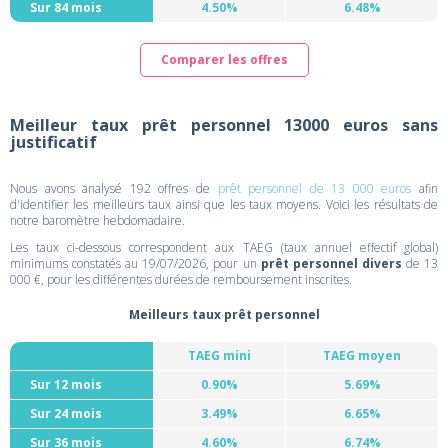
Sur 84 mois
4.50%
6.48%
Comparer les offres
Meilleur taux prêt personnel 13000 euros sans
justificatif
Nous avons analysé 192 offres de
prêt personnel de 13 000 euros
afin
d'identifier les meilleurs taux ainsi que les taux moyens. Voici les résultats de
notre baromètre hebdomadaire.
Les taux ci-dessous correspondent aux TAEG (taux annuel effectif global)
minimums constatés au 19/07/2026, pour un
prêt personnel divers
de 13
000 €, pour les différentes durées de remboursement inscrites.
Meilleurs taux prêt personnel
TAEG mini
TAEG moyen
Sur 12 mois
0.90%
5.69%
Sur 24 mois
3.49%
6.65%
Sur 36 mois
4.60%
6.74%