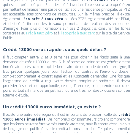
qui est un prêt aidé par l'Etat, destiné à favoriser l'accession à la propriété en
permettant de financer une partie de l'achat d'une résidence principale. Le PTZ
est accessible sous conditions de ressources. Sur le même principe, il existe
également
l'Eco-prêt à taux zéro
ou "éco-PTZ", également aidé par l'Etat,
et destiné à financer les travaux permettant de réaliser des économies
d'énergie. Pour plus d'informations sur ces 2 dispositifs, consulter les fiches
consacrées au
Prêt à taux Zéro
et à
l'éco-prêt à taux zéro
sur le site du Service
Public.
Crédit 13000 euros rapide : sous quels délais ?
Il faut compter entre 2 et 3 semaines pour obtenir les fonds suite à une
demande de crédit 13000 euros. Si la réponse de principe est généralement
immédiate après avoir rempli le formulaire de demande de crédit en ligne, il
faut prévoir quelques jours pour l'édition du contrat et l'envoi du dossier
complet comprenant le contrat signé et les justificatifs demandés. Une fois que
l'organisme de crédit a reçu votre dossier complet et conforme, il devra
procéder à son étude approfondie, ce qui, là encore, peut prendre quelques
jours, surtout s'il manque un justificatif ou si de très nombreux dossiers sont en
attente d'étude.
Un crédit 13000 euros immédiat, ça existe ?
Il existe une autre idée reçue qu'il est important de préciser : celle du
crédit
13000 euros immédiat
. De nombreux consommateurs croient comprendre
que les fonds peuvent être versés immédiatement, mais là encore c'est un abus
de language des publicités sur le crédit à la consommation. Ce qui est immédiat