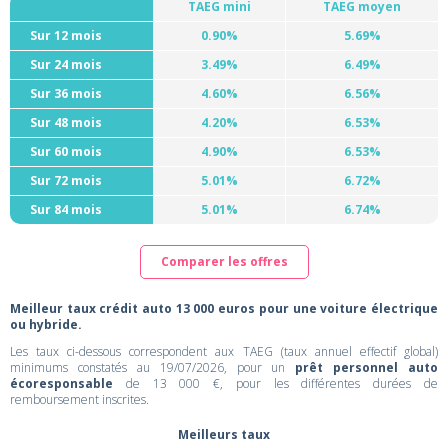
TAEG mini
TAEG moyen
Sur 12 mois
0.90%
5.69%
Sur 24 mois
3.49%
6.49%
Sur 36 mois
4.60%
6.56%
Sur 48 mois
4.20%
6.53%
Sur 60 mois
4.90%
6.53%
Sur 72 mois
5.01%
6.72%
Sur 84 mois
5.01%
6.74%
Comparer les offres
Meilleur taux crédit auto 13 000 euros pour une voiture électrique
ou hybride.
Les taux ci-dessous correspondent aux TAEG (taux annuel effectif global)
minimums constatés au 19/07/2026, pour un
prêt personnel auto
écoresponsable
de 13 000 €, pour les différentes durées de
remboursement inscrites.
Meilleurs taux