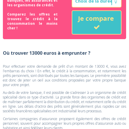
banques, les assurances et
les organismes de crédit.
Comparez les offres et
Je compare
trouvez le crédit à la
consommation le moins
cher !
Où trouver 13000 euros à emprunter ?
Pour effectuer votre demande de prêt d'un montant de 13000 €, vous avez
l'embarras du choix ! En effet, le crédit à la consommation, et notamment les
prêts personnels, sont distribués par toutes les banques. Le première possibilité
est donc de jeter un oeil aux conditions proposées par votre propre banque
pour votre projet.
Au-delà de votre banque, il est possible de s'adresser à un organisme de crédit
spécialisé dans ce type d'activité. La grande force des organismes de crédit est
de maîtriser parfaitement la distribution du crédit, et notamment celle du crédit
en ligne. Les délais d'octroi des prêts sont généralement plus rapides car ces
sociétés financières spécialisées ont industrialisé leurs processus.
Certaines compagnies d'assurance proposent également des offres de crédit
personnel, souvent pour accompagner leurs propres offres d'assurance auto ou
habitation et ainsi fidéliser leurs clients.