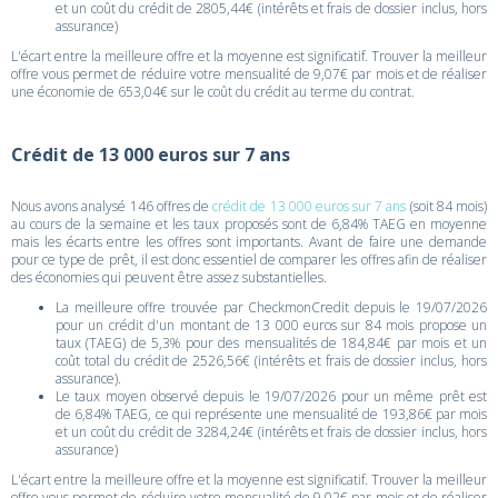
et un coût du crédit de 2805,44€ (intérêts et frais de dossier inclus, hors
assurance)
L'écart entre la meilleure offre et la moyenne est significatif. Trouver la meilleur
offre vous permet de réduire votre mensualité de 9,07€ par mois et de réaliser
une économie de 653,04€ sur le coût du crédit au terme du contrat.
Crédit de 13 000 euros sur 7 ans
Nous avons analysé 146 offres de
crédit de 13 000 euros sur 7 ans
(soit 84 mois)
au cours de la semaine et les taux proposés sont de 6,84% TAEG en moyenne
mais les écarts entre les offres sont importants. Avant de faire une demande
pour ce type de prêt, il est donc essentiel de comparer les offres afin de réaliser
des économies qui peuvent être assez substantielles.
La meilleure offre trouvée par CheckmonCredit depuis le 19/07/2026
pour un crédit d'un montant de 13 000 euros sur 84 mois propose un
taux (TAEG) de 5,3% pour des mensualités de 184,84€ par mois et un
coût total du crédit de 2526,56€ (intérêts et frais de dossier inclus, hors
assurance).
Le taux moyen observé depuis le 19/07/2026 pour un même prêt est
de 6,84% TAEG, ce qui représente une mensualité de 193,86€ par mois
et un coût du crédit de 3284,24€ (intérêts et frais de dossier inclus, hors
assurance)
L'écart entre la meilleure offre et la moyenne est significatif. Trouver la meilleur
offre vous permet de réduire votre mensualité de 9,02€ par mois et de réaliser