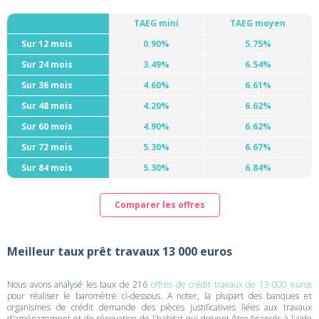
TAEG mini
TAEG moyen
Sur 12 mois
0.90%
5.75%
Sur 24 mois
3.49%
6.54%
Sur 36 mois
4.60%
6.61%
Sur 48 mois
4.20%
6.62%
Sur 60 mois
4.90%
6.62%
Sur 72 mois
5.30%
6.67%
Sur 84 mois
5.30%
6.84%
Comparer les offres
Meilleur taux prêt travaux 13 000 euros
Nous avons analysé les taux de 216
offres de crédit travaux de 13 000 euros
pour réaliser le baromètre ci-dessous. A noter, la plupart des banques et
organismes de crédit demande des pièces justificatives liées aux travaux
d'aménagement et de rénovation de l'habitat qui doivent être financés à l'aide