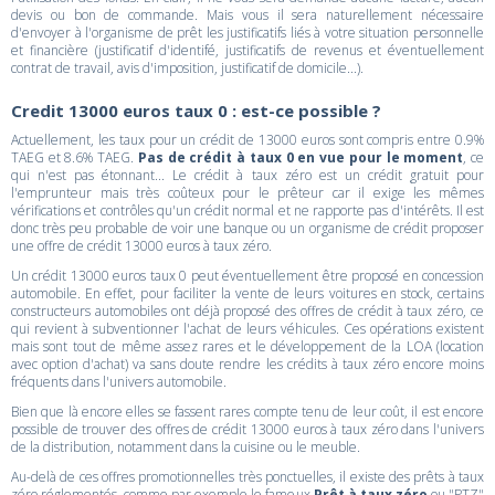
devis ou bon de commande. Mais vous il sera naturellement nécessaire
d'envoyer à l'organisme de prêt les justificatifs liés à votre situation personnelle
et financière (justificatif d'identifé, justificatifs de revenus et éventuellement
contrat de travail, avis d'imposition, justificatif de domicile...).
Credit 13000 euros taux 0 : est-ce possible ?
Actuellement, les taux pour un crédit de 13000 euros sont compris entre 0.9%
TAEG et 8.6% TAEG.
Pas de crédit à taux 0 en vue pour le moment
, ce
qui n'est pas étonnant... Le crédit à taux zéro est un crédit gratuit pour
l'emprunteur mais très coûteux pour le prêteur car il exige les mêmes
vérifications et contrôles qu'un crédit normal et ne rapporte pas d'intérêts. Il est
donc très peu probable de voir une banque ou un organisme de crédit proposer
une offre de crédit 13000 euros à taux zéro.
Un crédit 13000 euros taux 0 peut éventuellement être proposé en concession
automobile. En effet, pour faciliter la vente de leurs voitures en stock, certains
constructeurs automobiles ont déjà proposé des offres de crédit à taux zéro, ce
qui revient à subventionner l'achat de leurs véhicules. Ces opérations existent
mais sont tout de même assez rares et le développement de la LOA (location
avec option d'achat) va sans doute rendre les crédits à taux zéro encore moins
fréquents dans l'univers automobile.
Bien que là encore elles se fassent rares compte tenu de leur coût, il est encore
possible de trouver des offres de crédit 13000 euros à taux zéro dans l'univers
de la distribution, notamment dans la cuisine ou le meuble.
Au-delà de ces offres promotionnelles très ponctuelles, il existe des prêts à taux
zéro réglementés, comme par exemple le fameux
Prêt à taux zéro
ou "PTZ"