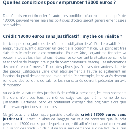
Quelles conditions pour emprunter 13000 euros ?
D'un établissement financier à l'autre, les conditions d'acceptation d'un prêt de
13000€ peuvent varier mais les politiques d'octroi seront généralement assez
semblables.
Crédit 13000 euros sans justificatif : mythe ou réalité ?
Les banques et organismes de crédit ont l'obligation de vérifier la solvabilité des
emprunteurs avant d'accorder un crédit à la consommation. Ce point est très
clair dans le code de la consommation. Pour ce faire, l'organisme financier va
recueillir toutes les informations nécessaires concernant la situation personnelle
et financière de l'emprunteur (et du co-emprunteur si besoin). Ces informations
devront être confirmées à l'aide des pièces justificatives demandées. La liste
des pièces justificatives varie d'un établissement à l'autre et également en
fonction du profil des demandeurs de crédit. Par exemple, les salariés devront
remettre des bulletins de salaire, les non salariés devront présenter un avis
d'imposition...
Au delà de la nature des justificatifs de crédit à présenter, les établissements
financiers n'ont pas tous les mêmes exigences quant à la forme de ces
justificatifs. Certaines banques continuent d'exiger des originaux alors que
d'autres acceptent des photocopies.
Malgré cela, une idée reçue persiste : celle du
crédit 13000 euros sans
justificatif
... C'est un abus de langage car cela ne concerne que le prêt
personnel 13000 euros, pour lequel aucun justificatif n'est demandé concernant
l'utilisation des fonds. En clair, il ne vous sera demandé aucune facture, aucun