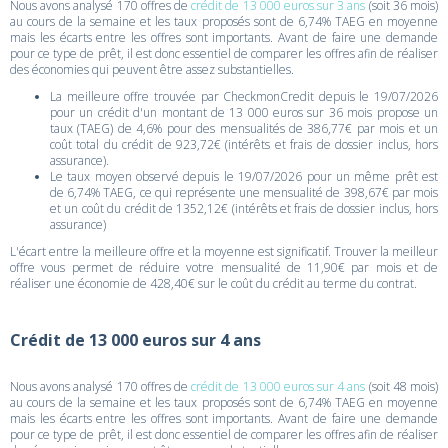
Nous avons analysé 170 offres de
crédit de 13 000 euros sur 3 ans
(soit 36 mois)
au cours de la semaine et les taux proposés sont de 6,74% TAEG en moyenne
mais les écarts entre les offres sont importants. Avant de faire une demande
pour ce type de prêt, il est donc essentiel de comparer les offres afin de réaliser
des économies qui peuvent être assez substantielles.
La meilleure offre trouvée par CheckmonCredit depuis le 19/07/2026
pour un crédit d'un montant de 13 000 euros sur 36 mois propose un
taux (TAEG) de 4,6% pour des mensualités de 386,77€ par mois et un
coût total du crédit de 923,72€ (intérêts et frais de dossier inclus, hors
assurance).
Le taux moyen observé depuis le 19/07/2026 pour un même prêt est
de 6,74% TAEG, ce qui représente une mensualité de 398,67€ par mois
et un coût du crédit de 1352,12€ (intérêts et frais de dossier inclus, hors
assurance)
L'écart entre la meilleure offre et la moyenne est significatif. Trouver la meilleur
offre vous permet de réduire votre mensualité de 11,90€ par mois et de
réaliser une économie de 428,40€ sur le coût du crédit au terme du contrat.
Crédit de 13 000 euros sur 4 ans
Nous avons analysé 170 offres de
crédit de 13 000 euros sur 4 ans
(soit 48 mois)
au cours de la semaine et les taux proposés sont de 6,74% TAEG en moyenne
mais les écarts entre les offres sont importants. Avant de faire une demande
pour ce type de prêt, il est donc essentiel de comparer les offres afin de réaliser