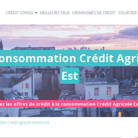
CREDIT CONSO
MEILLEURS TAUX
ORGANISMES DE CREDIT
COURTIER 
 consommation Crédit Agr
Est
z les offres de crédit à la consommation Crédit Agricole C
ion Crédit agricole centre-est