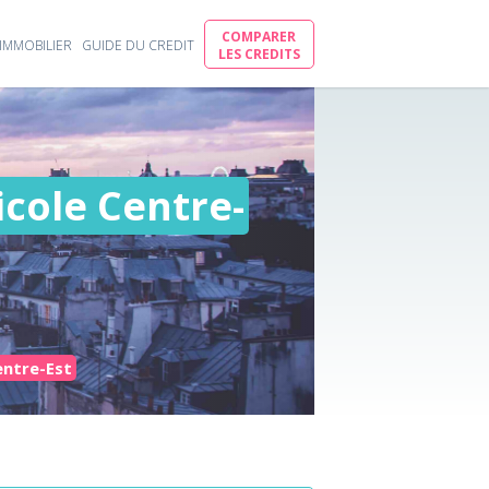
COMPARER
IMMOBILIER
GUIDE DU CREDIT
LES CREDITS
icole Centre-
entre-Est