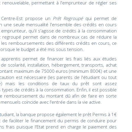
t renouvelable, permettant à l'emprunteur de régler ses
le Centre-Est propose un
Prêt Regroupé
qui permet de
n une seule mensualité l'ensemble des crédits en cours
mprunteur, qu'il s'agisse de crédits à la consommation
rêt regroupé permet dans de nombreux cas de réduire la
les remboursements des différents crédits en cours, ce
 lorsque le budget a été mis sous tension.
t apprentis permet de financer les frais liés aux études
s de scolarité, installation, hébergement, transports, achat
un montant maximum de 75000 euros (minimum 800€) et une
tion est nécessaire (les parents de l'étudiant ou tout
e) mais les conditions de taux du prêt sont assez
types de crédits à la consommation. Enfin, il est possible
e le remboursement du montant dû afin de faire en sorte
nsuels coïncide avec l'entrée dans la vie active.
étudiant, la banque propose également le prêt Permis à 1€
nt de faciliter le financement du permis de conduire pour
ns frais puisque l'Etat prend en charge le paiement des