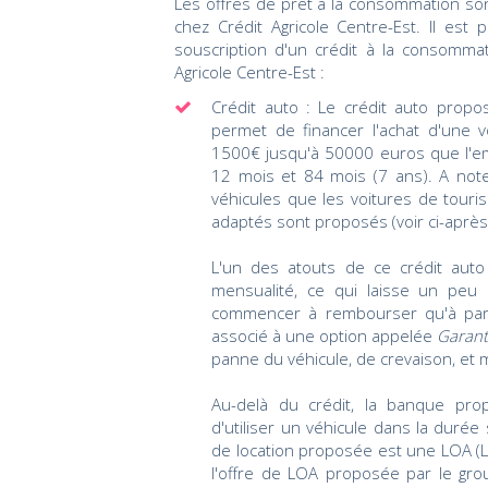
Les offres de prêt à la consommation so
chez Crédit Agricole Centre-Est. Il est
souscription d'un crédit à la consommat
Agricole Centre-Est :
Crédit auto : Le crédit auto propos
permet de financer l'achat d'une 
1500€ jusqu'à 50000 euros que l'e
12 mois et 84 mois (7 ans). A not
véhicules que les voitures de touri
adaptés sont proposés (voir ci-après
L'un des atouts de ce crédit auto
mensualité, ce qui laisse un peu 
commencer à rembourser qu'à parti
associé à une option appelée
Garant
panne du véhicule, de crevaison, et 
Au-delà du crédit, la banque pro
d'utiliser un véhicule dans la durée
de location proposée est une LOA (Lo
l'offre de LOA proposée par le grou