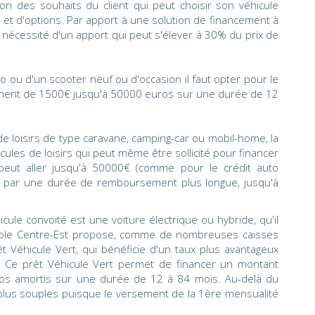
on des souhaits du client qui peut choisir son véhicule
 et d'options. Par apport à une solution de financement à
la nécessité d'un apport qui peut s'élever à 30% du prix de
o ou d'un scooter neuf ou d'occasion il faut opter pour le
ement de 1500€ jusqu'à 50000 euros sur une durée de 12
de loisirs de type caravane, camping-car ou mobil-home, la
ules de loisirs qui peut même être sollicité pour financer
peut aller jusqu'à 50000€ (comme pour le crédit auto
ue par une durée de remboursement plus longue, jusqu'à
cule convoité est une voiture électrique ou hybride, qu'il
ricole Centre-Est propose, comme de nombreuses caisses
êt Véhicule Vert, qui bénéficie d'un taux plus avantageux
e. Ce prêt Véhicule Vert permet de financer un montant
os amortis sur une durée de 12 à 84 mois. Au-delà du
 plus souples puisque le versement de la 1ère mensualité