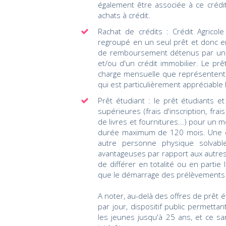
également être associée à ce crédi
achats à crédit.
Rachat de crédits : Crédit Agrico
regroupé en un seul prêt et donc e
de remboursement détenus par un e
et/ou d'un crédit immobilier. Le p
charge mensuelle que représentent 
qui est particulièrement appréciable
Prêt étudiant : le prêt étudiants e
supérieures (frais d'inscription, frai
de livres et fournitures...) pour 
durée maximum de 120 mois. Une cau
autre personne physique solvabl
avantageuses par rapport aux autres 
de différer en totalité ou en parti
que le démarrage des prélèvements me
A noter, au-delà des offres de prêt 
par jour, dispositif public permetta
les jeunes jusqu'à 25 ans, et ce sa