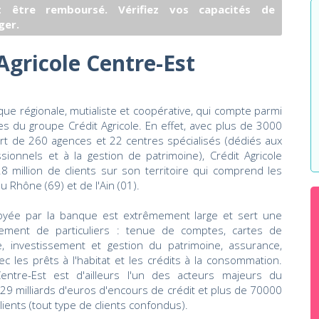
 être remboursé. Vérifiez vos capacités de
ger.
Agricole Centre-Est
que régionale, mutialiste et coopérative, qui compte parmi
es du groupe Crédit Agricole. En effet, avec plus de 3000
 fort de 260 agences et 22 centres spécialisés (dédiés aux
ssionnels et à la gestion de patrimoine), Crédit Agricole
8 million de clients sur son territoire qui comprend les
 Rhône (69) et de l'Ain (01).
oyée par la banque est extrêmement large et sert une
alement de particuliers : tenue de comptes, cartes de
e, investissement et gestion du patrimoine, assurance,
c les prêts à l'habitat et les crédits à la consommation.
Centre-Est est d'ailleurs l'un des acteurs majeurs du
29 milliards d'euros d'encours de crédit et plus de 70000
ients (tout type de clients confondus).