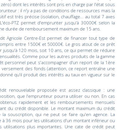
 zéro) dont les intérêts sont pris en charge par l'état sous
mprunteur : il n'y a pas de conditions de ressources mais la
tif est très précise (isolation, chauffage... au total 7 axes
). L'éco-PTZ permet d'emprunter jusqu'à 30000€ selon la
r une durée de remboursement maximum de 15 ans.
dit Agricole Centre-Est permet de financer tout type de
ompris entre 1500€ et 50000€. Le gros atout de ce prêt
r jusqu'à 120 mois, soit 10 ans, ce qui permet de réduire
ensualités. Comme pour les autres produits de la gamme
rêt personnel peut s'accompagner d'un report de la 1ère
e versement des fonds (attention, ce report entraîne une
donné qu'il produit des intérêts au taux en vigueur sur le
crédit renouvelable proposée est assez classique : une
osition, que l'emprunteur pourra utiliser ou non. En cas
e obtenus rapidement et les remboursements mensuels
ant du crédit disponible. Le montant maximum du crédit
 la souscription, qui ne peut se faire qu'en agence. La
à 36 mois pour les utilisations d'un montant inférieur ou
 utilisations plus importantes. Une cate de crédit peut