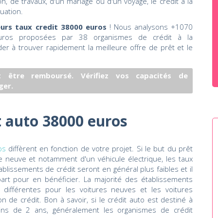
n, de travaux, d'un mariage ou d'un voyage, le crédit à la
uation.
urs taux credit 38000 euros
! Nous analysons +1070
uros proposées par 38 organismes de crédit à la
 à trouver rapidement la meilleure offre de prêt et le
 être remboursé. Vérifiez vos capacités de
ger.
t auto 38000 euros
ros
diffèrent en fonction de votre projet. Si le but du prêt
re neuve et notamment d'un véhicule électrique, les taux
blissements de crédit seront en général plus faibles et il
art pour en bénéficier. La majorité des établissements
 différentes pour les voitures neuves et les voitures
on de crédit. Bon à savoir, si le crédit auto est destiné à
oins de 2 ans, généralement les organismes de crédit