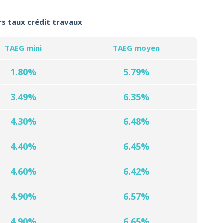
rs taux crédit travaux
TAEG mini
TAEG moyen
1.80%
5.79%
3.49%
6.35%
4.30%
6.48%
4.40%
6.45%
4.60%
6.42%
4.90%
6.57%
4.90%
6.65%