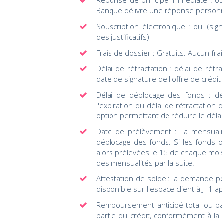
Réponse de principe immédiate : ou
Banque délivre une réponse person
Souscription électronique : oui (si
des justificatifs)
Frais de dossier : Gratuits. Aucun frai
Délai de rétractation : délai de rét
date de signature de l'offre de crédi
Délai de déblocage des fonds : dé
l'expiration du délai de rétractati
option permettant de réduire le déla
Date de prélèvement : La mensuali
déblocage des fonds. Si les fonds 
alors prélevées le 15 de chaque mois
des mensualités par la suite.
Attestation de solde : la demande peu
disponible sur l'espace client à J+1 a
Remboursement anticipé total ou par
partie du crédit, conformément à la