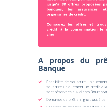
jusqu'à 38 offres proposées pa
banques, les assurances e
organismes de crédit.
Comparez les offres et trouv
crédit à la consommation le 
cher !
A propos du prê
Banque
Possibilité de souscrire uniquement
souscrire uniquement un crédit à l
sont réservées aux clients Boursor
Demande de prêt en ligne : oui, à par