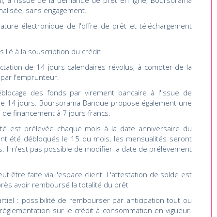
i, à l'issue de la demande de prêt en ligne, Boursorama
nalisée, sans engagement.
gnature électronique de l'offre de prêt et téléchargement
s lié à la souscription du crédit.
ractation de 14 jours calendaires révolus, à compter de la
t par l'emprunteur.
blocage des fonds par virement bancaire à l'issue de
on de 14 jours. Boursorama Banque propose également une
i de financement à 7 jours francs.
té est prélevée chaque mois à la date anniversaire du
ont été débloqués le 15 du mois, les mensualités seront
. Il n'est pas possible de modifier la date de prélèvement
t être faite via l'espace client. L'attestation de solde est
près avoir remboursé la totalité du prêt
tiel : possibilité de rembourser par anticipation tout ou
 réglementation sur le crédit à consommation en vigueur.