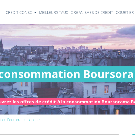
CREDIT CONSO
MEILLEURS TAUX
ORGANISMES DE CREDIT
COURTIER 
la consommation Boursor
vrez les offres de crédit à la consommation Boursorama 
ation Boursorama banque