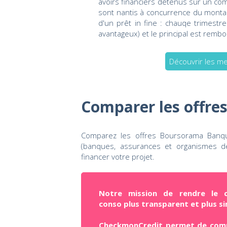
avoirs financiers détenus sur un co
sont nantis à concurrence du montan
d'un prêt in fine : chauqe trimestr
avantageux) et le principal est remb
Découvrir les m
Comparer les offres
Comparez les offres Boursorama Banque
(banques, assurances et organismes de
financer votre projet.
Notre mission de rendre le c
conso plus transparent et plus si
CheckmonCredit permet de com