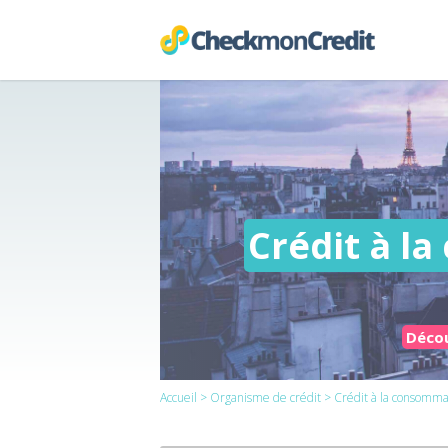
Crédit à 
Décou
Accueil
>
Organisme de crédit
> Crédit à la consomm