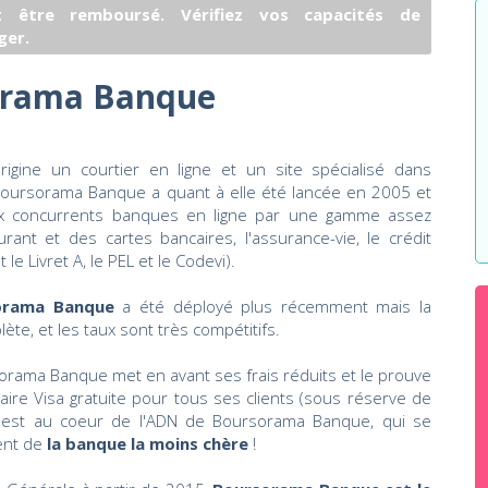
 être remboursé. Vérifiez vos capacités de
ger.
orama Banque
igine un courtier en ligne et un site spécialisé dans
re Boursorama Banque a quant à elle été lancée en 2005 et
ux concurrents banques en ligne par une gamme assez
ant et des cartes bancaires, l'assurance-vie, le crédit
e Livret A, le PEL et le Codevi).
orama Banque
a été déployé plus récemment mais la
e, et les taux sont très compétitifs.
orama Banque met en avant ses frais réduits et le prouve
re Visa gratuite pour tous ses clients (sous réserve de
rix est au coeur de l'ADN de Boursorama Banque, qui se
ent de
la banque la moins chère
!