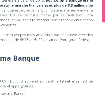
é Générale à partir de 2015,
Boursorama Banque est le
e sur le marché Français avec plus de 3,3 millions de
Banque est extrêmement complète et n'a rien à envier à
lles. Elle se distingue même par sa tarification ultra
nées) et par son site internet, son espace clients et son
s complets.
e n'en est pas mois accessible par téléphone avec des
maine et de 8h45 à 16h30 le samedi (hors jours fériés).
ama Banque
 09 - Du lundi au vendredi de 9h à 19h et le samedi de
ice et appel gratuits..
oursorama Banque