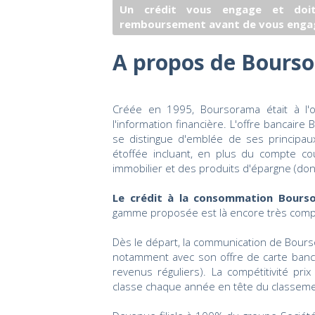
Un crédit vous engage et doit
remboursement avant de vous enga
A propos de Bours
Créée en 1995, Boursorama était à l'or
l'information financière. L'offre bancai
se distingue d'emblée de ses principa
étoffée incluant, en plus du compte cour
immobilier et des produits d'épargne (dont l
Le crédit à la consommation Bours
gamme proposée est là encore très complèt
Dès le départ, la communication de Bours
notamment avec son offre de carte bancai
revenus réguliers). La compétitivité p
classe chaque année en tête du classem