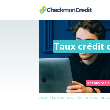
Taux crédit 
Découvrez c
Accueil
>
Taux crédit conso
> Comment choisir un crédi