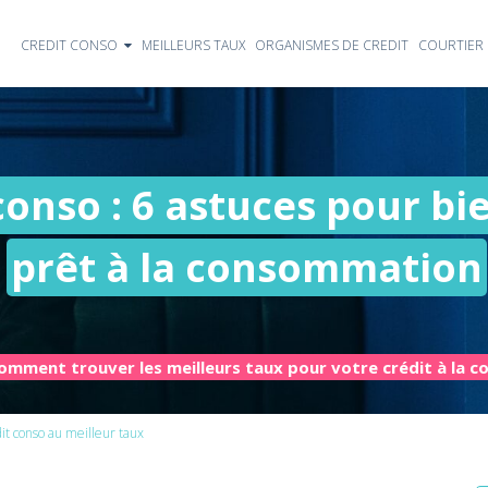
CREDIT CONSO
MEILLEURS TAUX
ORGANISMES DE CREDIT
COURTIER 
conso : 6 astuces pour bi
prêt à la consommation
omment trouver les meilleurs taux pour votre crédit à la 
t conso au meilleur taux