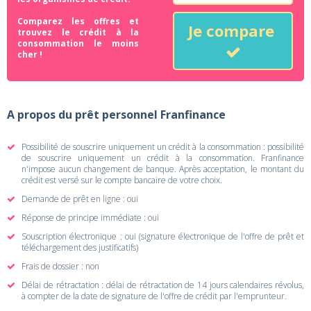
Comparez les offres et
Je compare
trouvez le crédit à la
consommation le moins
cher !
A propos du prêt personnel Franfinance
Possibilité de souscrire uniquement un crédit à la consommation : possibilité
de souscrire uniquement un crédit à la consommation. Franfinance
n'impose aucun changement de banque. Après acceptation, le montant du
crédit est versé sur le compte bancaire de votre choix.
Demande de prêt en ligne : oui
Réponse de principe immédiate : oui
Souscription électronique : oui (signature électronique de l'offre de prêt et
téléchargement des justificatifs)
Frais de dossier : non
Délai de rétractation : délai de rétractation de 14 jours calendaires révolus,
à compter de la date de signature de l'offre de crédit par l'emprunteur.