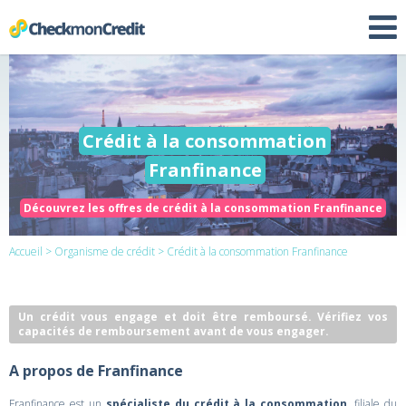
Crédit à la consommation
Franfinance
Découvrez les offres de crédit à la consommation Franfinance
Accueil
>
Organisme de crédit
> Crédit à la consommation Franfinance
Un crédit vous engage et doit être remboursé. Vérifiez vos
capacités de remboursement avant de vous engager.
A propos de Franfinance
Franfinance est un
spécialiste du crédit à la consommation
, filiale du