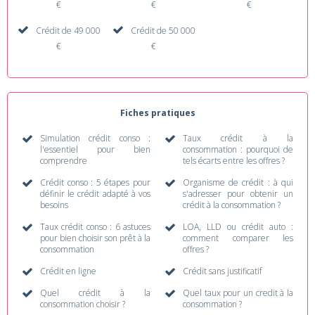
€
€
€
Crédit de 49 000
Crédit de 50 000
€
€
Fiches pratiques
Simulation crédit conso :
Taux crédit à la
l'essentiel pour bien
consommation : pourquoi de
comprendre
tels écarts entre les offres ?
Crédit conso : 5 étapes pour
Organisme de crédit : à qui
définir le crédit adapté à vos
s'adresser pour obtenir un
besoins
crédit à la consommation ?
Taux crédit conso : 6 astuces
LOA, LLD ou crédit auto :
pour bien choisir son prêt à la
comment comparer les
consommation
offres ?
Crédit en ligne
Crédit sans justificatif
Quel crédit à la
Quel taux pour un credit à la
consommation choisir ?
consommation ?