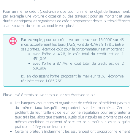
Pour un même crédit (c'est-à-dire que pour un même objet de financement,
par exemple une voiture d'occasion ou des travaux ; pour un montant et une
durée identiques) les organismes de crédit proposeront des taux très différents
allant souvent du simple au double voir plus !
Par exemple, pour un crédit voiture neuve de 15.000€ sur 48
mois, actuellement les taux (TAEG) vont de 4.7% à 8.17%... Entre
ces 2 offres, l'écart de coût pour le consommateur est important :
avec l'offre à 4.7%, le coût total du credit est de 1
451,04€
avec l'offre à 8.17%, le coût total du credit est de 2
536,80€
Ici, en choisissant l'offre proposant le meilleur taux, l'économie
réalisée est de 1 085,76€ !
Plusieurs éléments peuvent expliquer ces écarts de taux :
Les banques, assurances et organismes de crédit ne bénéficient pas tous
du même taux lorsqu'ils empruntent sur les marchés... Certains
profitent de leur taille et de leur bonne réputation pour emprunter à
taux très bas, alors que d'autres, jugés plus risqués ne profitent pas des
mêmes conditions et doivent répercuter ce surcoût sur les taux qu'ils
pratiquent à l'égard de leurs clients.
Certains prêteurs (notamment les assurances) font proportionnellement