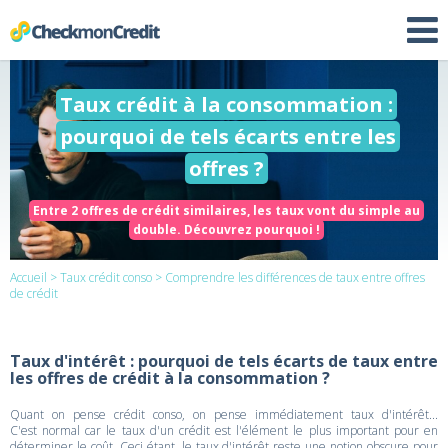
Taux crédit à la consommation :
pourquoi de tels écarts entre les
offres ?
Entre 2 offres de crédit similaires, les taux vont du simple au
double. Découvrez pourquoi !
Accueil
>
Taux crédit conso
> Comprendre les différences de taux entre offres
de crédit
Taux d'intérêt : pourquoi de tels écarts de taux entre
les offres de crédit à la consommation ?
Quant on pense crédit conso, on pense immédiatement taux d'intérêt...
C'est normal car le taux d'un crédit est l'élément le plus important pour en
déterminer le coût. Ceci étant, le taux d'intérêt reste une notion obscure pour