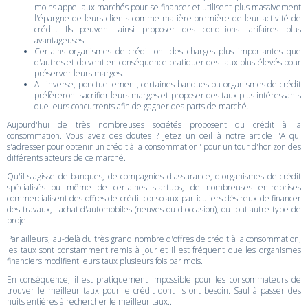
moins appel aux marchés pour se financer et utilisent plus massivement
l'épargne de leurs clients comme matière première de leur activité de
crédit. Ils peuvent ainsi proposer des conditions tarifaires plus
avantageuses.
Certains organismes de crédit ont des charges plus importantes que
d'autres et doivent en conséquence pratiquer des taux plus élevés pour
préserver leurs marges.
A l'inverse, ponctuellement, certaines banques ou organismes de crédit
préfèreront sacrifier leurs marges et proposer des taux plus intéressants
que leurs concurrents afin de gagner des parts de marché.
Aujourd'hui de très nombreuses sociétés proposent du crédit à la
consommation. Vous avez des doutes ? Jetez un oeil à notre article "A qui
s'adresser pour obtenir un crédit à la consommation" pour un tour d'horizon des
différents acteurs de ce marché.
Qu'il s'agisse de banques, de compagnies d'assurance, d'organismes de crédit
spécialisés ou même de certaines startups, de nombreuses entreprises
commercialisent des offres de crédit conso aux particuliers désireux de financer
des travaux, l'achat d'automobiles (neuves ou d'occasion), ou tout autre type de
projet.
Par ailleurs, au-delà du très grand nombre d'offres de crédit à la consommation,
les taux sont constamment remis à jour et il est fréquent que les organismes
financiers modifient leurs taux plusieurs fois par mois.
En conséquence, il est pratiquement impossible pour les consommateurs de
trouver le meilleur taux pour le crédit dont ils ont besoin. Sauf à passer des
nuits entières à rechercher le meilleur taux...