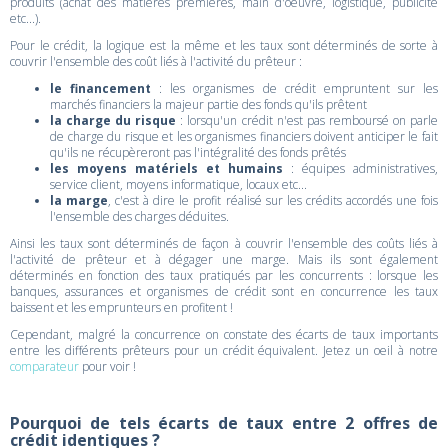
produits (achat des matières premières, main d'oeuvre, logistique, publicité
etc...).
Pour le crédit, la logique est la même et les taux sont déterminés de sorte à
couvrir l'ensemble des coût liés à l'activité du prêteur :
le financement
: les organismes de crédit empruntent sur les
marchés financiers la majeur partie des fonds qu'ils prêtent
la charge du risque
: lorsqu'un crédit n'est pas remboursé on parle
de charge du risque et les organismes financiers doivent anticiper le fait
qu'ils ne récupèreront pas l'intégralité des fonds prêtés
les moyens matériels et humains
: équipes administratives,
service client, moyens informatique, locaux etc...
la marge
, c'est à dire le profit réalisé sur les crédits accordés une fois
l'ensemble des charges déduites.
Ainsi les taux sont déterminés de façon à couvrir l'ensemble des coûts liés à
l'activité de prêteur et à dégager une marge. Mais ils sont également
déterminés en fonction des taux pratiqués par les concurrents : lorsque les
banques, assurances et organismes de crédit sont en concurrence les taux
baissent et les emprunteurs en profitent !
Cependant, malgré la concurrence on constate des écarts de taux importants
entre les différents prêteurs pour un crédit équivalent. Jetez un oeil à notre
comparateur
pour voir !
Pourquoi de tels écarts de taux entre 2 offres de
crédit identiques ?