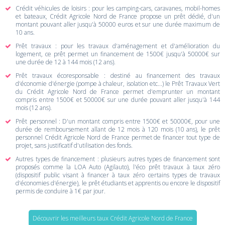
Crédit véhicules de loisirs : pour les camping-cars, caravanes, mobil-homes
et bateaux, Crédit Agricole Nord de France propose un prêt dédié, d'un
montant pouvant aller jusqu'à 50000 euros et sur une durée maximum de
10 ans.
Prêt travaux : pour les travaux d'aménagement et d'amélioration du
logement, ce prêt permet un financement de 1500€ jusqu'à 50000€ sur
une durée de 12 à 144 mois (12 ans).
Prêt travaux écoresponsable : destiné au financement des travaux
d'économie d'énergie (pompe à chaleur, isolation etc...) le Prêt Travaux Vert
du Crédit Agricole Nord de France permet d'emprunter un montant
compris entre 1500€ et 50000€ sur une durée pouvant aller jusqu'à 144
mois (12 ans).
Prêt personnel : D'un montant compris entre 1500€ et 50000€, pour une
durée de remboursement allant de 12 mois à 120 mois (10 ans), le prêt
personnel Crédit Agricole Nord de France permet de financer tout type de
projet, sans justificatif d'utilisation des fonds.
Autres types de financement : plusieurs autres types de financement sont
proposés comme la LOA Auto (Agilauto), l'éco prêt travaux à taux zéro
(dispositif public visant à financer à taux zéro certains types de travaux
d'économies d'énergie), le prêt étudiants et apprentis ou encore le dispositif
permis de conduire à 1€ par jour.
Découvrir les meilleurs taux Crédit Agricole Nord de France