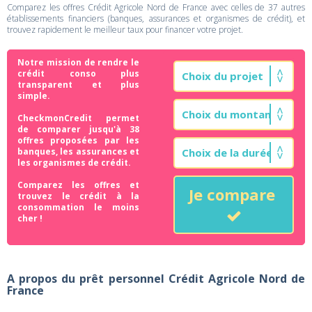
Comparez les offres Crédit Agricole Nord de France avec celles de 37 autres
établissements financiers (banques, assurances et organismes de crédit), et
trouvez rapidement le meilleur taux pour financer votre projet.
Notre mission de rendre le
crédit conso plus
transparent et plus
simple.
CheckmonCredit permet
de comparer jusqu'à 38
offres proposées par les
banques, les assurances et
les organismes de crédit.
Comparez les offres et
Je compare
trouvez le crédit à la
consommation le moins
cher !
A propos du prêt personnel Crédit Agricole Nord de
France