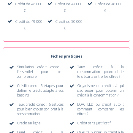
Crédit de 46 000
Crédit de 47 000
Crédit de 48 000
€
€
€
Crédit de 49 000
Crédit de 50 000
€
€
Fiches pratiques
Simulation crédit conso :
Taux crédit à la
l'essentiel pour bien
consommation : pourquoi de
comprendre
tels écarts entre les offres ?
Crédit conso : 5 étapes pour
Organisme de crédit : à qui
définir le crédit adapté à vos
s'adresser pour obtenir un
besoins
crédit à la consommation ?
Taux crédit conso : 6 astuces
LOA, LLD ou crédit auto :
pour bien choisir son prêt à la
comment comparer les
consommation
offres ?
Crédit en ligne
Crédit sans justificatif
Quel crédit à la
Quel taux pour un credit à la