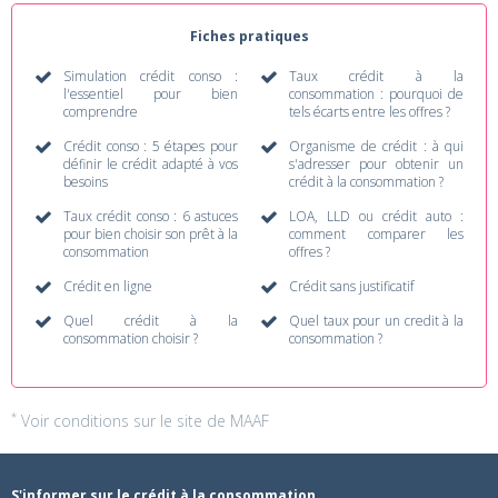
Fiches pratiques
Simulation crédit conso :
Taux crédit à la
l'essentiel pour bien
consommation : pourquoi de
comprendre
tels écarts entre les offres ?
Crédit conso : 5 étapes pour
Organisme de crédit : à qui
définir le crédit adapté à vos
s'adresser pour obtenir un
besoins
crédit à la consommation ?
Taux crédit conso : 6 astuces
LOA, LLD ou crédit auto :
pour bien choisir son prêt à la
comment comparer les
consommation
offres ?
Crédit en ligne
Crédit sans justificatif
Quel crédit à la
Quel taux pour un credit à la
consommation choisir ?
consommation ?
*
Voir conditions sur
le site de MAAF
S'informer sur le crédit à la consommation