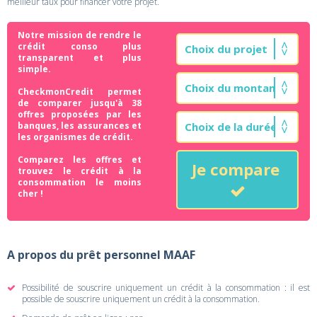
meilleur taux pour financer votre projet.
Notre mission de rendre le
crédit conso plus
transparent et plus
simple.
CheckmonCredit permet
de comparer jusqu'à 38
offres proposées par les
banques, les assurances et
les organismes de crédit.
Comparez les offres et
Je compare
trouvez le crédit à la
consommation le moins
cher !
A propos du prêt personnel MAAF
Possibilité de souscrire uniquement un crédit à la consommation : il est
possible de souscrire uniquement un crédit à la consommation.