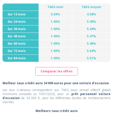
TAEG mini
TAEG moyen
Sur 12 mois
0.59%
4.58%
Sur 24 mois
1.00%
5.40%
Sur 36 mois
1.00%
5.44%
Sur 48 mois
1.00%
5.47%
Sur 60 mois
1.00%
5.48%
Sur 72 mois
1.00%
5.64%
Sur 84 mois
1.00%
5.51%
Comparer les offres
Meilleur taux crédit auto 34 000 euros pour une voiture d'occasion
Les taux ci-dessous correspondent aux TAEG (taux annuel effectif global)
minimums constatés au 19/07/2026, pour un
prêt personnel voiture
d'occasion
de 34 000 €, pour les différentes durées de remboursement
inscrites.
Meilleurs taux crédit auto