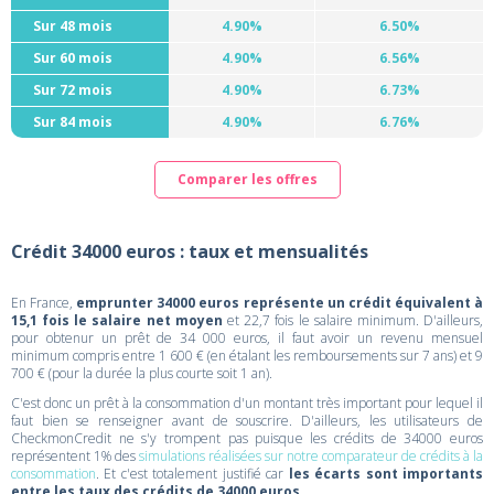
Sur 48 mois
4.90%
6.50%
Sur 60 mois
4.90%
6.56%
Sur 72 mois
4.90%
6.73%
Sur 84 mois
4.90%
6.76%
Comparer les offres
Crédit 34000 euros : taux et mensualités
En France,
emprunter 34000 euros représente un crédit équivalent à
15,1 fois le salaire net moyen
et 22,7 fois le salaire minimum. D'ailleurs,
pour obtenur un prêt de 34 000 euros, il faut avoir un revenu mensuel
minimum compris entre 1 600 € (en étalant les remboursements sur 7 ans) et 9
700 € (pour la durée la plus courte soit 1 an).
C'est donc un prêt à la consommation d'un montant très important pour lequel il
faut bien se renseigner avant de souscrire. D'ailleurs, les utilisateurs de
CheckmonCredit ne s'y trompent pas puisque les crédits de 34000 euros
représentent 1% des
simulations réalisées sur notre comparateur de crédits à la
consommation
. Et c'est totalement justifié car
les écarts sont importants
entre les taux des crédits de 34000 euros
.