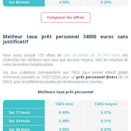
Sur 84 mois
4.50%
6.33%
Comparer les offres
Meilleur taux prêt personnel 34000 euros sans
justificatif
Nous avons analysé 155 offres de
prêt personnel de 34 000 euros
afin
d'identifier les meilleurs taux ainsi que les taux moyens. Voici les résultats de
notre baromètre hebdomadaire.
Les taux ci-dessous correspondent aux TAEG (taux annuel effectif global)
minimums constatés au 19/07/2026, pour un
prêt personnel divers
de 34
000 €, pour les différentes durées de remboursement inscrites.
Meilleurs taux prêt personnel
TAEG mini
TAEG moyen
Sur 12 mois
0.90%
5.21%
Sur 24 mois
3.49%
6.31%
Sur 36 mois
4.90%
6.47%