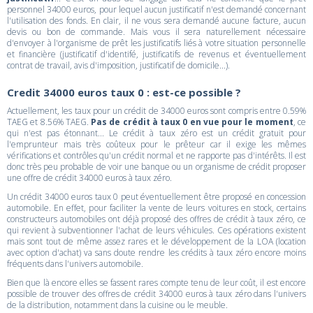
personnel 34000 euros, pour lequel aucun justificatif n'est demandé concernant
l'utilisation des fonds. En clair, il ne vous sera demandé aucune facture, aucun
devis ou bon de commande. Mais vous il sera naturellement nécessaire
d'envoyer à l'organisme de prêt les justificatifs liés à votre situation personnelle
et financière (justificatif d'identifé, justificatifs de revenus et éventuellement
contrat de travail, avis d'imposition, justificatif de domicile...).
Credit 34000 euros taux 0 : est-ce possible ?
Actuellement, les taux pour un crédit de 34000 euros sont compris entre 0.59%
TAEG et 8.56% TAEG.
Pas de crédit à taux 0 en vue pour le moment
, ce
qui n'est pas étonnant... Le crédit à taux zéro est un crédit gratuit pour
l'emprunteur mais très coûteux pour le prêteur car il exige les mêmes
vérifications et contrôles qu'un crédit normal et ne rapporte pas d'intérêts. Il est
donc très peu probable de voir une banque ou un organisme de crédit proposer
une offre de crédit 34000 euros à taux zéro.
Un crédit 34000 euros taux 0 peut éventuellement être proposé en concession
automobile. En effet, pour faciliter la vente de leurs voitures en stock, certains
constructeurs automobiles ont déjà proposé des offres de crédit à taux zéro, ce
qui revient à subventionner l'achat de leurs véhicules. Ces opérations existent
mais sont tout de même assez rares et le développement de la LOA (location
avec option d'achat) va sans doute rendre les crédits à taux zéro encore moins
fréquents dans l'univers automobile.
Bien que là encore elles se fassent rares compte tenu de leur coût, il est encore
possible de trouver des offres de crédit 34000 euros à taux zéro dans l'univers
de la distribution, notamment dans la cuisine ou le meuble.