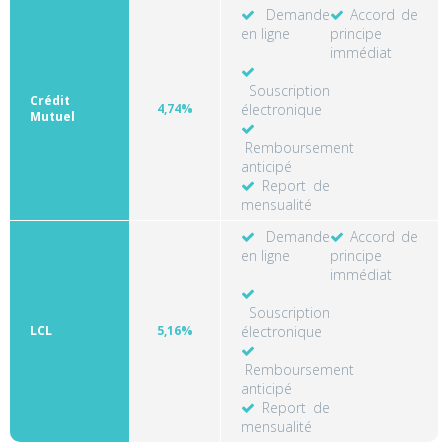
Demande
Accord de
en ligne
principe
immédiat
Souscription
Crédit
4,74%
électronique
Mutuel
Remboursement
anticipé
Report de
mensualité
Demande
Accord de
en ligne
principe
immédiat
Souscription
LCL
5,16%
électronique
Remboursement
anticipé
Report de
mensualité