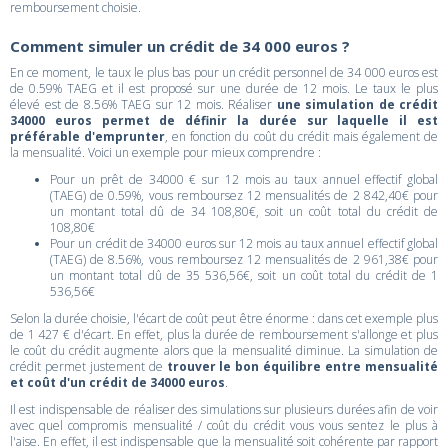
remboursement choisie.
Comment simuler un crédit de 34 000 euros ?
En ce moment, le taux le plus bas pour un crédit personnel de 34 000 euros est
de 0.59% TAEG et il est proposé sur une durée de 12 mois. Le taux le plus
élevé est de 8.56% TAEG sur 12 mois. Réaliser
une simulation de crédit
34000 euros permet de définir la durée sur laquelle il est
préférable d'emprunter
, en fonction du coût du crédit mais également de
la mensualité. Voici un exemple pour mieux comprendre :
Pour un prêt de 34000 € sur 12 mois au taux annuel effectif global
(TAEG) de 0.59%, vous remboursez 12 mensualités de 2 842,40€ pour
un montant total dû de 34 108,80€, soit un coût total du crédit de
108,80€
Pour un crédit de 34000 euros sur 12 mois au taux annuel effectif global
(TAEG) de 8.56%, vous remboursez 12 mensualités de 2 961,38€ pour
un montant total dû de 35 536,56€, soit un coût total du crédit de 1
536,56€
Selon la durée choisie, l'écart de coût peut être énorme : dans cet exemple plus
de 1 427 € d'écart. En effet, plus la durée de remboursement s'allonge et plus
le coût du crédit augmente alors que la mensualité diminue. La simulation de
crédit permet justement de
trouver le bon équilibre entre mensualité
et coût d'un crédit de 34000 euros
.
Il est indispensable de réaliser des simulations sur plusieurs durées afin de voir
avec quel compromis mensualité / coût du crédit vous vous sentez le plus à
l'aise. En effet, il est indispensable que la mensualité soit cohérente par rapport