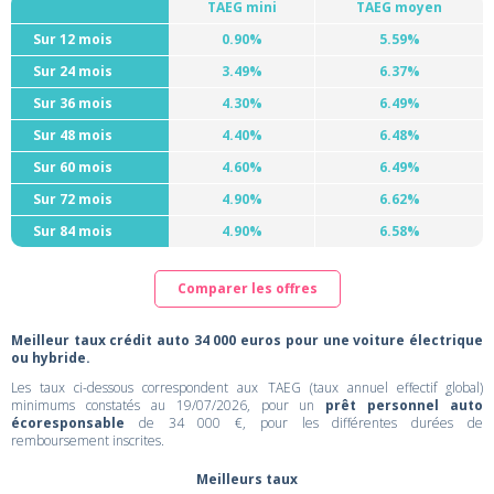
TAEG mini
TAEG moyen
Sur 12 mois
0.90%
5.59%
Sur 24 mois
3.49%
6.37%
Sur 36 mois
4.30%
6.49%
Sur 48 mois
4.40%
6.48%
Sur 60 mois
4.60%
6.49%
Sur 72 mois
4.90%
6.62%
Sur 84 mois
4.90%
6.58%
Comparer les offres
Meilleur taux crédit auto 34 000 euros pour une voiture électrique
ou hybride.
Les taux ci-dessous correspondent aux TAEG (taux annuel effectif global)
minimums constatés au 19/07/2026, pour un
prêt personnel auto
écoresponsable
de 34 000 €, pour les différentes durées de
remboursement inscrites.
Meilleurs taux