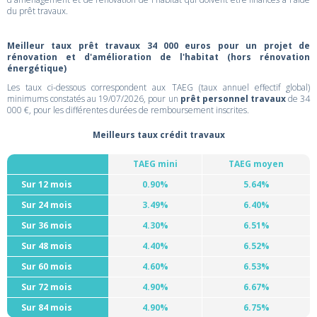
du prêt travaux.
Meilleur taux prêt travaux 34 000 euros pour un projet de
rénovation et d'amélioration de l'habitat (hors rénovation
énergétique)
Les taux ci-dessous correspondent aux TAEG (taux annuel effectif global)
minimums constatés au 19/07/2026, pour un
prêt personnel travaux
de 34
000 €, pour les différentes durées de remboursement inscrites.
Meilleurs taux crédit travaux
TAEG mini
TAEG moyen
Sur 12 mois
0.90%
5.64%
Sur 24 mois
3.49%
6.40%
Sur 36 mois
4.30%
6.51%
Sur 48 mois
4.40%
6.52%
Sur 60 mois
4.60%
6.53%
Sur 72 mois
4.90%
6.67%
Sur 84 mois
4.90%
6.75%