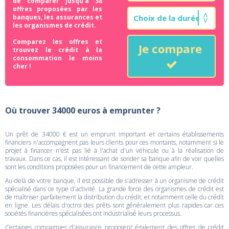
de comparer jusqu'à 38
offres proposées par les
banques, les assurances et
les organismes de crédit.
Comparez les offres et
Je compare
trouvez le crédit à la
consommation le moins
cher !
Où trouver 34000 euros à emprunter ?
Un prêt de 34000 € est un emprunt important et certains établissements
financiers n'accompagnent pas leurs clients pour ces montants, notamment si le
projet à financer n'est pas lié à l'achat d'un véhicule ou à la réalisation de
travaux. Dans ce cas, il est intéressant de sonder sa banque afin de voir quelles
sont les conditions proposées pour un financement de cette ampleur.
Au-delà de votre banque, il est possible de s'adresser à un organisme de crédit
spécialisé dans ce type d'activité. La grande force des organismes de crédit est
de maîtriser parfaitement la distribution du crédit, et notamment celle du crédit
en ligne. Les délais d'octroi des prêts sont généralement plus rapides car ces
sociétés financières spécialisées ont industrialisé leurs processus.
Certaines compagnies d'assurance proposent également des offres de crédit