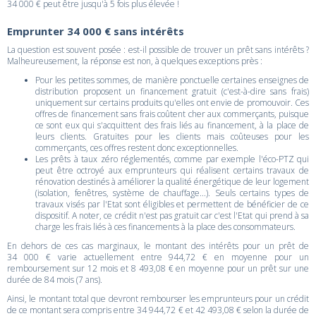
34 000 € peut être jusqu'à 5 fois plus élevée !
Emprunter 34 000 € sans intérêts
La question est souvent posée : est-il possible de trouver un prêt sans intérêts ?
Malheureusement, la réponse est non, à quelques exceptions près :
Pour les petites sommes, de manière ponctuelle certaines enseignes de
distribution proposent un financement gratuit (c'est-à-dire sans frais)
uniquement sur certains produits qu'elles ont envie de promouvoir. Ces
offres de financement sans frais coûtent cher aux commerçants, puisque
ce sont eux qui s'acquittent des frais liés au financement, à la place de
leurs clients. Gratuites pour les clients mais coûteuses pour les
commerçants, ces offres restent donc exceptionnelles.
Les prêts à taux zéro réglementés, comme par exemple l'éco-PTZ qui
peut être octroyé aux emprunteurs qui réalisent certains travaux de
rénovation destinés à améliorer la qualité énergétique de leur logement
(isolation, fenêtres, système de chauffage...). Seuls certains types de
travaux visés par l'Etat sont éligibles et permettent de bénéficier de ce
dispositif. A noter, ce crédit n'est pas gratuit car c'est l'Etat qui prend à sa
charge les frais liés à ces financements à la place des consommateurs.
En dehors de ces cas marginaux, le montant des intérêts pour un prêt de
34 000 € varie actuellement entre 944,72 € en moyenne pour un
remboursement sur 12 mois et 8 493,08 € en moyenne pour un prêt sur une
durée de 84 mois (7 ans).
Ainsi, le montant total que devront rembourser les emprunteurs pour un crédit
de ce montant sera compris entre 34 944,72 € et 42 493,08 € selon la durée de