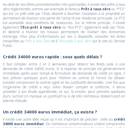
Au-delà de ces offres promotionnelles très ponctuelles, il existe des prêts à taux
zéro réglementés, comme par exemple le fameux
Prêt à taux zéro
ou "PTZ"
qui est un prêt aidé par l'Etat, destiné à favoriser l'accession à la propriété en
permettant de financer une partie de l'achat d'une résidence principale. Le PTZ
est accessible sous conditions de ressources. Sur le même principe, il existe
également
l'Eco-prêt à taux zéro
ou "éco-PTZ", également aidé par l'Etat,
et destiné à financer les travaux permettant de réaliser des économies
d'énergie. Pour plus d'informations sur ces 2 dispositifs, consulter les fiches
consacrées au
Prêt à taux Zéro
et à
l'éco-prêt à taux zéro
sur le site du Service
Public.
Crédit 34000 euros rapide : sous quels délais ?
Il faut compter entre 2 et 3 semaines pour obtenir les fonds suite à une
demande de crédit 34000 euros. Si la réponse de principe est généralement
immédiate après avoir rempli le formulaire de demande de crédit en ligne, il
faut prévoir quelques jours pour l'édition du contrat et l'envoi du dossier
complet comprenant le contrat signé et les justificatifs demandés. Une fois que
l'organisme de crédit a reçu votre dossier complet et conforme, il devra
procéder à son étude approfondie, ce qui, là encore, peut prendre quelques
jours, surtout s'il manque un justificatif ou si de très nombreux dossiers sont en
attente d'étude.
Un crédit 34000 euros immédiat, ça existe ?
Il existe une autre idée reçue qu'il est important de préciser : celle du
crédit
34000 euros immédiat
. De nombreux consommateurs croient comprendre