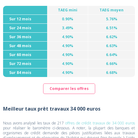
TAEG mini
TAEG moyen
Sur 12 mois
0.90%
5.76%
Sur 24 mois
3.49%
6.51%
Sur 36 mois
4.90%
6.62%
Sur 48 mois
4.90%
6.63%
Sur 60 mois
4.90%
6.64%
Sur 72 mois
4.90%
6.66%
Sur 84 mois
4.90%
6.68%
Comparer les offres
Meilleur taux prêt travaux 34 000 euros
Nous avons analysé les taux de 217
offres de crédit travaux de 34 000 euros
pour réaliser le baromètre ci-dessous. A noter, la plupart des banques et
organismes de crédit demande des pièces justificatives liées aux travaux
d'aménagement et de rénovation de l'habitat qui doivent être financés à l'aide