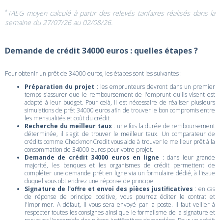
*
TAEG moyen calculé à partir des relevés tarifaires réalisés dans la
semaine du 27/07/26 au 02/08/26.
Demande de crédit 34000 euros : quelles étapes ?
Pour obtenir un prêt de 34000 euros, les étapes sont les suivantes :
Préparation du projet
: les emprunteurs devront dans un premier
temps s'assurer que le remboursement de l'emprunt qu'ils visent est
adapté à leur budget. Pour celà, il est nécessaire de réaliser plusieurs
simulations de prêt 34000 euros afin de trouver le bon compromis entre
les mensualités et coût du crédit.
Recherche du meilleur taux
: une fois la durée de remboursement
déterminée, il s'agit de trouver le meilleur taux. Un comparateur de
crédits comme CheckmonCredit vous aide à trouver le meilleur prêt à la
consommation de 34000 euros pour votre projet.
Demande de crédit 34000 euros en ligne
: dans leur grande
majorité, les banques et les organismes de crédit permettent de
compléter une demande prêt en ligne via un formulaire dédié, à l'issue
duquel vous obtiendrez une réponse de principe.
Signature de l'offre et envoi des pièces justificatives
: en cas
de réponse de principe positive, vous pourrez éditer le contrat et
l'imprimer. A défaut, il vous sera envoyé par la poste. Il faut veiller à
respecter toutes les consignes ainsi que le formalisme de la signature et