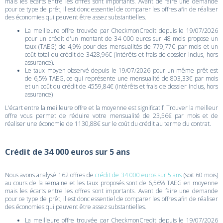
mais les écarts entre les offres sont importants. Avant de faire une demande
pour ce type de prêt, il est donc essentiel de comparer les offres afin de réaliser
des économies qui peuvent être assez substantielles.
La meilleure offre trouvée par CheckmonCredit depuis le 19/07/2026
pour un crédit d'un montant de 34 000 euros sur 48 mois propose un
taux (TAEG) de 4,9% pour des mensualités de 779,77€ par mois et un
coût total du crédit de 3428,96€ (intérêts et frais de dossier inclus, hors
assurance).
Le taux moyen observé depuis le 19/07/2026 pour un même prêt est
de 6,5% TAEG, ce qui représente une mensualité de 803,33€ par mois
et un coût du crédit de 4559,84€ (intérêts et frais de dossier inclus, hors
assurance)
L'écart entre la meilleure offre et la moyenne est significatif. Trouver la meilleur
offre vous permet de réduire votre mensualité de 23,56€ par mois et de
réaliser une économie de 1130,88€ sur le coût du crédit au terme du contrat.
Crédit de 34 000 euros sur 5 ans
Nous avons analysé 162 offres de
crédit de 34 000 euros sur 5 ans
(soit 60 mois)
au cours de la semaine et les taux proposés sont de 6,56% TAEG en moyenne
mais les écarts entre les offres sont importants. Avant de faire une demande
pour ce type de prêt, il est donc essentiel de comparer les offres afin de réaliser
des économies qui peuvent être assez substantielles.
La meilleure offre trouvée par CheckmonCredit depuis le 19/07/2026