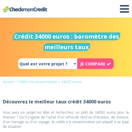
Crédit 34000 euros : baromètre des
meilleurs taux
JE COMPARE
Accueil
>
Crédit à la consommation
> 34000 euros
Découvrez le meilleur taux crédit 34000 euros
Vous avez un projet en tête et recherchez un prêt de 34000 euros pour le
financer ? Qu'il s'agisse de l'achat d'un véhicule neuf ou d'occasion, de travaux,
d'un mariage ou d'un voyage, le crédit à la consommation est adapté à ce type
de situation.