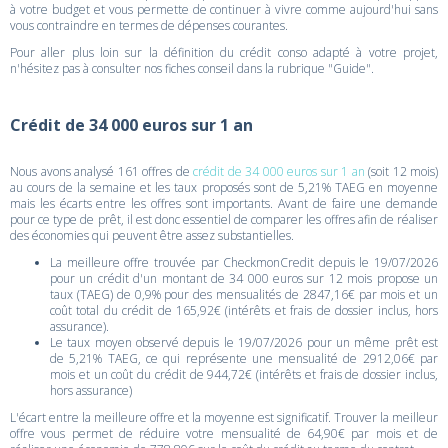
à votre budget et vous permette de continuer à vivre comme aujourd'hui sans
vous contraindre en termes de dépenses courantes.
Pour aller plus loin sur la définition du crédit conso adapté à votre projet,
n'hésitez pas à consulter nos fiches conseil dans la rubrique "Guide".
Crédit de 34 000 euros sur 1 an
Nous avons analysé 161 offres de
crédit de 34 000 euros sur 1 an
(soit 12 mois)
au cours de la semaine et les taux proposés sont de 5,21% TAEG en moyenne
mais les écarts entre les offres sont importants. Avant de faire une demande
pour ce type de prêt, il est donc essentiel de comparer les offres afin de réaliser
des économies qui peuvent être assez substantielles.
La meilleure offre trouvée par CheckmonCredit depuis le 19/07/2026
pour un crédit d'un montant de 34 000 euros sur 12 mois propose un
taux (TAEG) de 0,9% pour des mensualités de 2847,16€ par mois et un
coût total du crédit de 165,92€ (intérêts et frais de dossier inclus, hors
assurance).
Le taux moyen observé depuis le 19/07/2026 pour un même prêt est
de 5,21% TAEG, ce qui représente une mensualité de 2912,06€ par
mois et un coût du crédit de 944,72€ (intérêts et frais de dossier inclus,
hors assurance)
L'écart entre la meilleure offre et la moyenne est significatif. Trouver la meilleur
offre vous permet de réduire votre mensualité de 64,90€ par mois et de