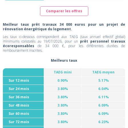
Comparer les offres
Meilleur taux prêt travaux 34 000 euros pour un projet de
rénovation énergétique du logement.
Les taux ci-dessous correspondent aux TAEG (taux annuel effectif global)
minimums constatés au 19/07/2026, pour un
prêt personnel travaux
écoresponsables
de 34 000 €, pour les différentes durées de
remboursement inscrites.
Meilleurs taux
TAEG mini
TAEG moyen
Sur 12 mois
0.90%
5.17%
Sur 24 mois
3.80%
6.04%
Sur 36 mois
3.80%
6.11%
Sur 48 mois
3.80%
6.09%
Sur 60 mois
3.80%
6.09%
Sur 72 mois
3.80%
6.23%