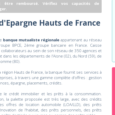
 être remboursé. Vérifiez vos capacités de
ger.
 d'Epargne Hauts de France
ne
banque mutualiste régionale
appartenant au réseau
groupe BPCE, 2ème groupe bancaire en France. Caisse
 collaborateurs au sein de son réseau de 350 agences et
nt dans les départements de l'Aisne (02), du Nord (59), de
 Somme (80).
 région Hauts de France, la banque fournit ses services à
ntreprises, à travers une gamme complète d'offres : gestion
ces, épargne, placements, crédits.
gre le crédit immobilier et les prêts à la consommation.
n, la palette proposée est très large, avec des crédits
es offres de location automobile (LOA/LLD), des prêts
rénovation de l'habitat, des prêts personnels, des prêts