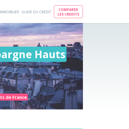
COMPARER
IMMOBILIER
GUIDE DU CREDIT
LES CREDITS
pargne Hauts
ts de France