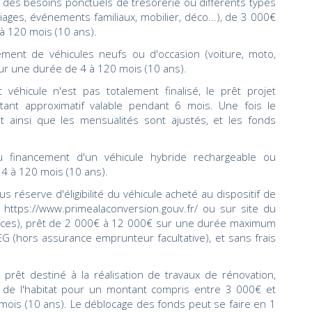
r des besoins ponctuels de trésorerie ou différents types
ages, événements familiaux, mobilier, déco...), de 3 000€
à 120 mois (10 ans).
ement de véhicules neufs ou d'occasion (voiture, moto,
ur une durée de 4 à 120 mois (10 ans).
t véhicule n'est pas totalement finalisé, le prêt projet
ant approximatif valable pendant 6 mois. Une fois le
t ainsi que les mensualités sont ajustés, et les fonds
u financement d'un véhicule hybride rechargeable ou
 4 à 120 mois (10 ans).
s réserve d'éligibilité du véhicule acheté au dispositif de
 https://www.primealaconversion.gouv.fr/ ou sur site du
ances), prêt de 2 000€ à 12 000€ sur une durée maximum
G (hors assurance emprunteur facultative), et sans frais
: prêt destiné à la réalisation de travaux de rénovation,
t de l'habitat pour un montant compris entre 3 000€ et
ois (10 ans). Le déblocage des fonds peut se faire en 1