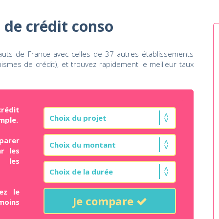
 de crédit conso
auts de France avec celles de 37 autres établissements
ismes de crédit), et trouvez rapidement le meilleur taux
rédit
mple.
parer
r les
t les
ez le
Je compare
moins