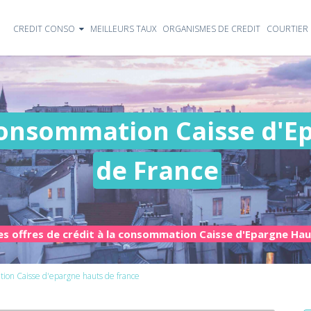
CREDIT CONSO
MEILLEURS TAUX
ORGANISMES DE CREDIT
COURTIER 
 consommation Caisse d'E
de France
es offres de crédit à la consommation Caisse d'Epargne Hau
tion Caisse d'epargne hauts de france