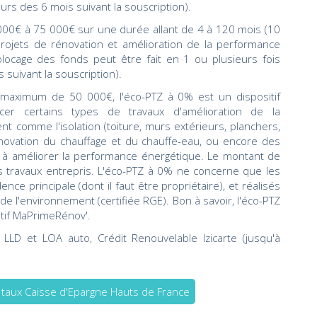
ours des 6 mois suivant la souscription).
000€ à 75 000€ sur une durée allant de 4 à 120 mois (10
rojets de rénovation et amélioration de la performance
locage des fonds peut être fait en 1 ou plusieurs fois
 suivant la souscription).
maximum de 50 000€, l'éco-PTZ à 0% est un dispositif
er certains types de travaux d'amélioration de la
 comme l'isolation (toiture, murs extérieurs, planchers,
a rénovation du chauffage et du chauffe-eau, ou encore des
t à améliorer la performance énergétique. Le montant de
s travaux entrepris. L'éco-PTZ à 0% ne concerne que les
ence principale (dont il faut être propriétaire), et réalisés
e l'environnement (certifiée RGE). Bon à savoir, l'éco-PTZ
itif MaPrimeRénov'.
LLD et LOA auto, Crédit Renouvelable Izicarte (jusqu'à
s taux Caisse d'Epargne Hauts de France