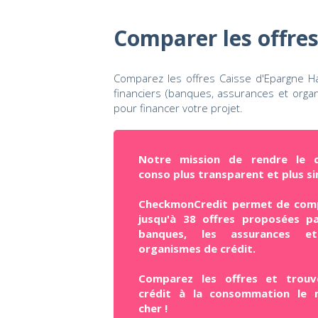
Comparer les offres
Comparez les offres Caisse d'Epargne H
financiers (banques, assurances et organ
pour financer votre projet.
Notre mission de rendre le c
conso plus transparent et plus si
CheckmonCredit permet de com
jusqu'à 38 offres proposées pa
banques, les assurances e
organismes de crédit.
Comparez les offres et trouv
crédit à la consommation le 
cher !