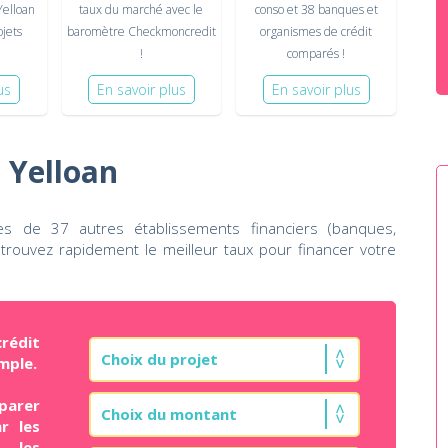
Yelloan
taux du marché avec le
conso et 38 banques et
ojets
baromètre Checkmoncredit
organismes de crédit
!
comparés !
us
En savoir plus
En savoir plus
 Yelloan
es de 37 autres établissements financiers (banques,
trouvez rapidement le meilleur taux pour financer votre
rédit
mple.
parer
r les
t les