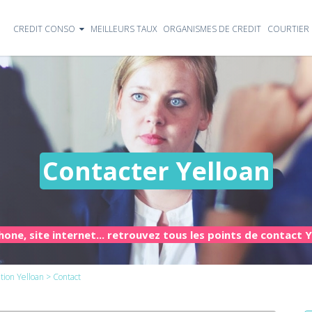
CREDIT CONSO
MEILLEURS TAUX
ORGANISMES DE CREDIT
COURTIER 
Contacter Yelloan
one, site internet... retrouvez tous les points de contact 
tion Yelloan
> Contact