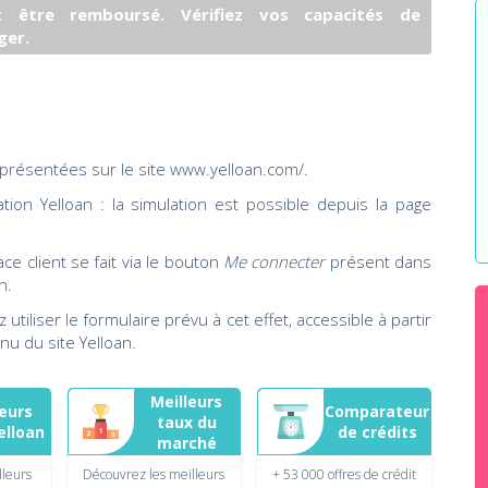
 être remboursé. Vérifiez vos capacités de
ger.
t présentées sur le site
www.yelloan.com/
.
ion Yelloan : la simulation est possible depuis la page
ace client se fait via le bouton
Me connecter
présent dans
n.
 utiliser le formulaire prévu à cet effet, accessible à partir
enu du
site Yelloan
.
Meilleurs
leurs
Comparateur
taux du
elloan
de crédits
marché
lleurs
Découvrez les meilleurs
+ 53 000 offres de crédit