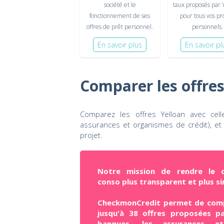
société et le
taux proposés par 
fonctionnement de ses
pour tous vos pr
offres de prêt personnel.
personnels.
En savoir plus
En savoir pl
Comparer les offres
Comparez les offres Yelloan avec cell
assurances et organismes de crédit), et 
projet.
Notre mission de rendre le c
conso plus transparent et plus si
CheckmonCredit permet de com
jusqu'à 38 offres proposées pa
banques, les assurances e