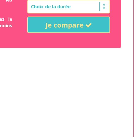
ez le
Je compare
moins