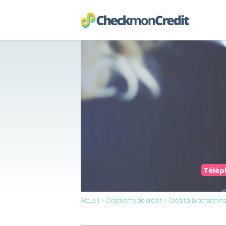
Téléph
Accueil
>
Organisme de crédit
>
Crédit à la consomma