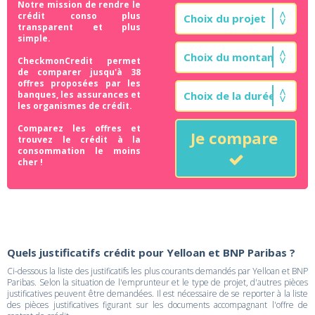
Notre mission de rendre le
crédit conso plus
transparent et plus
simple.
CheckmonCredit permet
de comparer jusqu'à 38
offres proposées par les
banques, les assurances et
les organismes de crédit.
Comparez les offres et
Je compare
trouvez le crédit à la
consommation le moins
cher !
Quels justificatifs crédit pour Yelloan et BNP Paribas ?
Ci-dessous la liste des justificatifs les plus courants demandés par Yelloan et BNP
Paribas. Selon la situation de l'emprunteur et le type de projet, d'autres pièces
justificatives peuvent être demandées. Il est nécessaire de se reporter à la liste
des pièces justificatives figurant sur les documents accompagnant l'offre de