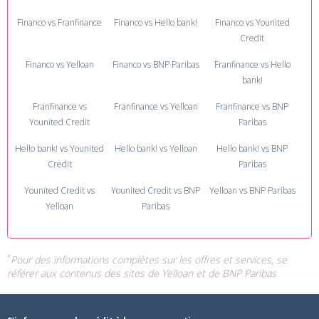
Financo vs Franfinance
Financo vs Hello bank!
Financo vs Younited
Credit
Financo vs Yelloan
Financo vs BNP Paribas
Franfinance vs Hello
bank!
Franfinance vs
Franfinance vs Yelloan
Franfinance vs BNP
Younited Credit
Paribas
Hello bank! vs Younited
Hello bank! vs Yelloan
Hello bank! vs BNP
Credit
Paribas
Younited Credit vs
Younited Credit vs BNP
Yelloan vs BNP Paribas
Yelloan
Paribas
*
Pour des informations complètes sur les offres et services, se
référer aux contenus des sites de
Yelloan
et de
BNP Paribas