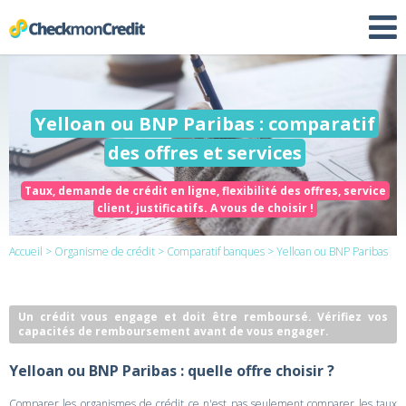
Yelloan ou BNP Paribas : comparatif
des offres et services
Taux, demande de crédit en ligne, flexibilité des offres, service
client, justificatifs. A vous de choisir !
Accueil
>
Organisme de crédit
>
Comparatif banques
> Yelloan ou BNP Paribas
Un crédit vous engage et doit être remboursé. Vérifiez vos
capacités de remboursement avant de vous engager.
Yelloan ou BNP Paribas : quelle offre choisir ?
Comparer les organismes de crédit ce n'est pas seulement comparer les taux