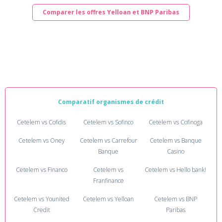
Comparer les offres Yelloan et BNP Paribas
Comparatif organismes de crédit
Cetelem vs Cofidis
Cetelem vs Sofinco
Cetelem vs Cofinoga
Cetelem vs Oney
Cetelem vs Carrefour
Cetelem vs Banque
Banque
Casino
Cetelem vs Financo
Cetelem vs
Cetelem vs Hello bank!
Franfinance
Cetelem vs Younited
Cetelem vs Yelloan
Cetelem vs BNP
Credit
Paribas