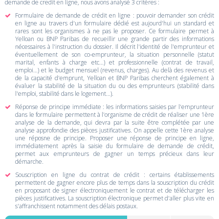
demande de credit en ligne, nous avons analysé 3 critères :
Formulaire de demande de crédit en ligne : pouvoir demander son crédit
en ligne au travers d'un formulaire dédié est aujourd'hui un standard et
rares sont les organismes à ne pas le proposer. Ce formulaire permet à
Yelloan ou BNP Paribas de recueillir une grande partir des informations
nécessaires à l'instruction du dossier. Il décrit l'identité de l'emprunteur et
éventuellement de son co-emprunteur, la situation personnelle (statut
marital, enfants à charge etc...) et professionnelle (contrat de travail,
emploi...) et le budget mensuel (revenus, charges). Au delà des revenus et
de la capacité d'emprunt, Yelloan et BNP Paribas cherchent également à
évaluer la stabilité de la situation du ou des emprunteurs (stabilité dans
l'emploi, stabilité dans le logement...).
Réponse de principe immédiate : les informations saisies par l'emprunteur
dans le formulaire permettent à l'organisme de crédit de réaliser une 1ère
analyse de la demande, qui devra par la suite être complétée par une
analyse approfondie des pièces justificatives. On appelle cette 1ère analyse
une réposne de principe. Proposer une réponse de principe en ligne,
immédiatement après la saisie du formulaire de demande de crédit,
permet aux emprunteurs de gagner un temps précieux dans leur
démarche.
Souscription en ligne du contrat de crédit : certains établissements
permettent de gagner encore plus de temps dans la souscription du crédit
en proposant de signer électroniquement le contrat et de télécharger les
pièces justificatives. La souscription électronique permet d'aller plus vite en
s'affranchissent notamment des délais postaux.