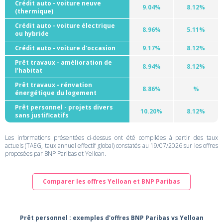
Crédit auto - voiture neuve
9.04%
8.12%
(thermique)
Crédit auto - voiture électrique
8.96%
5.11%
ou hybride
Crédit auto - voiture d'occasion
9.17%
8.12%
Prêt travaux - amélioration de
8.94%
8.12%
l'habitat
Prêt travaux - rénvation
8.86%
%
énergétique du logement
Prêt personnel - projets divers
10.20%
8.12%
sans justificatifs
Les informations présentées ci-dessus ont été compilées à partir des taux
actuels (TAEG, taux annuel effectif global) constatés au 19/07/2026 sur les offres
proposées par BNP Paribas et Yelloan.
Comparer les offres Yelloan et BNP Paribas
Prêt personnel : exemples d'offres BNP Paribas vs Yelloan