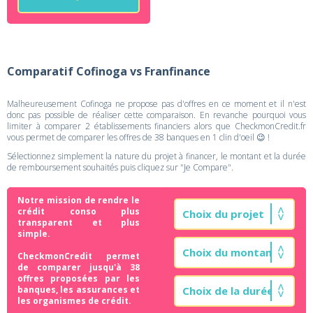
Comparatif Cofinoga vs Franfinance
Malheureusement Cofinoga ne propose pas d'offres en ce moment et il n'est
donc pas possible de réaliser cette comparaison. En revanche pourquoi vous
limiter à comparer 2 établissements financiers alors que CheckmonCredit.fr
vous permet de comparer les offres de 38 banques en 1 clin d'oeil 😉 !
Sélectionnez simplement la nature du projet à financer, le montant et la durée
de remboursement souhaités puis cliquez sur "Je Compare".
Notre mission de rendre le
crédit conso plus
transparent et plus
simple.
CheckmonCredit permet
de comparer jusqu'à 38
offres proposées par les
banques, les assurances et
les organismes de crédit.