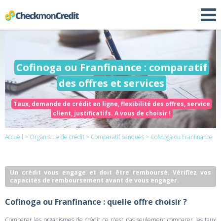
Cofinoga ou Franfinance : comparatif
des offres et services
Taux, demande de crédit en ligne, flexibilité des offres, service
client, justificatifs. A vous de choisir !
Accueil
>
Organisme de crédit
>
Comparatif banques
> Cofinoga ou Franfinance
Un crédit vous engage et doit être remboursé. Vérifiez vos
capacités de remboursement avant de vous engager.
Cofinoga ou Franfinance : quelle offre choisir ?
Comparer les organismes de crédit ce n'est pas seulement comparer les taux