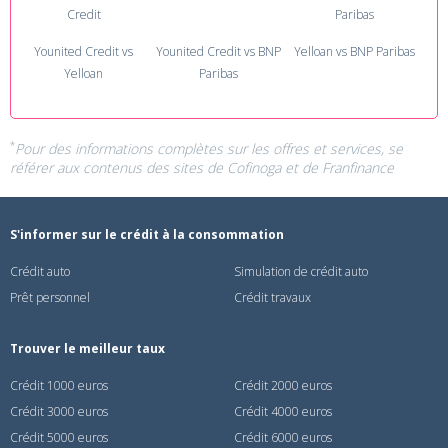
Credit
Paribas
Younited Credit vs
Younited Credit vs BNP
Yelloan vs BNP Paribas
Yelloan
Paribas
*
Pour des informations complètes sur les offres et services, se
référer aux contenus des sites de
Cofinoga
et de
Franfinance
S'informer sur le crédit à la consommation
Crédit auto
Simulation de crédit auto
Prêt personnel
Crédit travaux
Trouver le meilleur taux
Crédit 1000 euros
Crédit 2000 euros
Crédit 3000 euros
Crédit 4000 euros
Crédit 5000 euros
Crédit 6000 euros