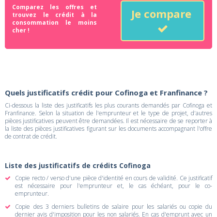
Comparez les offres et
Je compare
trouvez le crédit à la
consommation le moins
cher !
Quels justificatifs crédit pour Cofinoga et Franfinance ?
Ci-dessous la liste des justificatifs les plus courants demandés par Cofinoga et
Franfinance. Selon la situation de l'emprunteur et le type de projet, d'autres
pièces justificatives peuvent être demandées. Il est nécessaire de se reporter à
la liste des pièces justificatives figurant sur les documents accompagnant l'offre
de contrat de crédit.
Liste des justificatifs de crédits Cofinoga
Copie recto / verso d'une pièce d'identité en cours de validité. Ce justificatif
est nécessaire pour l'emprunteur et, le cas échéant, pour le co-
emprunteur.
Copie des 3 derniers bulletins de salaire pour les salariés ou copie du
dernier avis d'imposition pour les non salariés. En cas d'emprunt avec un