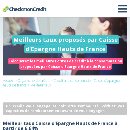
Meilleurs taux proposés par Caisse
d'Epargne Hauts de France
Découvrez les meilleures offres de crédit à la consommation
proposées par Caisse d'Epargne Hauts de France
Accueil
>
Organisme de crédit
>
Crédit à la consommation Caisse d'epargne
hauts de france
> Meilleur taux
Un crédit vous engage et doit être remboursé. Vérifiez vos
capacités de remboursement avant de vous engager.
Meilleur taux Caisse d'Epargne Hauts de France à
partir de 6,64%