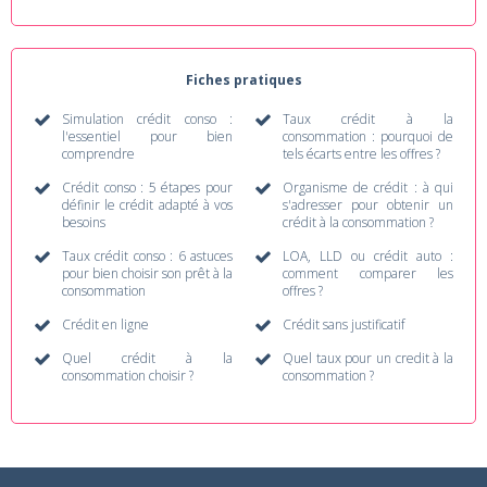
Fiches pratiques
Simulation crédit conso :
Taux crédit à la
l'essentiel pour bien
consommation : pourquoi de
comprendre
tels écarts entre les offres ?
Crédit conso : 5 étapes pour
Organisme de crédit : à qui
définir le crédit adapté à vos
s'adresser pour obtenir un
besoins
crédit à la consommation ?
Taux crédit conso : 6 astuces
LOA, LLD ou crédit auto :
pour bien choisir son prêt à la
comment comparer les
consommation
offres ?
Crédit en ligne
Crédit sans justificatif
Quel crédit à la
Quel taux pour un credit à la
consommation choisir ?
consommation ?