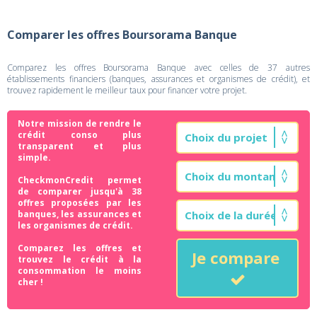
Comparer les offres Boursorama Banque
Comparez les offres Boursorama Banque avec celles de 37 autres
établissements financiers (banques, assurances et organismes de crédit), et
trouvez rapidement le meilleur taux pour financer votre projet.
Notre mission de rendre le
crédit conso plus
transparent et plus
simple.
CheckmonCredit permet
de comparer jusqu'à 38
offres proposées par les
banques, les assurances et
les organismes de crédit.
Comparez les offres et
Je compare
trouvez le crédit à la
consommation le moins
cher !