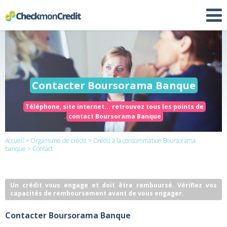
Contacter Boursorama Banque
Téléphone, site internet... retrouvez tous les points de
contact Boursorama Banque
Accueil
>
Organisme de crédit
>
Crédit à la consommation Boursorama
banque
> Contact
Un crédit vous engage et doit être remboursé. Vérifiez vos
capacités de remboursement avant de vous engager.
Contacter Boursorama Banque