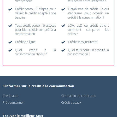
comprendre
tels écarts entre les offres ?
Crédit conso : 5 étapes pour
Organisme de crédit : à qui
définir le crédit adapté à vos
s'adresser pour obtenir un
besoins
crédit à la consommation ?
Taux crédit conso : 6 astuces
LOA, LLD ou crédit auto :
pour bien choisir son prêt à la
comment comparer les
consommation
offres ?
Crédit en ligne
Crédit sans justificatif
Quel crédit à la
Quel taux pour un credit à la
consommation choisir ?
consommation ?
S'informer sur le crédit à la consommation
Crédit auto
Simulation de crédit auto
Prêt personnel
Crédit travaux
Trouver le meilleur taux